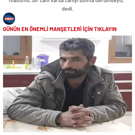
masumu, bir cani varsa caniyi bulma derdindeyiz.”
dedi.
GÜNÜN EN ÖNEMLİ MANŞETLERİ İÇİN TIKLAYIN