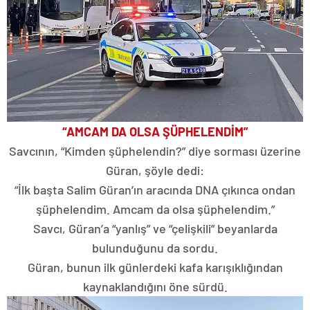
“AMCAM DA OLSA ŞÜPHELENDİM”
Savcının, “Kimden şüphelendin?” diye sorması üzerine
Güran, şöyle dedi:
“İlk başta Salim Güran’ın aracında DNA çıkınca ondan
şüphelendim. Amcam da olsa şüphelendim.”
Savcı, Güran’a “yanlış” ve “çelişkili” beyanlarda
bulunduğunu da sordu.
Güran, bunun ilk günlerdeki kafa karışıklığından
kaynaklandığını öne sürdü.