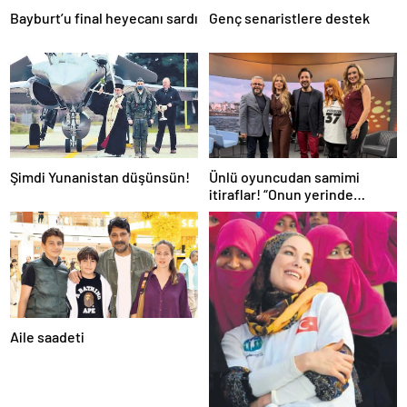
Bayburt’u final heyecanı sardı
Genç senaristlere destek
Şimdi Yunanistan düşünsün!
Ünlü oyuncudan samimi
itiraflar! “Onun yerinde
olsaydım diye çok düşündüm”
Aile saadeti