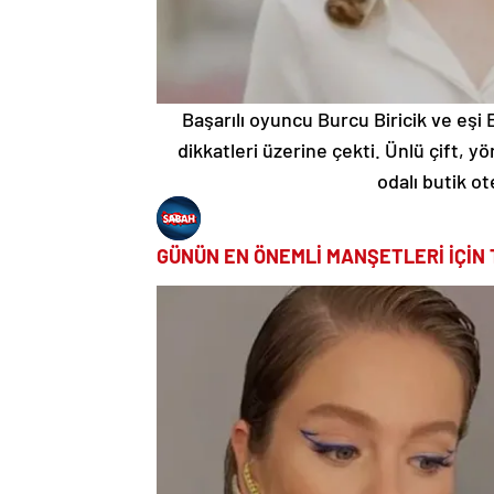
Başarılı oyuncu Burcu Biricik ve eşi 
dikkatleri üzerine çekti. Ünlü çift, 
odalı butik ot
GÜNÜN EN ÖNEMLİ MANŞETLERİ İÇİN 