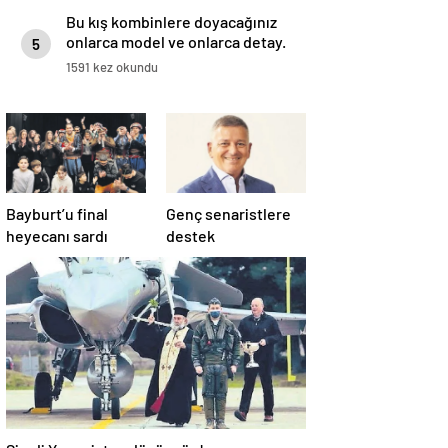
Bu kış kombinlere doyacağınız
onlarca model ve onlarca detay.
5
1591 kez okundu
Bayburt’u final
Genç senaristlere
heyecanı sardı
destek
Şimdi Yunanistan düşünsün!