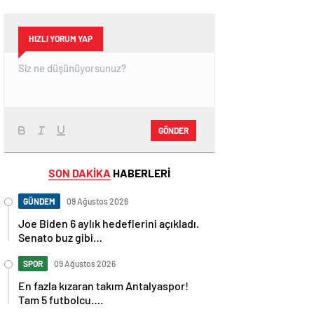
HIZLI YORUM YAP
GÖNDER
SON DAKİKA
HABERLERİ
GÜNDEM
09 Ağustos 2026
Joe Biden 6 aylık hedeflerini açıkladı.
Senato buz gibi…
SPOR
09 Ağustos 2026
En fazla kızaran takım Antalyaspor!
Tam 5 futbolcu….