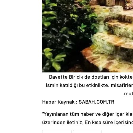
Davette Biricik de dostları için kokt
ismin katıldığı bu etkinlikte, misafirle
mut
Haber Kaynak : SABAH.COM.TR
“Yayınlanan tüm haber ve diğer içerikler i
üzerinden iletiniz. En kısa süre içerisin
Burcu Biricik
Emre Yetkin