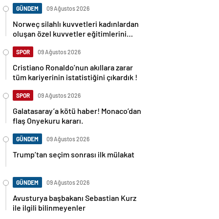
GÜNDEM
09 Ağustos 2026
Norweç silahlı kuvvetleri kadınlardan
oluşan özel kuvvetler eğitimlerini
başlattı.
SPOR
09 Ağustos 2026
Cristiano Ronaldo’nun akıllara zarar
tüm kariyerinin istatistiğini çıkardık !
SPOR
09 Ağustos 2026
Galatasaray’a kötü haber! Monaco’dan
flaş Onyekuru kararı.
GÜNDEM
09 Ağustos 2026
Trump’tan seçim sonrası ilk mülakat
GÜNDEM
09 Ağustos 2026
Avusturya başbakanı Sebastian Kurz
ile ilgili bilinmeyenler