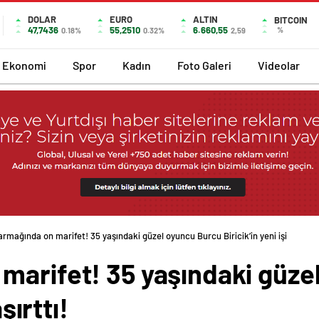
DOLAR
EURO
ALTIN
BITCOIN
47,7436
55,2510
6.660,55
%
0.18%
0.32%
2,59
Ekonomi
Spor
Kadın
Foto Galeri
Videolar
rmağında on marifet! 35 yaşındaki güzel oyuncu Burcu Biricik’in yeni işi şaşırttı
marifet! 35 yaşındaki güze
şırttı!