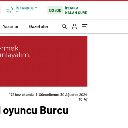
İMSAK'A
İSTANBUL
02:00
KALAN SÜRE
°
Yazarlar
Gazeteler
!
l oyuncu Burcu