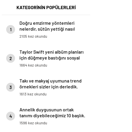
KATEGORİNİN POPÜLERLERİ
Doğru emzirme yöntemleri
nelerdir, sütün yettiği nasıl
1
anlaşılır?
2105 kez okundu
Taylor Swift yeni albüm planları
için düğmeye bastığını sosyal
2
medyadan duyurdu!
1664 kez okundu
Takı ve makyaj uyumuna trend
örnekleri sizler için derledik.
3
1613 kez okundu
Annelik duygusunun ortak
tanımı diyebileceğimiz 10 başlık.
4
1596 kez okundu