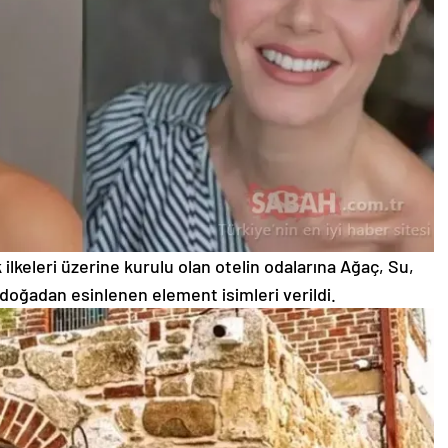
 ilkeleri üzerine kurulu olan otelin odalarına Ağaç, Su,
 doğadan esinlenen element isimleri verildi.