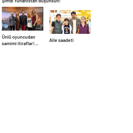
Ünlü oyuncudan
Aile saadeti
samimi itiraflar!
“Onun yerinde
olsaydım diye çok
düşündüm”