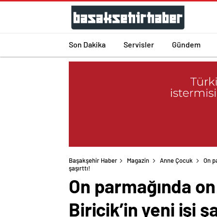
Son Dakika
Servisler
Gündem
Başakşehir Haber
Magazin
Anne Çocuk
On pa
On parmağında on 
Biricik’in yeni işi şa