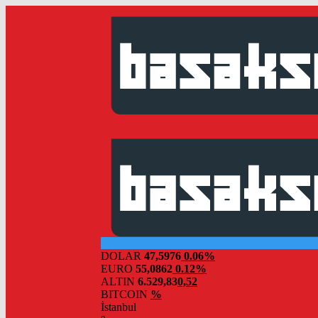
DOLAR
47,5976
0.06%
EURO
55,0862
0.12%
ALTIN
6.529,83
0,52
BITCOIN
%
İstanbul