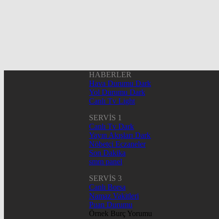
HABERLER
Hava Durumu Dark
Yol Durumu Dark
Canlı Tv Light
SERVİS 1
Canlı Tv Dark
Yayın Akışları Dark
Nöbetçi Eczaneler
Son Dakika
smm panel
SERVİS 3
Canlı Borsa
Namaz Vakitleri
Puan Durumu
Örnek Burç Yorumu