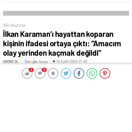
168 okunma
İlkan Karaman’ı hayattan koparan
kişinin ifadesi ortaya çıktı: “Amacım
olay yerinden kaçmak değildi”
10 Eylül 2024 11:45
ABONE OL
News
0
0
0
0