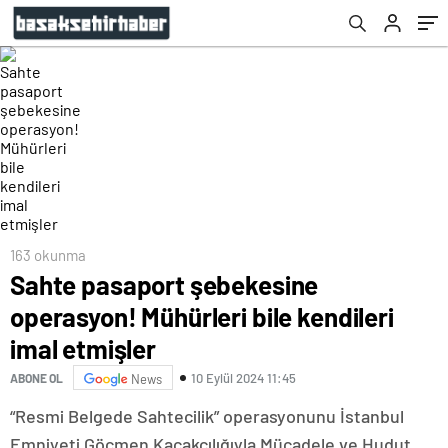
kaçmak değildi”
163 okunma
Sahte pasaport şebekesine
operasyon! Mühürleri bile kendileri
imal etmişler
10 Eylül 2024 11:45
ABONE OL
News
“Resmi Belgede Sahtecilik” operasyonunu İstanbul
Emniyeti Göçmen Kaçakçılığıyla Mücadele ve Hudut