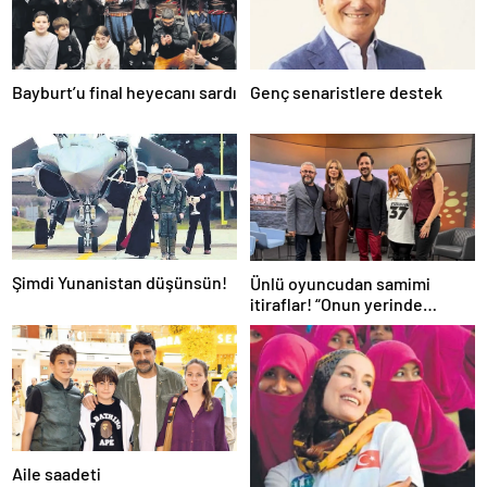
Bayburt’u final heyecanı sardı
Genç senaristlere destek
Şimdi Yunanistan düşünsün!
Ünlü oyuncudan samimi
itiraflar! “Onun yerinde
olsaydım diye çok düşündüm”
Aile saadeti