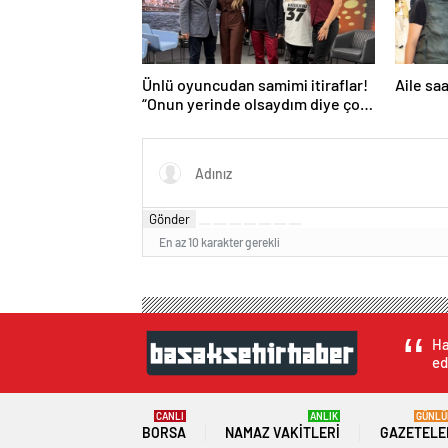
Ünlü oyuncudan samimi itiraflar!
Aile sa
“Onun yerinde olsaydım diye çok
düşündüm”
Gönder
En az 10 karakter gerekli
Ha
ed
CANLI
ANLIK
GÜNLÜ
BORSA
NAMAZ VAKITLERI
GAZETELE