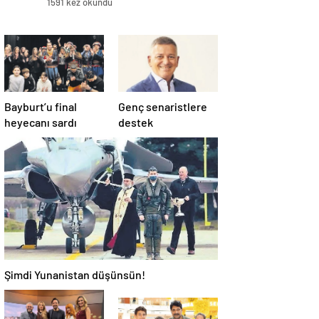
1591 kez okundu
Bayburt’u final
Genç senaristlere
heyecanı sardı
destek
Şimdi Yunanistan düşünsün!