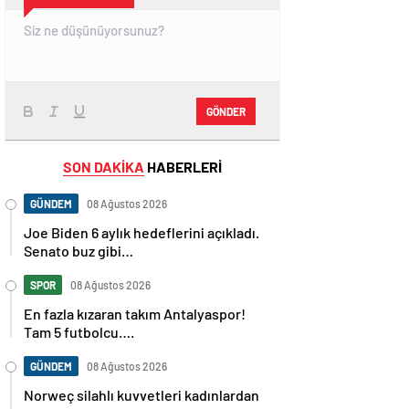
GÖNDER
SON DAKİKA
HABERLERİ
GÜNDEM
08 Ağustos 2026
Joe Biden 6 aylık hedeflerini açıkladı.
Senato buz gibi…
SPOR
08 Ağustos 2026
En fazla kızaran takım Antalyaspor!
Tam 5 futbolcu….
GÜNDEM
08 Ağustos 2026
Norweç silahlı kuvvetleri kadınlardan