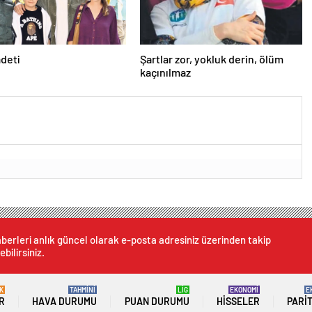
adeti
Şartlar zor, yokluk derin, ölüm
kaçınılmaz
berleri anlık güncel olarak e-posta adresiniz üzerinden takip
ebilirsiniz.
K
TAHMİNİ
LİG
EKONOMİ
E
R
HAVA DURUMU
PUAN DURUMU
HISSELER
PARI