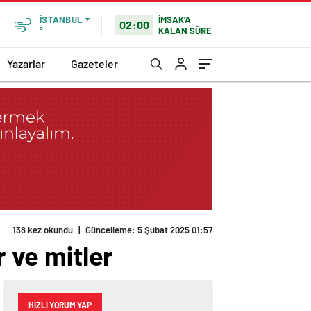
İMSAK'A
İSTANBUL
02:00
KALAN SÜRE
°
Yazarlar
Gazeteler
138 kez okundu
|
Güncelleme: 5 Şubat 2025 01:57
r ve mitler
HIZLI YORUM YAP