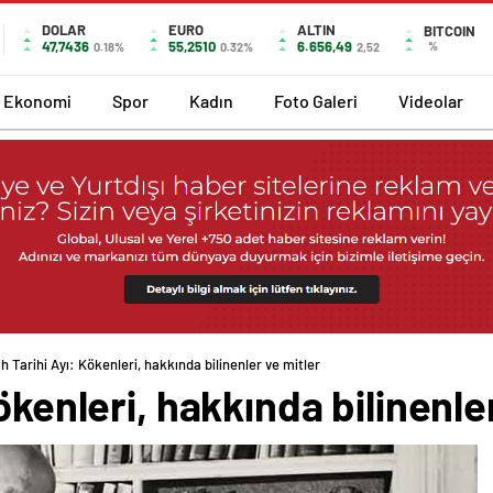
DOLAR
EURO
ALTIN
BITCOIN
47,7436
55,2510
6.656,49
%
0.18%
0.32%
2,52
Ekonomi
Spor
Kadın
Foto Galeri
Videolar
h Tarihi Ayı: Kökenleri, hakkında bilinenler ve mitler
ökenleri, hakkında bilinenle