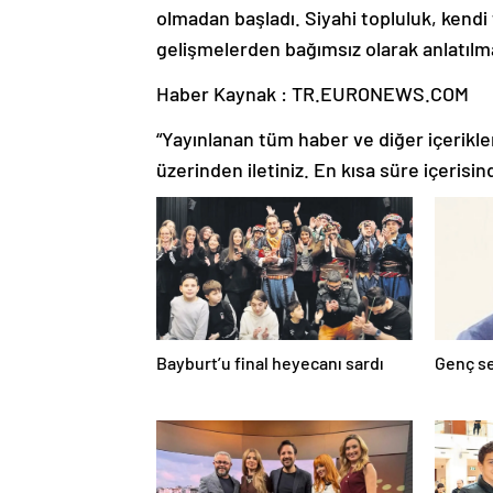
olmadan başladı. Siyahi topluluk, kendi 
gelişmelerden bağımsız olarak anlatıl
Haber Kaynak : TR.EURONEWS.COM
“Yayınlanan tüm haber ve diğer içerikler i
üzerinden iletiniz. En kısa süre içerisin
Bayburt’u final heyecanı sardı
Genç se