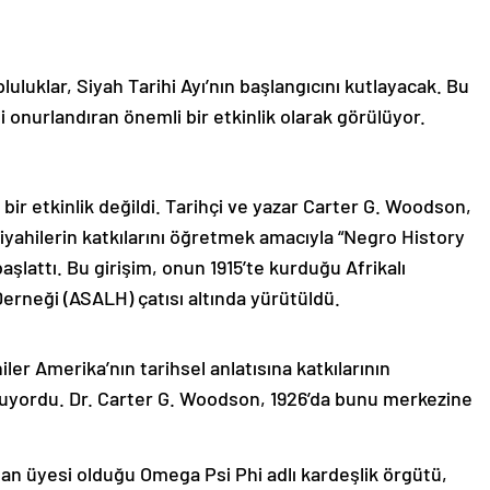
pluluklar, Siyah Tarihi Ayı’nın başlangıcını kutlayacak. Bu
ni onurlandıran önemli bir etkinlik olarak görülüyor.
 bir etkinlik değildi. Tarihçi ve yazar Carter G. Woodson,
Siyahilerin katkılarını öğretmek amacıyla “Negro History
başlattı. Bu girişim, onun 1915’te kurduğu Afrikalı
Derneği (ASALH) çatısı altında yürütüldü.
r Amerika’nın tarihsel anlatısına katkılarının
uyordu. Dr. Carter G. Woodson, 1926’da bunu merkezine
n üyesi olduğu Omega Psi Phi adlı kardeşlik örgütü,