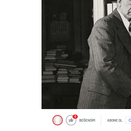
0
BEĞENDİM
ABONE OL