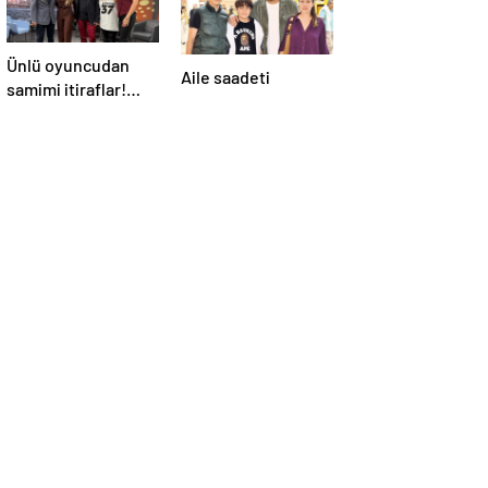
Ünlü oyuncudan
Aile saadeti
samimi itiraflar!
“Onun yerinde
olsaydım diye çok
düşündüm”