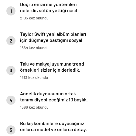
Doğru emzirme yöntemleri
nelerdir, sütün yettiği nasıl
1
anlaşılır?
2105 kez okundu
Taylor Swift yeni albüm planları
için düğmeye bastığını sosyal
2
medyadan duyurdu!
1664 kez okundu
Takı ve makyaj uyumuna trend
örnekleri sizler için derledik.
3
1613 kez okundu
Annelik duygusunun ortak
tanımı diyebileceğimiz 10 başlık.
4
1596 kez okundu
Bu kış kombinlere doyacağınız
onlarca model ve onlarca detay.
5