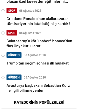
oluşan özel kuvvetler eğitimlerini
başlattı.
SPOR
08 Ağustos 2026
Cristiano Ronaldo’nun akıllara zarar
tüm kariyerinin istatistiğini çıkardık !
SPOR
08 Ağustos 2026
Galatasaray’a kötü haber! Monaco’dan
flaş Onyekuru kararı.
GÜNDEM
08 Ağustos 2026
Trump’tan seçim sonrası ilk mülakat
GÜNDEM
08 Ağustos 2026
Avusturya başbakanı Sebastian Kurz
ile ilgili bilinmeyenler
KATEGORİNİN POPÜLERLERİ