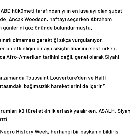
ın ABD hükümeti tarafından yılın en kısa ayı olan şubat
yönünde. Ancak Woodson, haftayı seçerken Abraham
m günlerini göz önünde bulundurmuştu.
 sınırlı olmaması gerektiği sıkça vurgulanıyor.
bu etkinliğin bir aya sıkıştırılmasını eleştirirken,
zca Afro-Amerikan tarihini değil, genel olarak Siyahi
nı zamanda Toussaint Louverture’den ve Haiti
asındaki bağımsızlık hareketlerini de içerir.”
mları kültürel etkinlikleri askıya alırken, ASALH, Siyah
tti.
Negro History Week, herhangi bir başkanın bildirisi