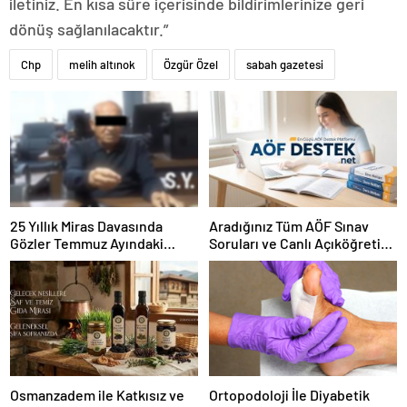
iletiniz. En kısa süre içerisinde bildirimlerinize geri
dönüş sağlanılacaktır.”
Chp
melih altınok
Özgür Özel
sabah gazetesi
25 Yıllık Miras Davasında
Aradığınız Tüm AÖF Sınav
Gözler Temmuz Ayındaki
Soruları ve Canlı Açıköğretim
Karar Duruşmasına Çevrildi
Forumu Burada
Osmanzadem ile Katkısız ve
Ortopodoloji İle Diyabetik