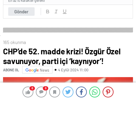
En az 10 karakter gerekli
Gönder
165 okunma
CHP’de 52. madde krizi! Özgür Özel
savunuyor, parti içi ‘kaynıyor’!
4 Eylül 2024 11:00
ABONE OL
News
0
0
0
0