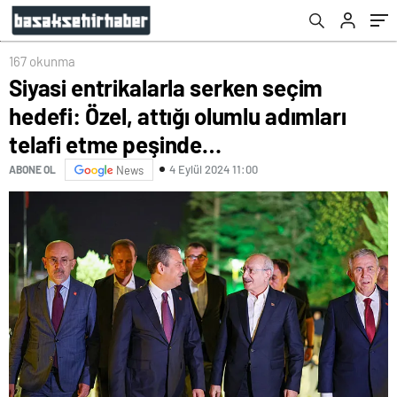
peşinde…
167 okunma
Siyasi entrikalarla serken seçim
hedefi: Özel, attığı olumlu adımları
telafi etme peşinde…
4 Eylül 2024 11:00
ABONE OL
News