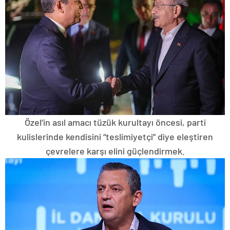
Özel’in asıl amacı tüzük kurultayı öncesi, parti
kulislerinde kendisini “teslimiyetçi” diye eleştiren
çevrelere karşı elini güçlendirmek.