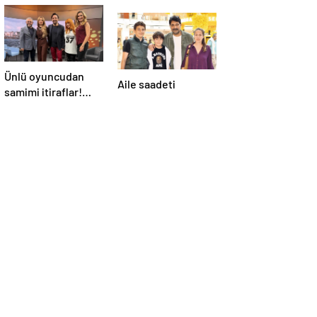
Ünlü oyuncudan
Aile saadeti
samimi itiraflar!
“Onun yerinde
olsaydım diye çok
düşündüm”