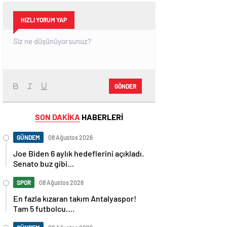
HIZLI YORUM YAP
GÖNDER
SON DAKİKA
HABERLERİ
GÜNDEM
08 Ağustos 2026
Joe Biden 6 aylık hedeflerini açıkladı.
Senato buz gibi…
SPOR
08 Ağustos 2026
En fazla kızaran takım Antalyaspor!
Tam 5 futbolcu….