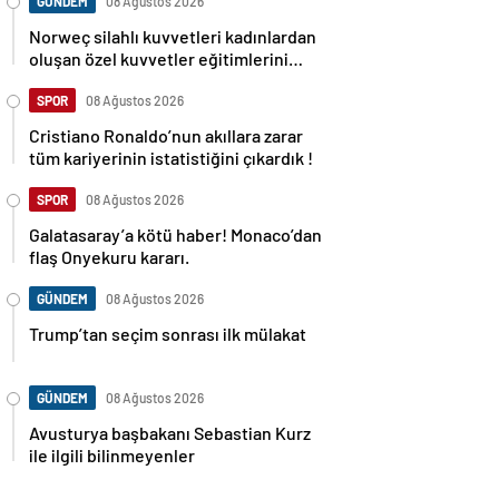
GÜNDEM
08 Ağustos 2026
Norweç silahlı kuvvetleri kadınlardan
oluşan özel kuvvetler eğitimlerini
başlattı.
SPOR
08 Ağustos 2026
Cristiano Ronaldo’nun akıllara zarar
tüm kariyerinin istatistiğini çıkardık !
SPOR
08 Ağustos 2026
Galatasaray’a kötü haber! Monaco’dan
flaş Onyekuru kararı.
GÜNDEM
08 Ağustos 2026
Trump’tan seçim sonrası ilk mülakat
GÜNDEM
08 Ağustos 2026
Avusturya başbakanı Sebastian Kurz
ile ilgili bilinmeyenler