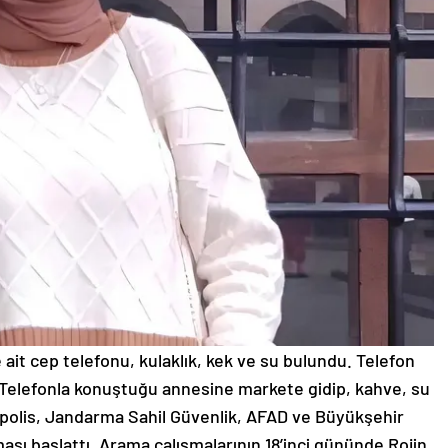
e ait cep telefonu, kulaklık, kek ve su bulundu. Telefon
. Telefonla konuştuğu annesine markete gidip, kahve, su
n polis, Jandarma Sahil Güvenlik, AFAD ve Büyükşehir
ması başlattı. Arama çalışmalarının 18’inci gününde Rojin