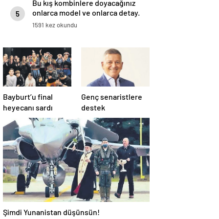
Bu kış kombinlere doyacağınız
onlarca model ve onlarca detay.
5
1591 kez okundu
Bayburt’u final
Genç senaristlere
heyecanı sardı
destek
Şimdi Yunanistan düşünsün!