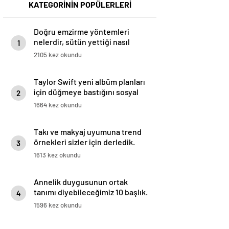
KATEGORİNİN POPÜLERLERİ
Doğru emzirme yöntemleri
nelerdir, sütün yettiği nasıl
1
anlaşılır?
2105 kez okundu
Taylor Swift yeni albüm planları
için düğmeye bastığını sosyal
2
medyadan duyurdu!
1664 kez okundu
Takı ve makyaj uyumuna trend
örnekleri sizler için derledik.
3
1613 kez okundu
Annelik duygusunun ortak
tanımı diyebileceğimiz 10 başlık.
4
1596 kez okundu