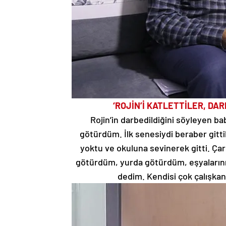
‘ROJİN’İ KATLETTİLER, DA
Rojin’in darbedildiğini söyleyen ba
götürdüm. İlk senesiydi beraber gittik
yoktu ve okuluna sevinerek gitti. Çar
götürdüm, yurda götürdüm, eşyalarını 
dedim. Kendisi çok çalışka