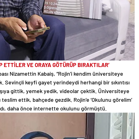
RP ETTİLER VE ORAYA GÖTÜRÜP BIRAKTILAR’
bası Nizamettin Kabaiş, “Rojin’i kendim üniversiteye
. Sevinçli keyfi gayet yerindeydi herhangi bir sıkıntısı
şıya gittik, yemek yedik, videolar çektik. Üniversiteye
teslim ettik, bahçede gezdik. Rojin’e ‘Okulunu görelim’
ndı, daha önce internette okulunu görmüştü.