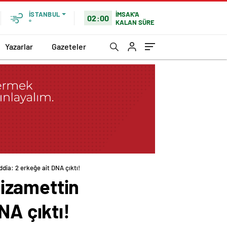
İMSAK'A
İSTANBUL
02:00
KALAN SÜRE
°
Yazarlar
Gazeteler
dia: 2 erkeğe ait DNA çıktı!
izamettin
NA çıktı!