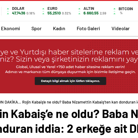
DOLAR
EURO
ALTIN
BITCOIN
47,7436
55,2510
6.660,55
%
0.18%
0.32%
2,59
Ekonomi
Spor
Kadın
Foto Galeri
Videolar
N DAKİKA… Rojin Kabaiş’e ne oldu? Baba Nizamettin Kabaiş’ten kan donduran id
 Kabaiş’e ne oldu? Baba N
duran iddia: 2 erkeğe ait D