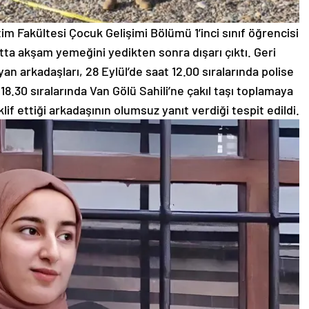
im Fakültesi Çocuk Gelişimi Bölümü 1’inci sınıf öğrencisi
rtta akşam yemeğini yedikten sonra dışarı çıktı. Geri
 arkadaşları, 28 Eylül’de saat 12.00 sıralarında polise
 18.30 sıralarında Van Gölü Sahili’ne çakıl taşı toplamaya
klif ettiği arkadaşının olumsuz yanıt verdiği tespit edildi.