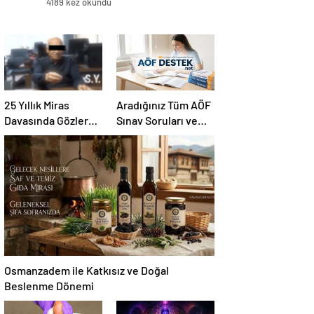
4189 kez okundu
25 Yıllık Miras
Aradığınız Tüm AÖF
Davasında Gözler
Sınav Soruları ve
Temmuz Ayındaki
Canlı Açıköğretim
Karar Duruşmasına
Forumu Burada
Çevrildi
Osmanzadem ile Katkısız ve Doğal
Beslenme Dönemi