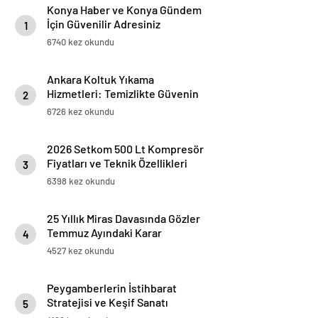
Konya Haber ve Konya Gündem
İçin Güvenilir Adresiniz
1
6740 kez okundu
Ankara Koltuk Yıkama
Hizmetleri: Temizlikte Güvenin
2
Adresi
6726 kez okundu
2026 Setkom 500 Lt Kompresör
Fiyatları ve Teknik Özellikleri
3
6398 kez okundu
25 Yıllık Miras Davasında Gözler
Temmuz Ayındaki Karar
4
Duruşmasına Çevrildi
4527 kez okundu
Peygamberlerin İstihbarat
Stratejisi ve Keşif Sanatı
5