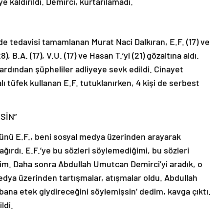
e kaldırıldı. Demirci, kurtarılamadı.
e tedavisi tamamlanan Murat Naci Dalkıran, E.F. (17) ve
), B.A. (17), V.U. (17) ve Hasan T.’yi (21) gözaltına aldı.
ardından şüpheliler adliyeye sevk edildi. Cinayet
lı tüfek kullanan E.F. tutuklanırken, 4 kişi de serbest
SİN”
 günü E.F., beni sosyal medya üzerinden arayarak
çağırdı. E.F.’ye bu sözleri söylemediğimi, bu sözleri
im. Daha sonra Abdullah Umutcan Demirci’yi aradık, o
dya üzerinden tartışmalar, atışmalar oldu. Abdullah
na etek giydireceğini söylemişsin’ dedim, kavga çıktı.
ldi.