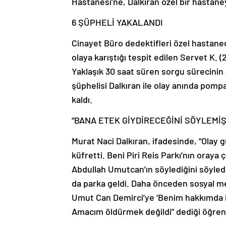
Hastanesi’ne, Dalkıran özel bir hastaney
6 ŞÜPHELİ YAKALANDI
Cinayet Büro dedektifleri özel hastaned
olaya karıştığı tespit edilen Servet K. (28
Yaklaşık 30 saat süren sorgu sürecinin 
şüphelisi Dalkıran ile olay anında pompa
kaldı.
“BANA ETEK GİYDİRECEĞİNİ SÖYLEMİŞ
Murat Naci Dalkıran, ifadesinde, “Olay
küfretti. Beni Piri Reis Parkı’nın oraya 
Abdullah Umutcan’ın söylediğini söyled
da parka geldi. Daha önceden sosyal me
Umut Can Demirci’ye ‘Benim hakkımda ba
Amacım öldürmek değildi” dediği öğreni