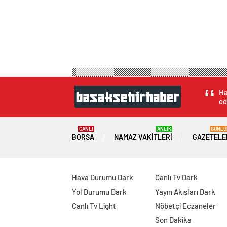
Ha
ed
CANLI
ANLIK
GÜNLÜ
BORSA
NAMAZ VAKITLERI
GAZETELE
Hava Durumu Dark
Canlı Tv Dark
Yol Durumu Dark
Yayın Akışları Dark
Canlı Tv Light
Nöbetçi Eczaneler
Son Dakika