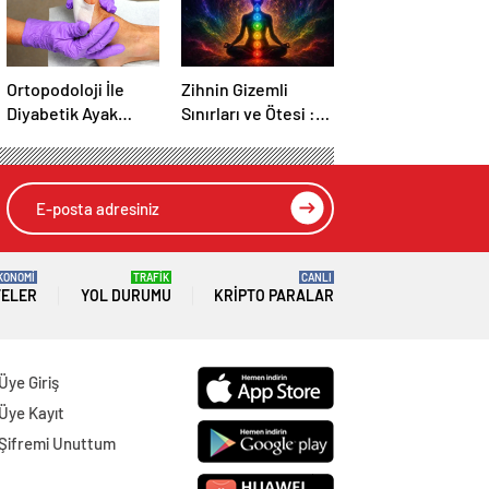
Ortopodoloji İle
Zihnin Gizemli
Diyabetik Ayak
Sınırları ve Ötesi :
Yarası Tedavisi
Nasılnedir.com
KONOMİ
TRAFİK
CANLI
TELER
YOL DURUMU
KRIPTO PARALAR
Üye Giriş
Üye Kayıt
Şifremi Unuttum