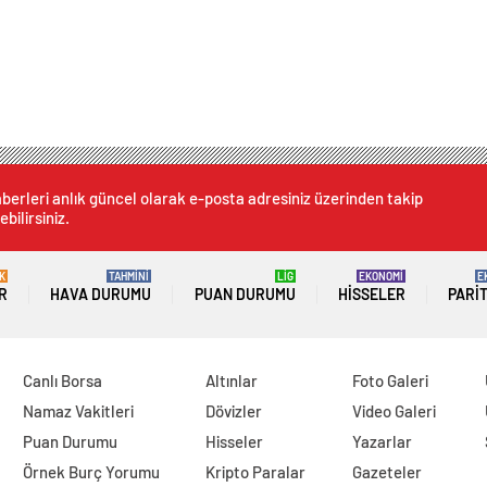
berleri anlık güncel olarak e-posta adresiniz üzerinden takip
ebilirsiniz.
K
TAHMİNİ
LİG
EKONOMİ
E
R
HAVA DURUMU
PUAN DURUMU
HISSELER
PARI
Canlı Borsa
Altınlar
Foto Galeri
Namaz Vakitleri
Dövizler
Video Galeri
Puan Durumu
Hisseler
Yazarlar
Örnek Burç Yorumu
Kripto Paralar
Gazeteler