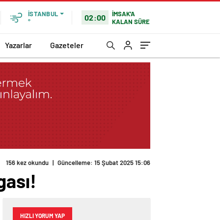
İMSAK'A
İSTANBUL
02:00
KALAN SÜRE
°
Yazarlar
Gazeteler
156 kez okundu
|
Güncelleme: 15 Şubat 2025 15:06
gası!
HIZLI YORUM YAP