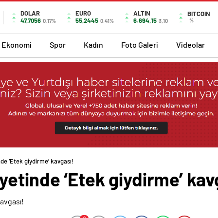
DOLAR
EURO
ALTIN
BITCOIN
47,7056
55,2445
6.694,15
%
0.17%
0.41%
3,10
Ekonomi
Spor
Kadın
Foto Galeri
Videolar
de ‘Etek giydirme’ kavgası!
etinde ‘Etek giydirme’ kav