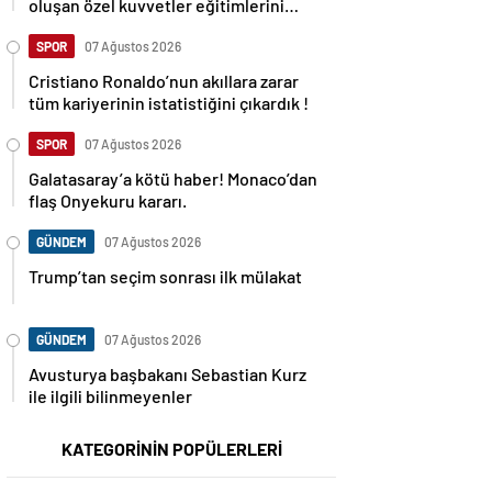
oluşan özel kuvvetler eğitimlerini
başlattı.
SPOR
07 Ağustos 2026
Cristiano Ronaldo’nun akıllara zarar
tüm kariyerinin istatistiğini çıkardık !
SPOR
07 Ağustos 2026
Galatasaray’a kötü haber! Monaco’dan
flaş Onyekuru kararı.
GÜNDEM
07 Ağustos 2026
Trump’tan seçim sonrası ilk mülakat
GÜNDEM
07 Ağustos 2026
Avusturya başbakanı Sebastian Kurz
ile ilgili bilinmeyenler
KATEGORİNİN POPÜLERLERİ