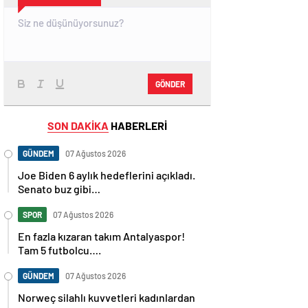
GÖNDER
SON DAKİKA
HABERLERİ
GÜNDEM
07 Ağustos 2026
Joe Biden 6 aylık hedeflerini açıkladı.
Senato buz gibi…
SPOR
07 Ağustos 2026
En fazla kızaran takım Antalyaspor!
Tam 5 futbolcu….
GÜNDEM
07 Ağustos 2026
Norweç silahlı kuvvetleri kadınlardan