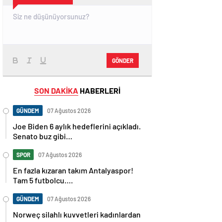
GÖNDER
SON DAKİKA
HABERLERİ
GÜNDEM
07 Ağustos 2026
Joe Biden 6 aylık hedeflerini açıkladı.
Senato buz gibi…
SPOR
07 Ağustos 2026
En fazla kızaran takım Antalyaspor!
Tam 5 futbolcu….
GÜNDEM
07 Ağustos 2026
Norweç silahlı kuvvetleri kadınlardan