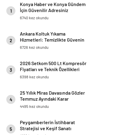
Konya Haber ve Konya Gündem
İçin Güvenilir Adresiniz
1
6740 kez okundu
Ankara Koltuk Yıkama
Hizmetleri: Temizlikte Güvenin
2
Adresi
6726 kez okundu
2026 Setkom 500 Lt Kompresör
Fiyatları ve Teknik Özellikleri
3
6398 kez okundu
25 Yıllık Miras Davasında Gözler
Temmuz Ayındaki Karar
4
Duruşmasına Çevrildi
4495 kez okundu
Peygamberlerin İstihbarat
Stratejisi ve Keşif Sanatı
5