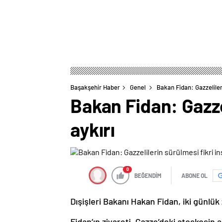
Başakşehir Haber
Genel
Bakan Fidan: Gazzeliler
Bakan Fidan: Gazze
aykırı
0
BEĞENDİM
ABONE OL
Dışişleri Bakanı Hakan Fidan, iki günlük 
Fidan’ın ziyareti, Gazze’deki ateşkesin 