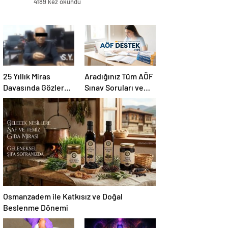
4189 kez okundu
25 Yıllık Miras
Aradığınız Tüm AÖF
Davasında Gözler
Sınav Soruları ve
Temmuz Ayındaki
Canlı Açıköğretim
Karar Duruşmasına
Forumu Burada
Çevrildi
Osmanzadem ile Katkısız ve Doğal
Beslenme Dönemi