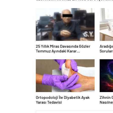
25 Yıllık Miras Davasında Gözler
Aradığı
Temmuz Ayındaki Karar
Sorular
Duruşmasına Çevrildi
Forumu
Ortopodoloji İle Diyabetik Ayak
Zihnin G
Yarası Tedavisi
Nasılne