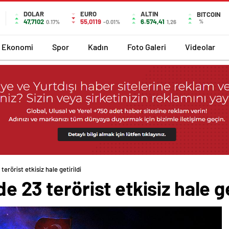
DOLAR
EURO
ALTIN
BITCOIN
47,7102
55,0119
6.574,41
%
0.17%
-0.01%
1,26
Ekonomi
Spor
Kadın
Foto Galeri
Videolar
terörist etkisiz hale getirildi
e 23 terörist etkisiz hale ge