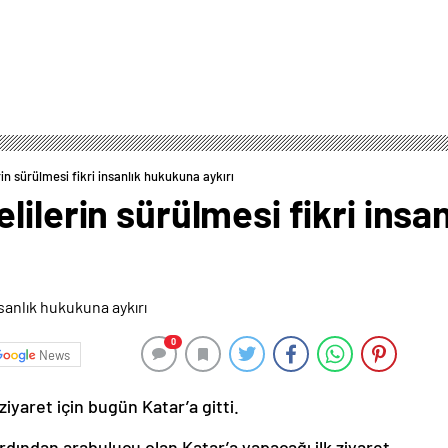
in sürülmesi fikri insanlık hukukuna aykırı
lilerin sürülmesi fikri ins
0
News
ziyaret için bugün Katar’a gitti.
ardından arabulucu olan Katar’a yapacağı ilk ziyaret