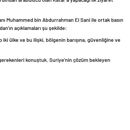
kanı Muhammed bin Abdurrahman El Sani ile ortak basın
dan’ın açıklamaları şu şekilde:
p iki ülke ve bu ilişki, bölgenin barışına, güvenliğine ve
sı gerekenleri konuştuk. Suriye’nin çözüm bekleyen
samaha göstermeyeceğiz”
amaha göstermeyeceğiz. Yeni yönetimin PKK/YPG’ye
insanlık dışı”