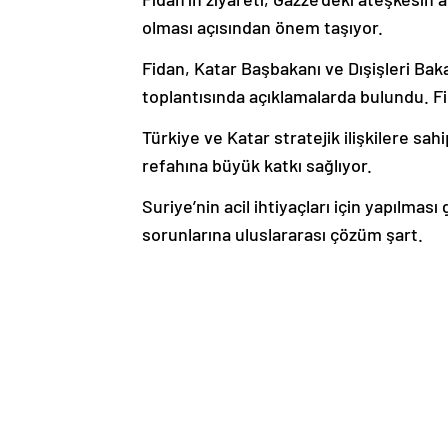
olması açısından önem taşıyor.
Fidan, Katar Başbakanı ve Dışişleri Ba
toplantısında açıklamalarda bulundu. Fi
Türkiye ve Katar stratejik ilişkilere sahi
refahına büyük katkı sağlıyor.
Suriye’nin acil ihtiyaçları için yapılma
sorunlarına uluslararası çözüm şart.
“Terörün Suriye’de yer bulmasına mü
Terörün Suriye’de yer bulmasına müs
yönelik adımlarını yakından izliyoruz.
February 2, 2025 “Gazzeliler gitsin fikri 