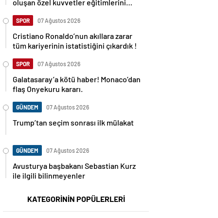
oluşan özel kuvvetler eğitimlerini
başlattı.
SPOR
07 Ağustos 2026
Cristiano Ronaldo’nun akıllara zarar
tüm kariyerinin istatistiğini çıkardık !
SPOR
07 Ağustos 2026
Galatasaray’a kötü haber! Monaco’dan
flaş Onyekuru kararı.
GÜNDEM
07 Ağustos 2026
Trump’tan seçim sonrası ilk mülakat
GÜNDEM
07 Ağustos 2026
Avusturya başbakanı Sebastian Kurz
ile ilgili bilinmeyenler
KATEGORİNİN POPÜLERLERİ