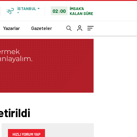
İMSAK'A
İSTANBUL
02:00
KALAN SÜRE
°
Yazarlar
Gazeteler
tirildi
HIZLI YORUM YAP