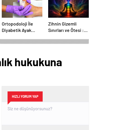
Ortopodoloji İle
Zihnin Gizemli
Diyabetik Ayak
Sınırları ve Ötesi :
Yarası Tedavisi
Nasılnedir.com
anlık hukukuna
HIZLI YORUM YAP