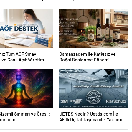
nız Tüm AÖF Sınav
Osmanzadem ile Katkısız ve
ı ve Canlı Açıköğretim
Doğal Beslenme Dönemi
 Burada
izemli Sınırları ve Ötesi :
UETDS Nedir ? Uetds.com İle
dir.com
Akıllı Dijital Taşımacılık Yazılımı