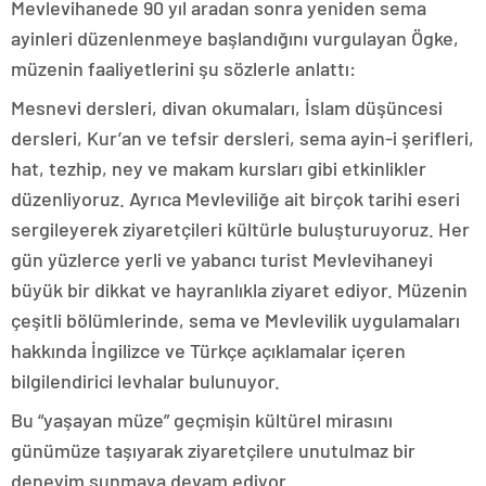
Mevlevihanede 90 yıl aradan sonra yeniden sema
ayinleri düzenlenmeye başlandığını vurgulayan Ögke,
müzenin faaliyetlerini şu sözlerle anlattı:
Mesnevi dersleri, divan okumaları, İslam düşüncesi
dersleri, Kur’an ve tefsir dersleri, sema ayin-i şerifleri,
hat, tezhip, ney ve makam kursları gibi etkinlikler
düzenliyoruz. Ayrıca Mevleviliğe ait birçok tarihi eseri
sergileyerek ziyaretçileri kültürle buluşturuyoruz. Her
gün yüzlerce yerli ve yabancı turist Mevlevihaneyi
büyük bir dikkat ve hayranlıkla ziyaret ediyor. Müzenin
çeşitli bölümlerinde, sema ve Mevlevilik uygulamaları
hakkında İngilizce ve Türkçe açıklamalar içeren
bilgilendirici levhalar bulunuyor.
Bu “yaşayan müze” geçmişin kültürel mirasını
günümüze taşıyarak ziyaretçilere unutulmaz bir
deneyim sunmaya devam ediyor.