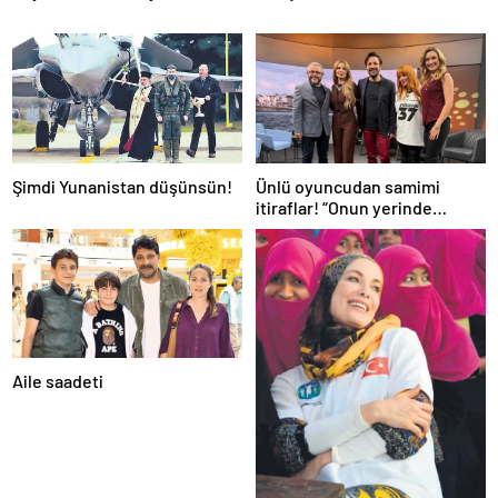
Şimdi Yunanistan düşünsün!
Ünlü oyuncudan samimi
itiraflar! “Onun yerinde
olsaydım diye çok düşündüm”
Aile saadeti