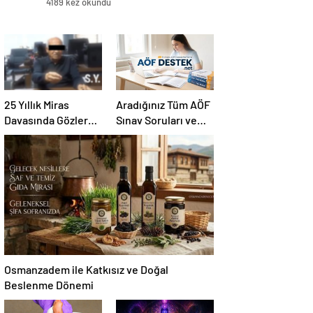
4189 kez okundu
25 Yıllık Miras
Aradığınız Tüm AÖF
Davasında Gözler
Sınav Soruları ve
Temmuz Ayındaki
Canlı Açıköğretim
Karar Duruşmasına
Forumu Burada
Çevrildi
Osmanzadem ile Katkısız ve Doğal
Beslenme Dönemi