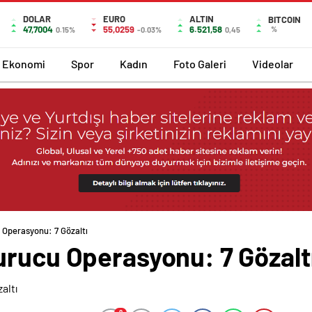
DOLAR
EURO
ALTIN
BITCOIN
47,7004
55,0259
6.521,58
%
0.15%
-0.03%
0,45
Ekonomi
Spor
Kadın
Foto Galeri
Videolar
 Operasyonu: 7 Gözaltı
urucu Operasyonu: 7 Gözalt