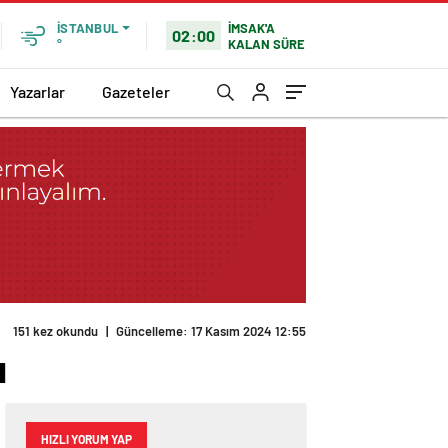
İMSAK'A
İSTANBUL
02:00
KALAN SÜRE
°
Yazarlar
Gazeteler
151 kez okundu
|
Güncelleme: 17 Kasım 2024 12:55
ı
HIZLI YORUM YAP