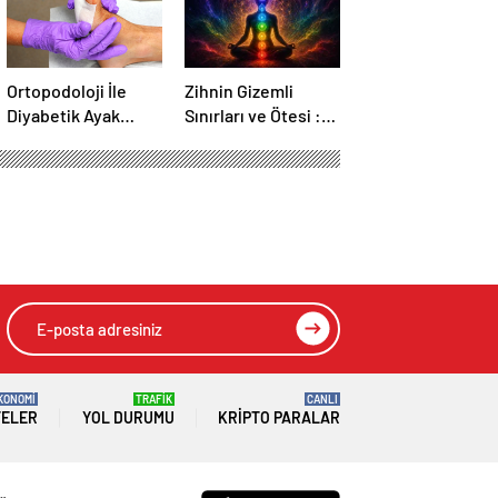
Ortopodoloji İle
Zihnin Gizemli
Diyabetik Ayak
Sınırları ve Ötesi :
Yarası Tedavisi
Nasılnedir.com
KONOMİ
TRAFİK
CANLI
TELER
YOL DURUMU
KRIPTO PARALAR