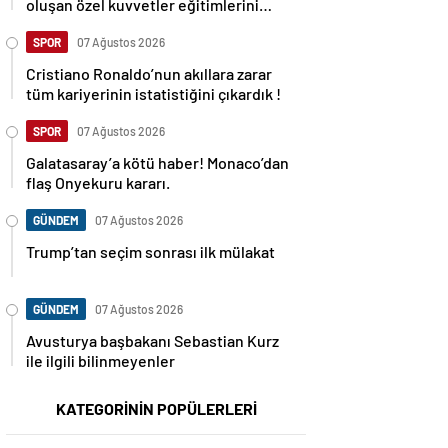
oluşan özel kuvvetler eğitimlerini
başlattı.
SPOR
07 Ağustos 2026
Cristiano Ronaldo’nun akıllara zarar
tüm kariyerinin istatistiğini çıkardık !
SPOR
07 Ağustos 2026
Galatasaray’a kötü haber! Monaco’dan
flaş Onyekuru kararı.
GÜNDEM
07 Ağustos 2026
Trump’tan seçim sonrası ilk mülakat
GÜNDEM
07 Ağustos 2026
Avusturya başbakanı Sebastian Kurz
ile ilgili bilinmeyenler
KATEGORİNİN POPÜLERLERİ