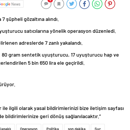
0
News
 şüpheli gözaltına alındı.
yuşturucu satıcılarına yönelik operasyon düzenledi.
irlenen adreslerde 7 zanlı yakalandı.
, 80 gram sentetik uyuşturucu, 17 uyuşturucu hap ve
lendirilen 5 bin 650 lira ele geçirildi.
sürüyor.
le ilgili olarak yasal bildirimlerinizi bize iletişim sayfası
de bildirimlerinize geri dönüş sağlanılacaktır.”
Kapaklı
Operasyon
Politika
son dakika
Suç