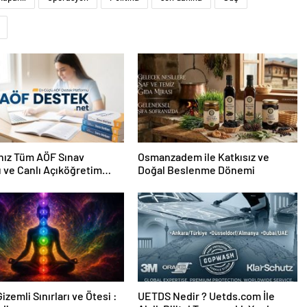
nız Tüm AÖF Sınav
Osmanzadem ile Katkısız ve
ı ve Canlı Açıköğretim
Doğal Beslenme Dönemi
 Burada
izemli Sınırları ve Ötesi :
UETDS Nedir ? Uetds.com İle