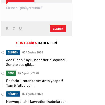
GÖNDER
SON DAKİKA
HABERLERİ
GÜNDEM
07 Ağustos 2026
Joe Biden 6 aylık hedeflerini açıkladı.
Senato buz gibi…
SPOR
07 Ağustos 2026
En fazla kızaran takım Antalyaspor!
Tam 5 futbolcu….
GÜNDEM
07 Ağustos 2026
Norweç silahlı kuvvetleri kadınlardan