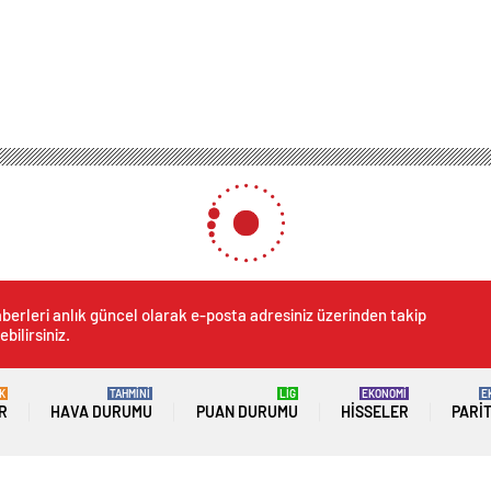
berleri anlık güncel olarak e-posta adresiniz üzerinden takip
ebilirsiniz.
K
TAHMİNİ
LİG
EKONOMİ
E
R
HAVA DURUMU
PUAN DURUMU
HISSELER
PARI