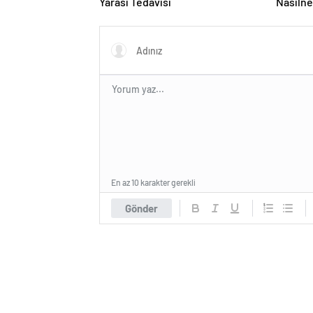
Yarası Tedavisi
Nasılne
En az 10 karakter gerekli
Gönder