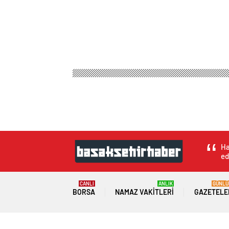
Ha
ed
CANLI
ANLIK
GÜNLÜ
BORSA
NAMAZ VAKITLERI
GAZETELE