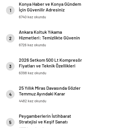
Konya Haber ve Konya Gündem
İçin Güvenilir Adresiniz
1
6740 kez okundu
Ankara Koltuk Yıkama
Hizmetleri: Temizlikte Güvenin
2
Adresi
6726 kez okundu
2026 Setkom 500 Lt Kompresör
Fiyatları ve Teknik Özellikleri
3
6398 kez okundu
25 Yıllık Miras Davasında Gözler
Temmuz Ayındaki Karar
4
Duruşmasına Çevrildi
4482 kez okundu
Peygamberlerin İstihbarat
Stratejisi ve Keşif Sanatı
5