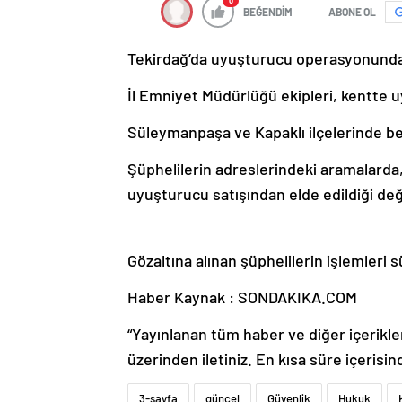
0
BEĞENDİM
ABONE OL
Tekirdağ’da uyuşturucu operasyonunda 7
İl Emniyet Müdürlüğü ekipleri, kentte u
Süleymanpaşa ve Kapaklı ilçelerinde bel
Şüphelilerin adreslerindeki aramalarda
uyuşturucu satışından elde edildiği değer
Gözaltına alınan şüphelilerin işlemleri 
Haber Kaynak : SONDAKIKA.COM
“Yayınlanan tüm haber ve diğer içerikler i
üzerinden iletiniz. En kısa süre içerisin
3-sayfa
güncel
Güvenlik
Hukuk