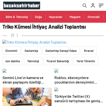
Bilim & Teknoloji
Doğa
Hayvanlar
Magazin
Otomobil
Triko Kümesi İhtiyaç Analizi Toplantısı
1
Ekonomi
Gaziantep
Gaziantep Sanayi Odası
İhracat
son dakika
Teknoloji
Ticaret Bakanlığı
Yerel Yönetim
Gemini Live’ın kamera ve
Roblox, ebeveynlere
ekran paylaşımı özelliği
çocuklarının deneyimini
Android’de geldi
kişiselleştirme imkanı sunan
yeni araçlarını duyurdu
Türkiye’de Twitter (X)
sansürü tartışması ile geniş
bir kesim BlueSky’a yöneldi!