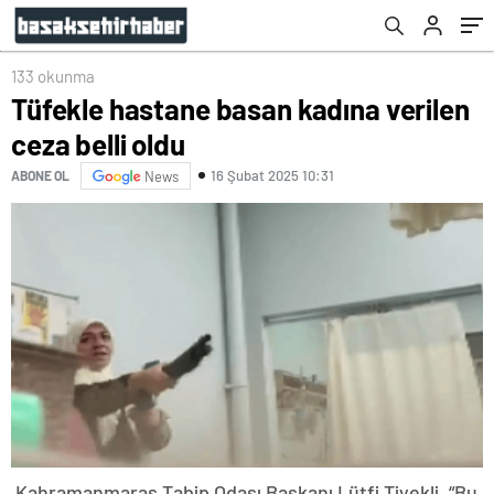
133 okunma
Tüfekle hastane basan kadına verilen
ceza belli oldu
16 Şubat 2025 10:31
ABONE OL
News
Kahramanmaraş Tabip Odası Başkanı Lütfi Tiyekli, “Bu