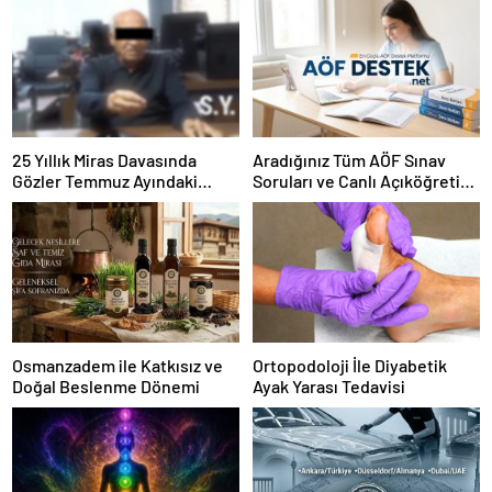
25 Yıllık Miras Davasında
Aradığınız Tüm AÖF Sınav
Gözler Temmuz Ayındaki
Soruları ve Canlı Açıköğretim
Karar Duruşmasına Çevrildi
Forumu Burada
Osmanzadem ile Katkısız ve
Ortopodoloji İle Diyabetik
Doğal Beslenme Dönemi
Ayak Yarası Tedavisi