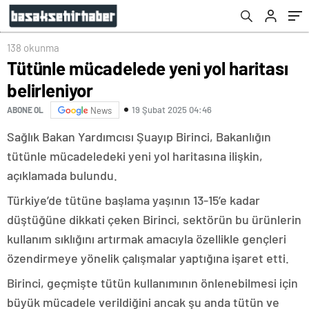
138 okunma
Tütünle mücadelede yeni yol haritası
belirleniyor
19 Şubat 2025 04:46
ABONE OL
News
Sağlık Bakan Yardımcısı Şuayıp Birinci, Bakanlığın
tütünle mücadeledeki yeni yol haritasına ilişkin,
açıklamada bulundu.
Türkiye’de tütüne başlama yaşının 13-15’e kadar
düştüğüne dikkati çeken Birinci, sektörün bu ürünlerin
kullanım sıklığını artırmak amacıyla özellikle gençleri
özendirmeye yönelik çalışmalar yaptığına işaret etti.
Birinci, geçmişte tütün kullanımının önlenebilmesi için
büyük mücadele verildiğini ancak şu anda tütün ve