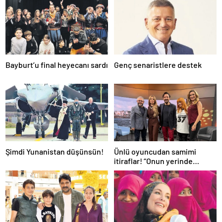
Bayburt’u final heyecanı sardı
Genç senaristlere destek
Şimdi Yunanistan düşünsün!
Ünlü oyuncudan samimi
itiraflar! “Onun yerinde
olsaydım diye çok düşündüm”