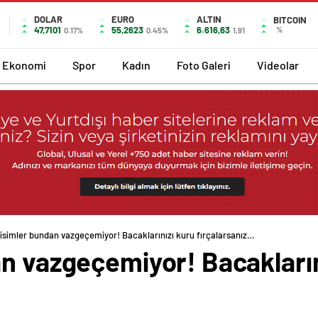
DOLAR
EURO
ALTIN
BITCOIN
47,7101
55,2623
6.616,63
%
0.17%
0.45%
1,91
Ekonomi
Spor
Kadın
Foto Galeri
Videolar
 isimler bundan vazgeçemiyor! Bacaklarınızı kuru fırçalarsanız…
an vazgeçemiyor! Bacakların