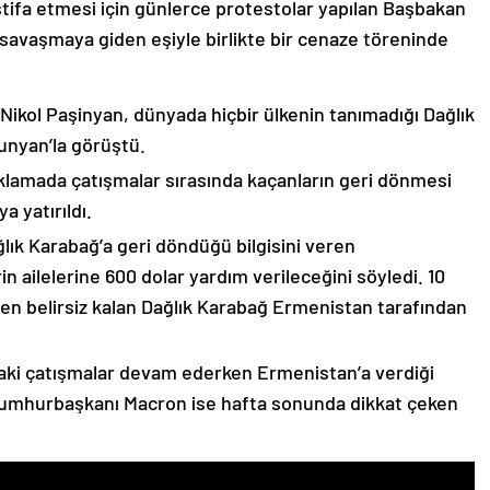
stifa etmesi için günlerce protestolar yapılan Başbakan
avaşmaya giden eşiyle birlikte bir cenaze töreninde
 Nikol Paşinyan, dünyada hiçbir ülkenin tanımadığı Dağlık
unyan’la görüştü.
çıklamada çatışmalar sırasında kaçanların geri dönmesi
 yatırıldı.
lık Karabağ’a geri döndüğü bilgisini veren
n ailelerine 600 dolar yardım verileceğini söyledi. 10
n belirsiz kalan Dağlık Karabağ Ermenistan tarafından
ki çatışmalar devam ederken Ermenistan’a verdiği
Cumhurbaşkanı Macron ise hafta sonunda dikkat çeken