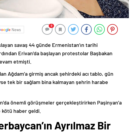
0
News
şlayan savaş 44 günde Ermenistan’ın tarihi
ardından Erivan’da başlayan protestolar Başbakan
devam etmişti.
lan Ağdam’a girmiş ancak şehirdeki acı tablo, gün
deyse tek bir sağlam bina kalmayan şehrin harabe
’da önemli görüşmeler gerçekleştirirken Paşinyan’a
 kötü haber geldi.
erbaycan’ın Ayrılmaz Bir