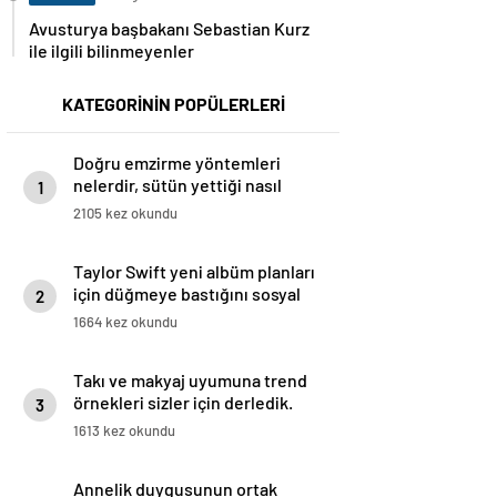
Avusturya başbakanı Sebastian Kurz
ile ilgili bilinmeyenler
KATEGORİNİN POPÜLERLERİ
Doğru emzirme yöntemleri
nelerdir, sütün yettiği nasıl
1
anlaşılır?
2105 kez okundu
Taylor Swift yeni albüm planları
için düğmeye bastığını sosyal
2
medyadan duyurdu!
1664 kez okundu
Takı ve makyaj uyumuna trend
örnekleri sizler için derledik.
3
1613 kez okundu
Annelik duygusunun ortak