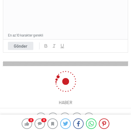
En az 10 karakter gerekli
Gönder
HABER
0
0
ajax alarm