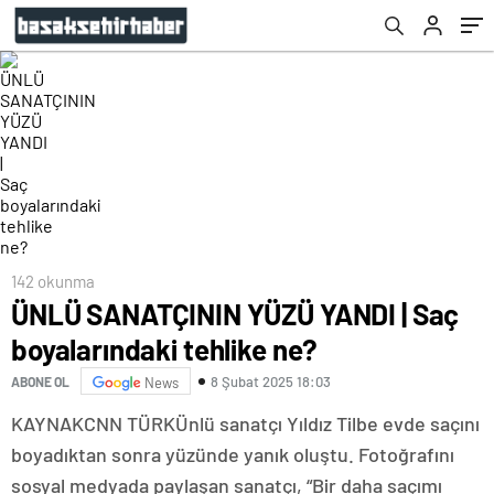
142 okunma
ÜNLÜ SANATÇININ YÜZÜ YANDI | Saç
boyalarındaki tehlike ne?
8 Şubat 2025 18:03
ABONE OL
News
KAYNAK
CNN TÜRK
Ünlü sanatçı Yıldız Tilbe evde saçını
boyadıktan sonra yüzünde yanık oluştu. Fotoğrafını
sosyal medyada paylaşan sanatçı, “Bir daha saçımı