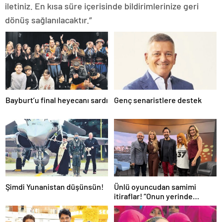
iletiniz. En kısa süre içerisinde bildirimlerinize geri
dönüş sağlanılacaktır.”
Bayburt’u final heyecanı sardı
Genç senaristlere destek
Şimdi Yunanistan düşünsün!
Ünlü oyuncudan samimi
itiraflar! “Onun yerinde
olsaydım diye çok düşündüm”