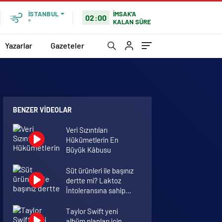
İMSAK'A
İSTANBUL
02:00
KALAN SÜRE
°
Yazarlar
Gazeteler
BENZER VIDEOLAR
Veri Sızıntıları
Hükümetlerin En
Büyük Kâbusu
Süt ürünleri ile başınız
dertte mi? Laktoz
İntoleransına sahip
olabilirsiniz!
Taylor Swift yeni
albüm planları için