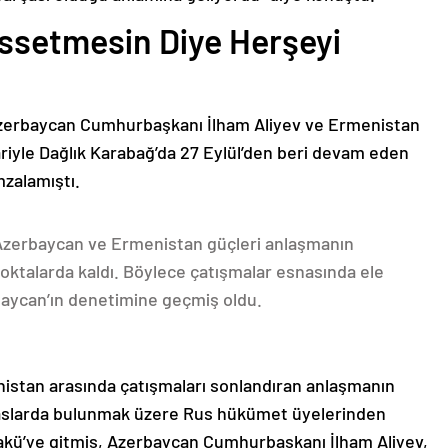
issetmesin Diye Herşeyi
Azerbaycan Cumhurbaşkanı İlham Aliyev ve Ermenistan
ariyle Dağlık Karabağ’da 27 Eylül’den beri devam eden
mzalamıştı.
 Azerbaycan ve Ermenistan güçleri anlaşmanın
oktalarda kaldı. Böylece çatışmalar esnasında ele
rbaycan’ın denetimine geçmiş oldu.
nistan arasında çatışmaları sonlandıran anlaşmanın
emaslarda bulunmak üzere Rus hükümet üyelerinden
akü’ye gitmiş, Azerbaycan Cumhurbaşkanı İlham Aliyev,