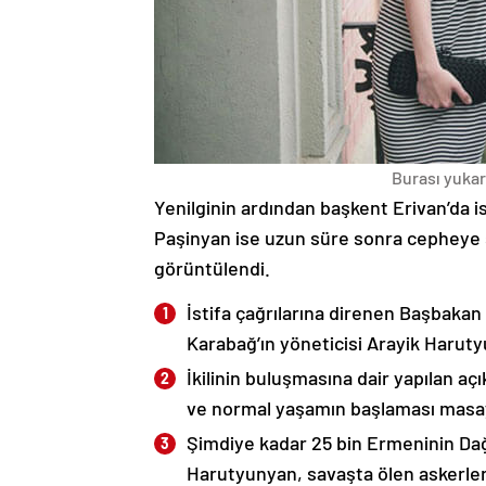
Burası yukarı
Yenilginin ardından başkent Erivan’da i
Paşinyan ise uzun süre sonra cepheye s
görüntülendi.
İstifa çağrılarına direnen Başbakan
Karabağ’ın yöneticisi Arayik Haruty
İkilinin buluşmasına dair yapılan a
ve normal yaşamın başlaması masaya
Şimdiye kadar 25 bin Ermeninin Dağ
Harutyunyan, savaşta ölen askerleri