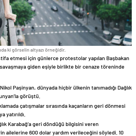
da ki görselin altyazı örneğidir.
stifa etmesi için günlerce protestolar yapılan Başbakan
avaşmaya giden eşiyle birlikte bir cenaze töreninde
 Nikol Paşinyan, dünyada hiçbir ülkenin tanımadığı Dağlık
unyan’la görüştü.
çıklamada çatışmalar sırasında kaçanların geri dönmesi
 yatırıldı.
lık Karabağ’a geri döndüğü bilgisini veren
n ailelerine 600 dolar yardım verileceğini söyledi. 10