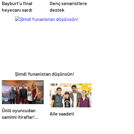
Bayburt’u final
Genç senaristlere
heyecanı sardı
destek
Şimdi Yunanistan düşünsün!
Ünlü oyuncudan
Aile saadeti
samimi itiraflar!
“Onun yerinde
olsaydım diye çok