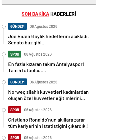
SON DAKİKA
HABERLERİ
GÜNDEM
06 Ağustos 2026
Joe Biden 6 aylık hedeflerini açıkladı.
Senato buz gibi…
SPOR
06 Ağustos 2026
En fazla kızaran takım Antalyaspor!
Tam 5 futbolcu….
GÜNDEM
06 Ağustos 2026
Norweç silahlı kuvvetleri kadınlardan
oluşan özel kuvvetler eğitimlerini
başlattı.
SPOR
06 Ağustos 2026
Cristiano Ronaldo’nun akıllara zarar
tüm kariyerinin istatistiğini çıkardık !
SPOR
06 Ağustos 2026