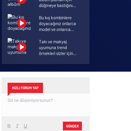
düğmeye bastığını
sosyal medyadan
duyurdu!
Bu kış kombinlere
doyacağınız onlarca
model ve onlarca
detay.
Takı ve makyaj
uyumuna trend
örnekleri sizler için
derledik.
Annelik duygusunun
ortak tanımı
diyebileceğimiz 10
başlık.
HIZLI YORUM YAP
GÖNDER