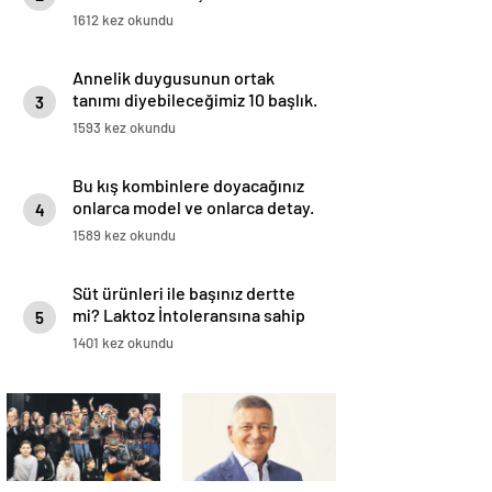
1612 kez okundu
Annelik duygusunun ortak
tanımı diyebileceğimiz 10 başlık.
3
1593 kez okundu
Bu kış kombinlere doyacağınız
onlarca model ve onlarca detay.
4
1589 kez okundu
Süt ürünleri ile başınız dertte
mi? Laktoz İntoleransına sahip
5
olabilirsiniz!
1401 kez okundu