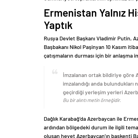
Ermenistan Yalnız H
Yaptık
Rusya Devlet Başkanı Vladimir Putin, 
Başbakanı Nikol Paşinyan 10 Kasım itib
çatışmaların durması için bir anlaşma i
İmzalanan ortak bildiriye göre
imzalandığı anda bulundukları n
geçirdiği yerleşim yerleri Aze
Bu bir alıntı metin örneğidir.
Dağlık Karabağ’da Azerbaycan ile Erme
ardından bölgedeki durum ile ilgili t
oluşan heyet Azerbaycan’ın başkenti B