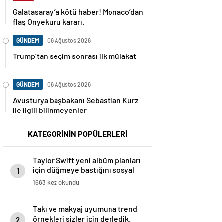
Galatasaray’a kötü haber! Monaco’dan
flaş Onyekuru kararı.
GÜNDEM
06 Ağustos 2026
Trump’tan seçim sonrası ilk mülakat
GÜNDEM
06 Ağustos 2026
Avusturya başbakanı Sebastian Kurz
ile ilgili bilinmeyenler
KATEGORİNİN POPÜLERLERİ
Taylor Swift yeni albüm planları
için düğmeye bastığını sosyal
1
medyadan duyurdu!
1663 kez okundu
Takı ve makyaj uyumuna trend
örnekleri sizler için derledik.
2