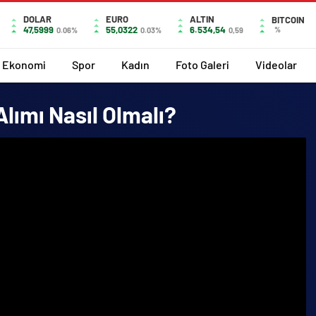
DOLAR
EURO
ALTIN
BITCOIN
47,5999
55,0322
6.534,54
%
0.06%
0.03%
0,59
Ekonomi
Spor
Kadın
Foto Galeri
Videolar
lımı Nasıl Olmalı?