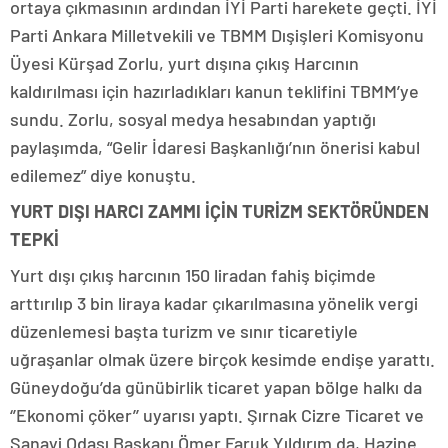
ortaya çıkmasının ardından İYİ Parti harekete geçti. İYİ
Parti Ankara Milletvekili ve TBMM Dışişleri Komisyonu
Üyesi Kürşad Zorlu, yurt dışına çıkış Harcının
kaldırılması için hazırladıkları kanun teklifini TBMM’ye
sundu. Zorlu, sosyal medya hesabından yaptığı
paylaşımda, “Gelir İdaresi Başkanlığı’nın önerisi kabul
edilemez” diye konuştu.
YURT DIŞI HARCI ZAMMI İÇİN TURİZM SEKTÖRÜNDEN
TEPKİ
Yurt dışı çıkış harcının 150 liradan fahiş biçimde
arttırılıp 3 bin liraya kadar çıkarılmasına yönelik vergi
düzenlemesi başta turizm ve sınır ticaretiyle
uğraşanlar olmak üzere birçok kesimde endişe yarattı.
Güneydoğu’da günübirlik ticaret yapan bölge halkı da
‘’Ekonomi çöker’’ uyarısı yaptı. Şırnak Cizre Ticaret ve
Sanayi Odası Başkanı Ömer Faruk Yıldırım da, Hazine