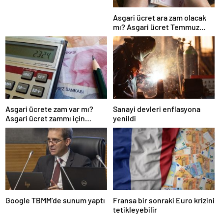
Asgari ücret ara zam olacak
mı? Asgari ücret Temmuz
zammı için kapıyı kapattı
Asgari ücrete zam var mı?
Sanayi devleri enflasyona
Asgari ücret zammı için
yenildi
gözler Temmuz ayında…
Google TBMM’de sunum yaptı
Fransa bir sonraki Euro krizini
tetikleyebilir