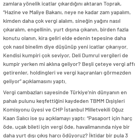
zamlara yönelik icatlar çıkardığını aktaran Toprak,
“Hazine ve Maliye Bakanı, neye ne kadar zam yapalım,
kimden daha çok vergi alalım, sineğin yağını nasıl
çıkaralım, engellinin, yurt dışına çıkanın, birden fazla
konutu olanın, kira geliri elde edenin tepesine daha
çok nasıl binelim diye düşünüp yeni icatlar çıkarıyor.
Kendisi kumpiri çok seviyor, Deli Dumrul vergileri de
kumpir yerken mi aklına geliyor? Beşli çeteye vergi affı
getirenler, holdingleri ve vergi kaçıranları görmezden
geliyor” açıklamasını yaptı.
Vergi cambazları sayesinde Türkiye’nin dünyanın en
pahalı pulunu keşfettiğini kaydeden TBMM Dışişleri
Komisyonu üyesi ve CHP İstanbul Milletvekili Oğuz
Kaan Salıcı ise şu açıklamayı yaptı: “Pasaport için harç
öde, uçak bileti için vergi öde, havalimanında niye bir
daha yurt dışı çıkış harcı ödüyoruz? İktidar bir pula 3