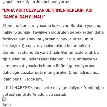
yapabilecek tiplerden bahsediyoruz.
“DAHA AĞIR CEZALAR GETİRMEN GEREKİR, ADI
İDAMSA İDAM OLMALI”
Efendim, bunların yasama hakkı var. Bunların yasama
hakkı 15 günlük, 1 aylıkken öldürülen bebeklerden daha
fazlaysa bunu savunuyorsanız, buyurun savunun
kardeşim. Şu da var yasalar içinde bulundukları
dönemin ruhunu da yansıtmalı. Günümüzde artık bu
tip suçlar, bu kadar rahat işlenebilir durumdaysa ve
sen mevcut yasalarla bunun önüne geçemiyorsan
daha ağır cezalar getirmen gerekir. Onun adı idamsa,
idam olmalı kardeşim.
İLGİLİ HABER
Skandal çete olayı genişliyor: ‘Yenidoğan
çetesi’ şimdi de Anadolu’ya sıçradı