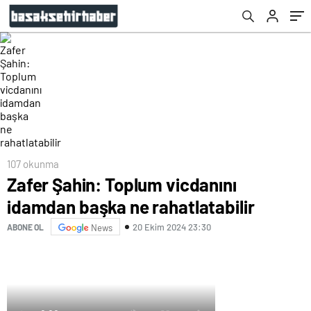
107 okunma
Zafer Şahin: Toplum vicdanını
idamdan başka ne rahatlatabilir
20 Ekim 2024 23:30
ABONE OL
News