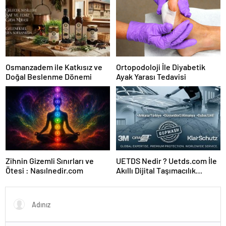
Osmanzadem ile Katkısız ve
Ortopodoloji İle Diyabetik
Doğal Beslenme Dönemi
Ayak Yarası Tedavisi
Zihnin Gizemli Sınırları ve
UETDS Nedir ? Uetds.com İle
Ötesi : Nasılnedir.com
Akıllı Dijital Taşımacılık
Yazılımı