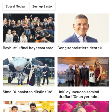
Sosyal Medya
Zeynep Bastık
Bayburt’u final heyecanı sardı
Genç senaristlere destek
Şimdi Yunanistan düşünsün!
Ünlü oyuncudan samimi
itiraflar! “Onun yerinde
olsaydım diye çok düşündüm”