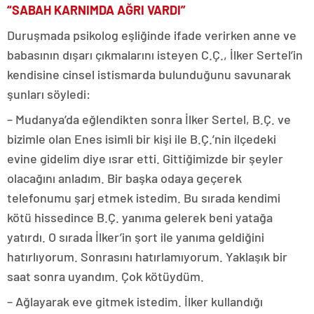
“SABAH KARNIMDA AĞRI VARDI”
Duruşmada psikolog eşliğinde ifade verirken anne ve
babasının dışarı çıkmalarını isteyen C.Ç., İlker Sertel’in
kendisine cinsel istismarda bulunduğunu savunarak
şunları söyledi:
– Mudanya’da eğlendikten sonra İlker Sertel, B.Ç. ve
bizimle olan Enes isimli bir kişi ile B.Ç.’nin ilçedeki
evine gidelim diye ısrar etti. Gittiğimizde bir şeyler
olacağını anladım. Bir başka odaya geçerek
telefonumu şarj etmek istedim. Bu sırada kendimi
kötü hissedince B.Ç. yanıma gelerek beni yatağa
yatırdı. O sırada İlker’in şort ile yanıma geldiğini
hatırlıyorum. Sonrasını hatırlamıyorum. Yaklaşık bir
saat sonra uyandım. Çok kötüydüm.
– Ağlayarak eve gitmek istedim. İlker kullandığı