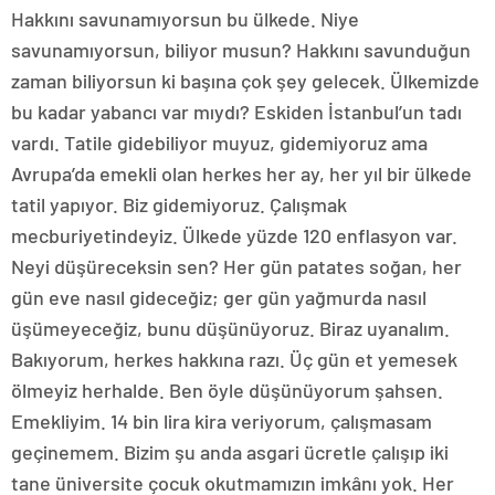
Hakkını savunamıyorsun bu ülkede. Niye
savunamıyorsun, biliyor musun? Hakkını savunduğun
zaman biliyorsun ki başına çok şey gelecek. Ülkemizde
bu kadar yabancı var mıydı? Eskiden İstanbul’un tadı
vardı. Tatile gidebiliyor muyuz, gidemiyoruz ama
Avrupa’da emekli olan herkes her ay, her yıl bir ülkede
tatil yapıyor. Biz gidemiyoruz. Çalışmak
mecburiyetindeyiz. Ülkede yüzde 120 enflasyon var.
Neyi düşüreceksin sen? Her gün patates soğan, her
gün eve nasıl gideceğiz; ger gün yağmurda nasıl
üşümeyeceğiz, bunu düşünüyoruz. Biraz uyanalım.
Bakıyorum, herkes hakkına razı. Üç gün et yemesek
ölmeyiz herhalde. Ben öyle düşünüyorum şahsen.
Emekliyim. 14 bin lira kira veriyorum, çalışmasam
geçinemem. Bizim şu anda asgari ücretle çalışıp iki
tane üniversite çocuk okutmamızın imkânı yok. Her