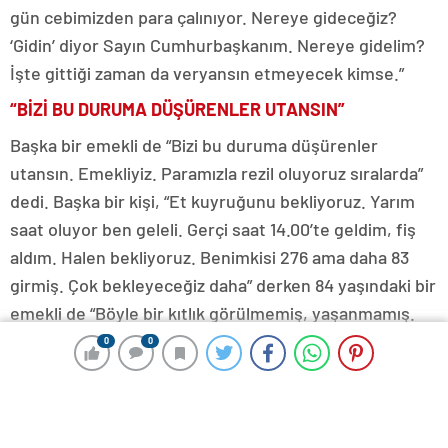
gün cebimizden para çalınıyor. Nereye gideceğiz?
‘Gidin’ diyor Sayın Cumhurbaşkanım. Nereye gidelim?
İşte gittiği zaman da veryansın etmeyecek kimse.”
“BİZİ BU DURUMA DÜŞÜRENLER UTANSIN”
Başka bir emekli de “Bizi bu duruma düşürenler
utansın. Emekliyiz. Paramızla rezil oluyoruz sıralarda”
dedi. Başka bir kişi, “Et kuyruğunu bekliyoruz. Yarım
saat oluyor ben geleli. Gerçi saat 14.00’te geldim, fiş
aldım. Halen bekliyoruz. Benimkisi 276 ama daha 83
girmiş. Çok bekleyeceğiz daha” derken 84 yaşındaki bir
emekli de “Böyle bir kıtlık görülmemiş, yaşanmamış.
Türkiye bir tarım ülkesidir ama tarımı bitirdiler.
0
0
0
0
Bugünden sonra insanlar bunu yaşayacak olursa
mutluluk diye bir şey kalmaz. İnsan hayatından bezdi.
Hayatından vazgeçmek istiyor bu yaşamda. Böyle bu