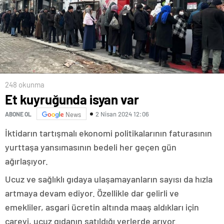
248 okunma
Et kuyruğunda isyan var
2 Nisan 2024 12:06
ABONE OL
News
İktidarın tartışmalı ekonomi politikalarının faturasının
yurttaşa yansımasının bedeli her geçen gün
ağırlaşıyor.
Ucuz ve sağlıklı gıdaya ulaşamayanların sayısı da hızla
artmaya devam ediyor. Özellikle dar gelirli ve
emekliler, asgari ücretin altında maaş aldıkları için
çareyi, ucuz gıdanın satıldığı yerlerde arıyor.