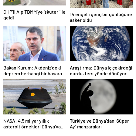
CHP’li Alp TBMM’ye ‘skuter’ ile
14 engelli genç bir günlüğüne
geldi
asker oldu
Bakan Kurum: Akdeniz’deki
Araştırma: Dünya iç çekirdeği
deprem herhangi bir hasara
durdu, ters yönde dönüyor
neden olmadı
olabilir
NASA: 4.5 milyar yıllık
Türkiye ve Dünya’dan ‘Süper
asteroit örnekleri Dünya’ya
Ay’ manzaraları
getirildi; yaşamın