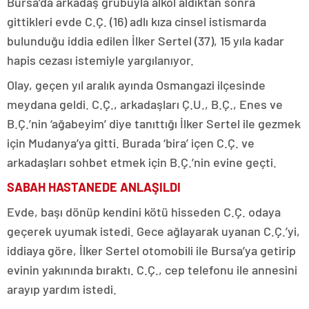
Bursa’da arkadaş grubuyla alkol aldıktan sonra
gittikleri evde C.Ç. (16) adlı kıza cinsel istismarda
bulunduğu iddia edilen İlker Sertel (37), 15 yıla kadar
hapis cezası istemiyle yargılanıyor.
Olay, geçen yıl aralık ayında Osmangazi ilçesinde
meydana geldi. C.Ç., arkadaşları Ç.U., B.Ç., Enes ve
B.Ç.’nin ‘ağabeyim’ diye tanıttığı İlker Sertel ile gezmek
için Mudanya’ya gitti. Burada ‘bira’ içen C.Ç. ve
arkadaşları sohbet etmek için B.Ç.’nin evine geçti.
SABAH HASTANEDE ANLAŞILDI
Evde, başı dönüp kendini kötü hisseden C.Ç. odaya
geçerek uyumak istedi. Gece ağlayarak uyanan C.Ç.’yi,
iddiaya göre, İlker Sertel otomobili ile Bursa’ya getirip
evinin yakınında bıraktı. C.Ç., cep telefonu ile annesini
arayıp yardım istedi.