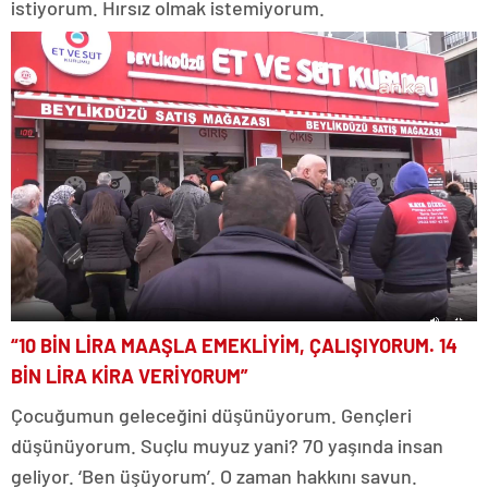
istiyorum. Hırsız olmak istemiyorum.
“10 BİN LİRA MAAŞLA EMEKLİYİM, ÇALIŞIYORUM. 14
BİN LİRA KİRA VERİYORUM”
Çocuğumun geleceğini düşünüyorum. Gençleri
düşünüyorum. Suçlu muyuz yani? 70 yaşında insan
geliyor. ‘Ben üşüyorum’. O zaman hakkını savun.