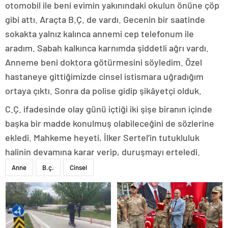
otomobil ile beni evimin yakınındaki okulun önüne çöp
gibi attı. Araçta B.Ç. de vardı. Gecenin bir saatinde
sokakta yalnız kalınca annemi cep telefonum ile
aradım. Sabah kalkınca karnımda şiddetli ağrı vardı.
Anneme beni doktora götürmesini söyledim. Özel
hastaneye gittiğimizde cinsel istismara uğradığım
ortaya çıktı. Sonra da polise gidip şikâyetçi olduk.
C.Ç. ifadesinde olay günü içtiği iki şişe biranın içinde
başka bir madde konulmuş olabileceğini de sözlerine
ekledi. Mahkeme heyeti, İlker Sertel’in tutukluluk
halinin devamına karar verip, duruşmayı erteledi.
Anne
B.ç.
Cinsel