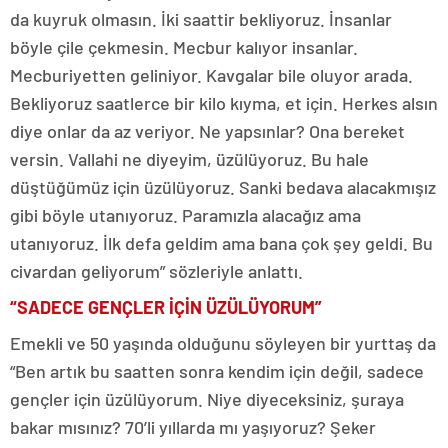
da kuyruk olmasın. İki saattir bekliyoruz. İnsanlar
böyle çile çekmesin. Mecbur kalıyor insanlar.
Mecburiyetten geliniyor. Kavgalar bile oluyor arada.
Bekliyoruz saatlerce bir kilo kıyma, et için. Herkes alsın
diye onlar da az veriyor. Ne yapsınlar? Ona bereket
versin. Vallahi ne diyeyim, üzülüyoruz. Bu hale
düştüğümüz için üzülüyoruz. Sanki bedava alacakmışız
gibi böyle utanıyoruz. Paramızla alacağız ama
utanıyoruz. İlk defa geldim ama bana çok şey geldi. Bu
civardan geliyorum” sözleriyle anlattı.
“SADECE GENÇLER İÇİN ÜZÜLÜYORUM”
Emekli ve 50 yaşında olduğunu söyleyen bir yurttaş da
“Ben artık bu saatten sonra kendim için değil, sadece
gençler için üzülüyorum. Niye diyeceksiniz, şuraya
bakar mısınız? 70’li yıllarda mı yaşıyoruz? Şeker