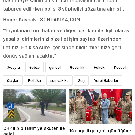
hastaneye kaldırılan sürücü tedavisinin ardından
taburcu edilirken polis, 3 şüpheliyi gözaltına almıştı.
Haber Kaynak : SONDAKIKA.COM
“Yayınlanan tüm haber ve diğer içerikler ile ilgili olarak
yasal bildirimlerinizi bize iletişim sayfası üzerinden
iletiniz. En kısa süre içerisinde bildirimlerinize geri
dönüş sağlanılacaktır.”
3-sayfa
Gebze
güncel
Güvenlik
Hukuk
Kocaeli
Olaylar
Politika
son dakika
Suç
Yerel Haberler
CHP’li Alp TBMM’ye ‘skuter’ ile
14 engelli genç bir günlüğüne
geldi