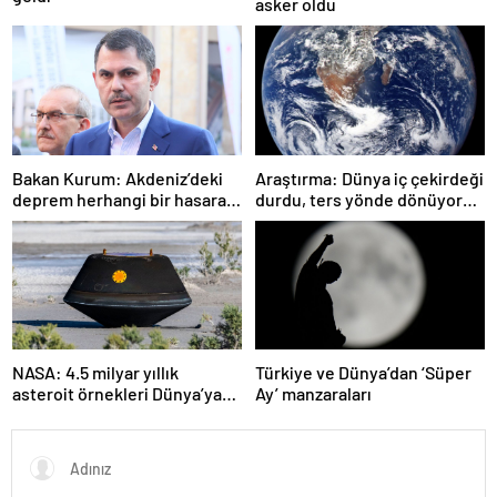
asker oldu
Bakan Kurum: Akdeniz’deki
Araştırma: Dünya iç çekirdeği
deprem herhangi bir hasara
durdu, ters yönde dönüyor
neden olmadı
olabilir
NASA: 4.5 milyar yıllık
Türkiye ve Dünya’dan ‘Süper
asteroit örnekleri Dünya’ya
Ay’ manzaraları
getirildi; yaşamın
başlangıcına ışık tutabilir