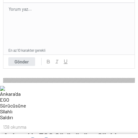
En az 10 karakter gerekli
Gönder
138 okunma
Ankara’da EGO Sürücüsüne Silahlı