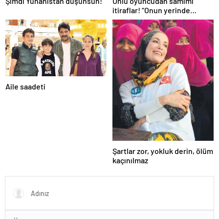
Şimdi Yunanistan düşünsün!
Ünlü oyuncudan samimi
itiraflar! “Onun yerinde
olsaydım diye çok düşündüm”
Aile saadeti
Şartlar zor, yokluk derin, ölüm
kaçınılmaz