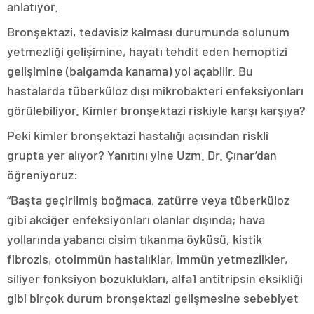
anlatıyor.
Bronşektazi, tedavisiz kalması durumunda solunum
yetmezliği gelişimine, hayatı tehdit eden hemoptizi
gelişimine (balgamda kanama) yol açabilir. Bu
hastalarda tüberküloz dışı mikrobakteri enfeksiyonları
görülebiliyor. Kimler bronşektazi riskiyle karşı karşıya?
Peki kimler bronşektazi hastalığı açısından riskli
grupta yer alıyor? Yanıtını yine Uzm. Dr. Çınar’dan
öğreniyoruz:
“Başta geçirilmiş boğmaca, zatürre veya tüberküloz
gibi akciğer enfeksiyonları olanlar dışında; hava
yollarında yabancı cisim tıkanma öyküsü, kistik
fibrozis, otoimmün hastalıklar, immün yetmezlikler,
siliyer fonksiyon bozuklukları, alfa1 antitripsin eksikliği
gibi birçok durum bronşektazi gelişmesine sebebiyet