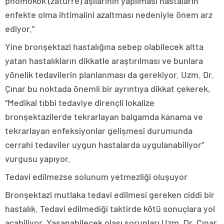
pnömokok (zatürre) aşılarının yapılması hastaların
enfekte olma ihtimalini azaltması nedeniyle önem arz
ediyor.”
Yine bronşektazi hastalığına sebep olabilecek altta
yatan hastalıkların dikkatle araştırılması ve bunlara
yönelik tedavilerin planlanması da gerekiyor. Uzm. Dr.
Çınar bu noktada önemli bir ayrıntıya dikkat çekerek,
“Medikal tıbbi tedaviye dirençli lokalize
bronşektazilerde tekrarlayan balgamda kanama ve
tekrarlayan enfeksiyonlar gelişmesi durumunda
cerrahi tedaviler uygun hastalarda uygulanabiliyor”
vurgusu yapıyor.
Tedavi edilmezse solunum yetmezliği oluşuyor
Bronşektazi mutlaka tedavi edilmesi gereken ciddi bir
hastalık. Tedavi edilmediği taktirde kötü sonuçlara yol
açabiliyor. Yaşanabilecek olası sorunları Uzm. Dr. Çınar