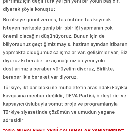
partimiz için değil Türkiye için yeni bir yolun başıdır.”
diyerek şöyle konuştu:
Bu ülkeye gönül vermiş, taş üstüne taş koymak
isteyen herkesle geniş bir işbirliği yapmanın çok
önemli olacağını düşünüyoruz. Bunun için de
biliyorsunuz geçtiğimiz mayıs, haziran ayından itibaren
yapmakta olduğumuz çalışmalar var, gelişimler var. Biz
diyoruz ki beraberce açacağımız bu yeni yolu
dostlarımızla beraber yürüyelim diyoruz. Birlikte,
beraberlikle bereket var diyoruz.
Türkiye, iktidar bloku ile muhalefetin arasındaki kayıkçı
kavgasına mecbur değildir. DEVA Partisi, birleştirici ve
kapsayıcı üslubuyla somut proje ve programlarıyla
Türkiye siyasetinde çözümün ve umudun yegane
adresidir
“ANA MUHALEFET YENİ ÇALIŞMALAR YAPIYORMUŞ”