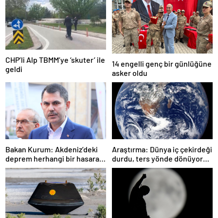
CHP’li Alp TBMM’ye ‘skuter’ ile
14 engelli genç bir günlüğüne
geldi
asker oldu
Bakan Kurum: Akdeniz’deki
Araştırma: Dünya iç çekirdeği
deprem herhangi bir hasara
durdu, ters yönde dönüyor
neden olmadı
olabilir