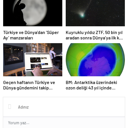
Türkiye ve Dünya’dan ‘Süper
Kuyruklu yıldız ZTF, 50 bin yıl
Ay’ manzaraları
aradan sonra Dünya’ya ilk kez
çok yaklaşacak
Geçen haftanın Türkiye ve
BM: Antarktika üzerindeki
Dünya gündemini takip
ozon deliği 43 yıl içinde
ettiniz mi?
tamamen iyileşebilir