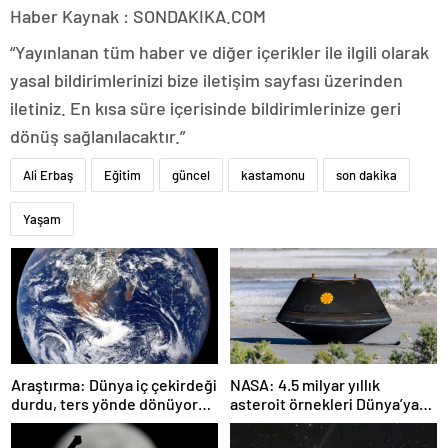
Haber Kaynak : SONDAKIKA.COM
“Yayınlanan tüm haber ve diğer içerikler ile ilgili olarak
yasal bildirimlerinizi bize iletişim sayfası üzerinden
iletiniz. En kısa süre içerisinde bildirimlerinize geri
dönüş sağlanılacaktır.”
Ali Erbaş
Eğitim
güncel
kastamonu
son dakika
Yaşam
Araştırma: Dünya iç çekirdeği
NASA: 4.5 milyar yıllık
durdu, ters yönde dönüyor
asteroit örnekleri Dünya’ya
olabilir
getirildi; yaşamın
başlangıcına ışık tutabilir