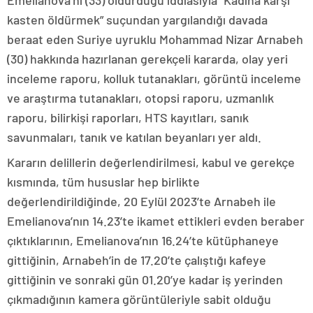
Emelianova’nı (33) öldürdüğü iddiasıyla “Kadına karşı
kasten öldürmek” suçundan yargılandığı davada
beraat eden Suriye uyruklu Mohammad Nizar Arnabeh
(30) hakkında hazırlanan gerekçeli kararda, olay yeri
inceleme raporu, kolluk tutanakları, görüntü inceleme
ve araştırma tutanakları, otopsi raporu, uzmanlık
raporu, bilirkişi raporları, HTS kayıtları, sanık
savunmaları, tanık ve katılan beyanları yer aldı.
Kararın delillerin değerlendirilmesi, kabul ve gerekçe
kısmında, tüm hususlar hep birlikte
değerlendirildiğinde, 20 Eylül 2023’te Arnabeh ile
Emelianova’nın 14.23’te ikamet ettikleri evden beraber
çıktıklarının, Emelianova’nın 16.24’te kütüphaneye
gittiğinin, Arnabeh’in de 17.20’te çalıştığı kafeye
gittiğinin ve sonraki gün 01.20’ye kadar iş yerinden
çıkmadığının kamera görüntüleriyle sabit olduğu