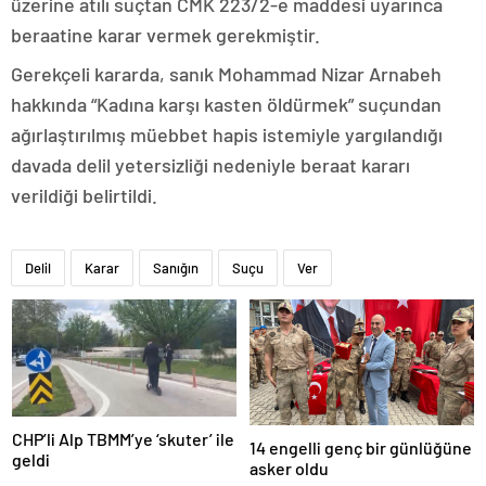
üzerine atılı suçtan CMK 223/2-e maddesi uyarınca
beraatine karar vermek gerekmiştir.
Gerekçeli kararda, sanık Mohammad Nizar Arnabeh
hakkında “Kadına karşı kasten öldürmek” suçundan
ağırlaştırılmış müebbet hapis istemiyle yargılandığı
davada delil yetersizliği nedeniyle beraat kararı
verildiği belirtildi.
Delil
Karar
Sanığın
Suçu
Ver
CHP’li Alp TBMM’ye ‘skuter’ ile
14 engelli genç bir günlüğüne
geldi
asker oldu