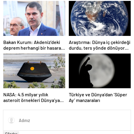
Bakan Kurum: Akdeniz’deki
Araştırma: Dünya iç çekirdeği
deprem herhangi bir hasara
durdu, ters yönde dönüyor
neden olmadı
olabilir
NASA: 4.5 milyar yıllık
Türkiye ve Dünya’dan ‘Süper
asteroit örnekleri Dünya’ya
Ay’ manzaraları
getirildi; yaşamın
başlangıcına ışık tutabilir