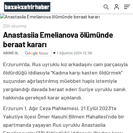
204 okunma
Anastasiia Emelianova ölümünde
beraat kararı
1 Ağustos 2024 12:06
ABONE OL
News
Erzurum’da, Rus uyruklu kız arkadaşını cam parçasıyla
öldürdüğü iddiasıyla “Kadına karşı kasten öldürmek”
suçundan ağırlaştırılmış müebbet hapis istemiyle
yargılandığı davada beraat eden Suriye uyruklu sanık
hakkında gerekçeli karar açıklandı.
Erzurum 1. Ağır Ceza Mahkemesi, 21 Eylül 2023’te
Yakutiye ilçesi Ömer Nasuhi Bilmen Mahallesi’nde bir
apartmanda yaşayan Rus uyruklu Anastasiia