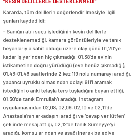
“KESİN DELİLLERLE DESTEKLENMEDİ”
Kararda, tüm delillerin değerlendirilmesiyle ilgili
şunları kaydedildi:
– Sanığın atılı suçu işlediğinin kesin delillerle
desteklenemediği, kamera görüntüleriyle ve tanık
beyanlarıyla sabit olduğu üzere olay günü 01.20’ye
kadar iş yerinden hiç çıkmadığı, 01.38’de evinin
istikametine doğru yürüdüğü (eve henüz çıkmadığı),
01.46-01.48 saatlerinde 2 kez 119 nolu numarayı aradığı,
yabancı uyruklu olmasından dolayı 911’i aramak
istediğini o anki telaşla ters tuşladığını beyan ettiği,
01.50’de tanık Emrullah’ı aradığı, Instagram
uygulamasından 02.08, 02.09, 02.10 ve 02.11’de
Anastasia’nın arkadaşını aradığı ve ‘cevap ver lütfen’
şeklinde mesaj attığı, 02.12’de tanık Sümeyye’yi
aradığı, komşularından ve aşağı inerek belediye