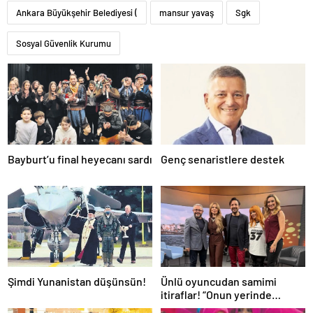
Ankara Büyükşehir Belediyesi (
mansur yavaş
Sgk
Sosyal Güvenlik Kurumu
Bayburt’u final heyecanı sardı
Genç senaristlere destek
Şimdi Yunanistan düşünsün!
Ünlü oyuncudan samimi
itiraflar! “Onun yerinde
olsaydım diye çok düşündüm”