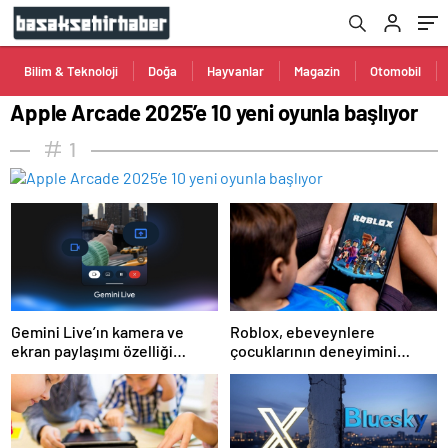
Bilim & Teknoloji
Doğa
Hayvanlar
Magazin
Otomobil
Apple Arcade 2025’e 10 yeni oyunla başlıyor
1
Gemini Live’ın kamera ve
Roblox, ebeveynlere
ekran paylaşımı özelliği
çocuklarının deneyimini
Android’de geldi
kişiselleştirme imkanı sunan
yeni araçlarını duyurdu