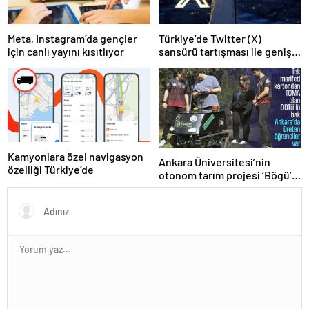
Meta, Instagram’da gençler
Türkiye’de Twitter (X)
için canlı yayını kısıtlıyor
sansürü tartışması ile geniş
bir kesim BlueSky’a yöneldi!
Kamyonlara özel navigasyon
Ankara Üniversitesi’nin
özelliği Türkiye’de
otonom tarım projesi ‘Bögü’,
çığır açacak