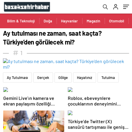
Bilim & Teknoloji
Doğa
Hayvanlar
Magazin
Otomobil
Ay tutulması ne zaman, saat kaçta?
Türkiye’den görülecek mi?
1
Ay Tutulması
Gerçek
Gölge
Hayatınız
Tutulma
Gemini Live’ın kamera ve
Roblox, ebeveynlere
ekran paylaşımı özelliği
çocuklarının deneyimini
Android’de geldi
kişiselleştirme imkanı sunan
yeni araçlarını duyurdu
Türkiye’de Twitter (X)
sansürü tartışması ile geniş