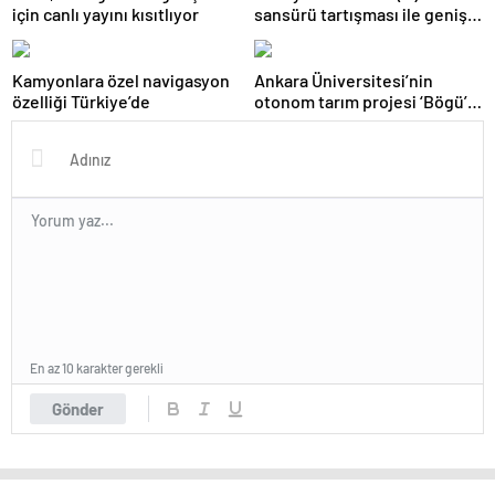
için canlı yayını kısıtlıyor
sansürü tartışması ile geniş
bir kesim BlueSky’a yöneldi!
Kamyonlara özel navigasyon
Ankara Üniversitesi’nin
özelliği Türkiye’de
otonom tarım projesi ‘Bögü’,
çığır açacak
En az 10 karakter gerekli
Gönder