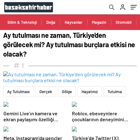
ne olacak?
Bilim & Teknoloji
Doğa
Hayvanlar
Magazin
Otomobil
Ay tutulması ne zaman, Türkiye’den
görülecek mi? Ay tutulması burçlara etkisi ne
olacak?
1
Ay Tutulması
Gerçek
Gölge
Hayatınız
Tutulma
Gemini Live’ın kamera ve
Roblox, ebeveynlere
ekran paylaşımı özelliği
çocuklarının deneyimini
Android’de geldi
kişiselleştirme imkanı sunan
yeni araçlarını duyurdu
Meta, Instagram’da gençler
Türkiye’de Twitter (X)