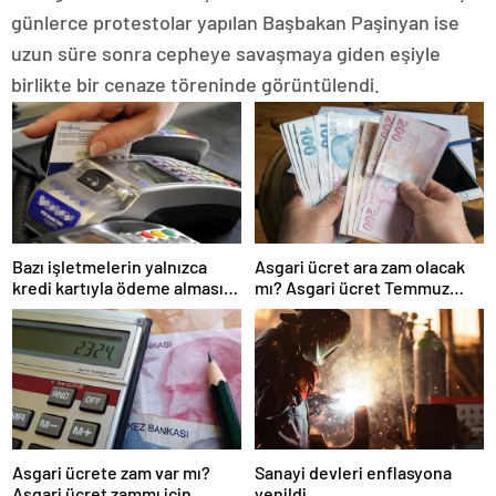
günlerce protestolar yapılan Başbakan Paşinyan ise
uzun süre sonra cepheye savaşmaya giden eşiyle
birlikte bir cenaze töreninde görüntülendi.
Bazı işletmelerin yalnızca
Asgari ücret ara zam olacak
kredi kartıyla ödeme alması
mı? Asgari ücret Temmuz
eleştirildi
zammı için kapıyı kapattı
Asgari ücrete zam var mı?
Sanayi devleri enflasyona
Asgari ücret zammı için
yenildi