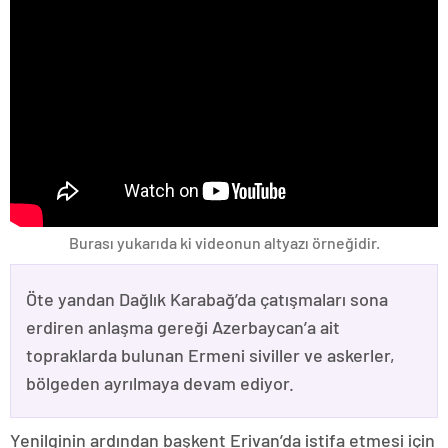
Burası yukarıda ki videonun altyazı örneğidir.
Öte yandan Dağlık Karabağ’da çatışmaları sona
erdiren anlaşma gereği Azerbaycan’a ait
topraklarda bulunan Ermeni siviller ve askerler,
bölgeden ayrılmaya devam ediyor.
Yenilginin ardından başkent Erivan’da istifa etmesi için