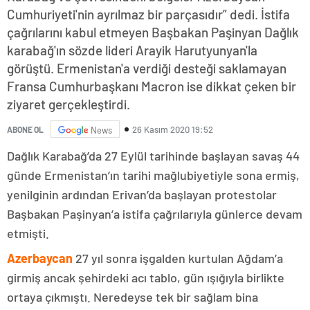
Cumhuriyeti'nin ayrılmaz bir parçasıdır” dedi. İstifa
çağrılarını kabul etmeyen Başbakan Paşinyan Dağlık
karabağ'ın sözde lideri Arayik Harutyunyan'la
görüştü. Ermenistan'a verdiği desteği saklamayan
Fransa Cumhurbaşkanı Macron ise dikkat çeken bir
ziyaret gerçekleştirdi.
26 Kasım 2020 19:52
ABONE OL
News
Dağlık Karabağ’da 27 Eylül tarihinde başlayan savaş 44
günde Ermenistan’ın tarihi mağlubiyetiyle sona ermiş,
yenilginin ardından Erivan’da başlayan protestolar
Başbakan Paşinyan’a istifa çağrılarıyla günlerce devam
etmişti.
Azerbaycan
27 yıl sonra işgalden kurtulan Ağdam’a
girmiş ancak şehirdeki acı tablo, gün ışığıyla birlikte
ortaya çıkmıştı. Neredeyse tek bir sağlam bina