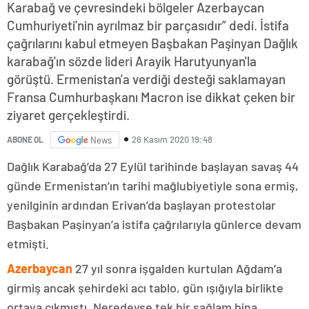
Karabağ ve çevresindeki bölgeler Azerbaycan
Cumhuriyeti'nin ayrılmaz bir parçasıdır” dedi. İstifa
çağrılarını kabul etmeyen Başbakan Paşinyan Dağlık
karabağ'ın sözde lideri Arayik Harutyunyan'la
görüştü. Ermenistan'a verdiği desteği saklamayan
Fransa Cumhurbaşkanı Macron ise dikkat çeken bir
ziyaret gerçekleştirdi.
26 Kasım 2020 19:48
ABONE OL
News
Dağlık Karabağ’da 27 Eylül tarihinde başlayan savaş 44
günde Ermenistan’ın tarihi mağlubiyetiyle sona ermiş,
yenilginin ardından Erivan’da başlayan protestolar
Başbakan Paşinyan’a istifa çağrılarıyla günlerce devam
etmişti.
Azerbaycan
27 yıl sonra işgalden kurtulan Ağdam’a
girmiş ancak şehirdeki acı tablo, gün ışığıyla birlikte
ortaya çıkmıştı. Neredeyse tek bir sağlam bina