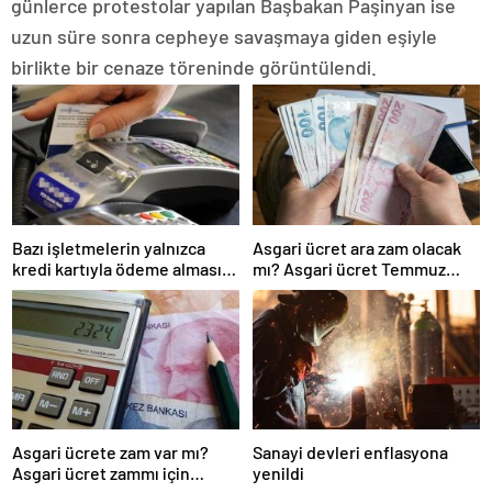
günlerce protestolar yapılan Başbakan Paşinyan ise
uzun süre sonra cepheye savaşmaya giden eşiyle
birlikte bir cenaze töreninde görüntülendi.
Bazı işletmelerin yalnızca
Asgari ücret ara zam olacak
kredi kartıyla ödeme alması
mı? Asgari ücret Temmuz
eleştirildi
zammı için kapıyı kapattı
Asgari ücrete zam var mı?
Sanayi devleri enflasyona
Asgari ücret zammı için
yenildi