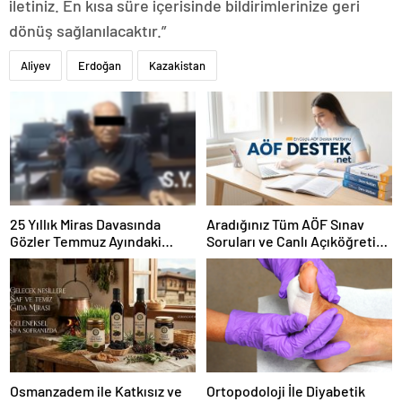
iletiniz. En kısa süre içerisinde bildirimlerinize geri
dönüş sağlanılacaktır.”
Aliyev
Erdoğan
Kazakistan
25 Yıllık Miras Davasında
Aradığınız Tüm AÖF Sınav
Gözler Temmuz Ayındaki
Soruları ve Canlı Açıköğretim
Karar Duruşmasına Çevrildi
Forumu Burada
Osmanzadem ile Katkısız ve
Ortopodoloji İle Diyabetik