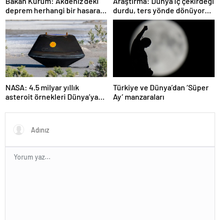
Bakan Kurum: Akdeniz’deki
Araştırma: Dünya iç çekirdeği
deprem herhangi bir hasara
durdu, ters yönde dönüyor
neden olmadı
olabilir
NASA: 4.5 milyar yıllık
Türkiye ve Dünya’dan ‘Süper
asteroit örnekleri Dünya’ya
Ay’ manzaraları
getirildi; yaşamın
başlangıcına ışık tutabilir