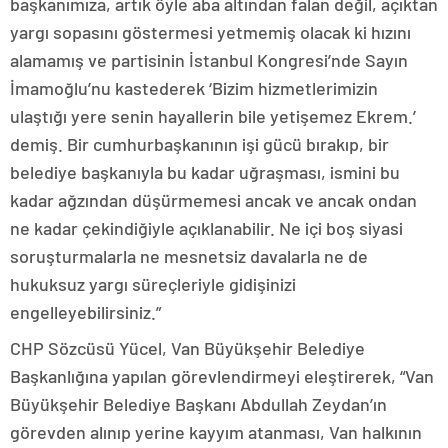
başkanımıza, artık öyle aba altından falan değil, açıktan
yargı sopasını göstermesi yetmemiş olacak ki hızını
alamamış ve partisinin İstanbul Kongresi’nde Sayın
İmamoğlu’nu kastederek ‘Bizim hizmetlerimizin
ulaştığı yere senin hayallerin bile yetişemez Ekrem.’
demiş. Bir cumhurbaşkanının işi gücü bırakıp, bir
belediye başkanıyla bu kadar uğraşması, ismini bu
kadar ağzından düşürmemesi ancak ve ancak ondan
ne kadar çekindiğiyle açıklanabilir. Ne içi boş siyasi
soruşturmalarla ne mesnetsiz davalarla ne de
hukuksuz yargı süreçleriyle gidişinizi
engelleyebilirsiniz.”
CHP Sözcüsü Yücel, Van Büyükşehir Belediye
Başkanlığına yapılan görevlendirmeyi eleştirerek, “Van
Büyükşehir Belediye Başkanı Abdullah Zeydan’ın
görevden alınıp yerine kayyım atanması, Van halkının