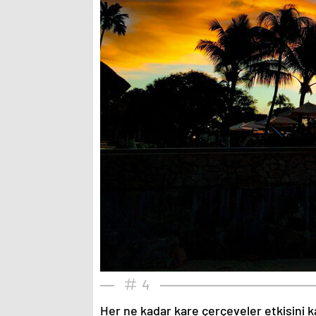
4
Her ne kadar kare çerçeveler etkisini k