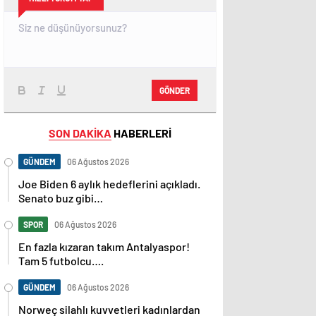
GÖNDER
SON DAKİKA
HABERLERİ
GÜNDEM
06 Ağustos 2026
Joe Biden 6 aylık hedeflerini açıkladı.
Senato buz gibi…
SPOR
06 Ağustos 2026
En fazla kızaran takım Antalyaspor!
Tam 5 futbolcu….
GÜNDEM
06 Ağustos 2026
Norweç silahlı kuvvetleri kadınlardan