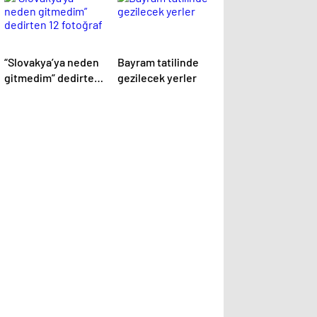
“Slovakya’ya neden
Bayram tatilinde
gitmedim” dedirten
gezilecek yerler
12 fotoğraf