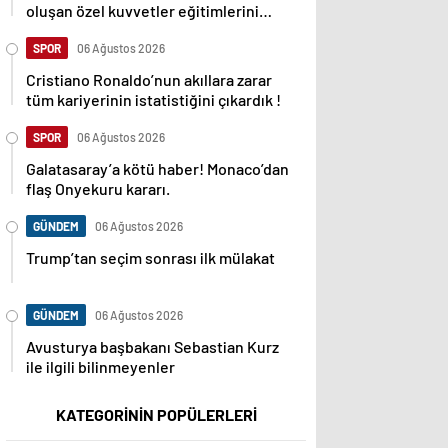
oluşan özel kuvvetler eğitimlerini
başlattı.
SPOR
06 Ağustos 2026
Cristiano Ronaldo’nun akıllara zarar
tüm kariyerinin istatistiğini çıkardık !
SPOR
06 Ağustos 2026
Galatasaray’a kötü haber! Monaco’dan
flaş Onyekuru kararı.
GÜNDEM
06 Ağustos 2026
Trump’tan seçim sonrası ilk mülakat
GÜNDEM
06 Ağustos 2026
Avusturya başbakanı Sebastian Kurz
ile ilgili bilinmeyenler
KATEGORİNİN POPÜLERLERİ