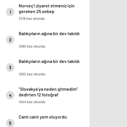
Norveç’i ziyaret etmeniz için
gereken 25 sebep
1
2118 kez okundu
Balıkçıların ağına bir dev takıldı
2
1090 kez okundu
Balıkçıların ağına bir dev takıldı
3
1052 kez okundu
“Slovakya’ya neden gitmedim”
dedirten 12 fotoğraf
4
1044 kez okundu
Canlı canlı yem oluyordu
5