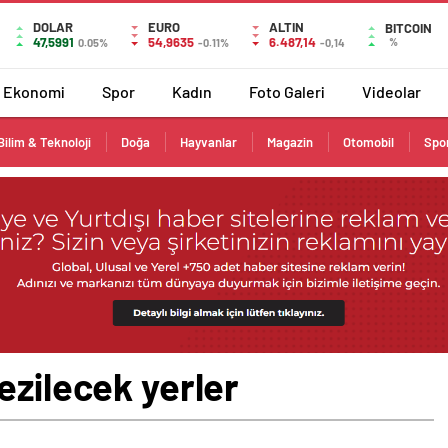
DOLAR
EURO
ALTIN
BITCOIN
47,5991
54,9635
6.487,14
%
0.05%
-0.11%
-0,14
Ekonomi
Spor
Kadın
Foto Galeri
Videolar
Bilim & Teknoloji
Doğa
Hayvanlar
Magazin
Otomobil
Spo
ezilecek yerler