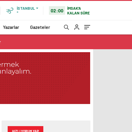
İMSAK'A
İSTANBUL
02:00
KALAN SÜRE
°
Yazarlar
Gazeteler
r
HIZLI YORUM YAP