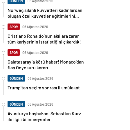
GÜNDEM
06 Ağustos 2026
Norweç silahlı kuvvetleri kadınlardan
oluşan özel kuvvetler eğitimlerini
başlattı.
SPOR
06 Ağustos 2026
Cristiano Ronaldo’nun akıllara zarar
tüm kariyerinin istatistiğini çıkardık !
SPOR
06 Ağustos 2026
Galatasaray’a kötü haber! Monaco’dan
flaş Onyekuru kararı.
GÜNDEM
06 Ağustos 2026
Trump’tan seçim sonrası ilk mülakat
GÜNDEM
06 Ağustos 2026
Avusturya başbakanı Sebastian Kurz
ile ilgili bilinmeyenler