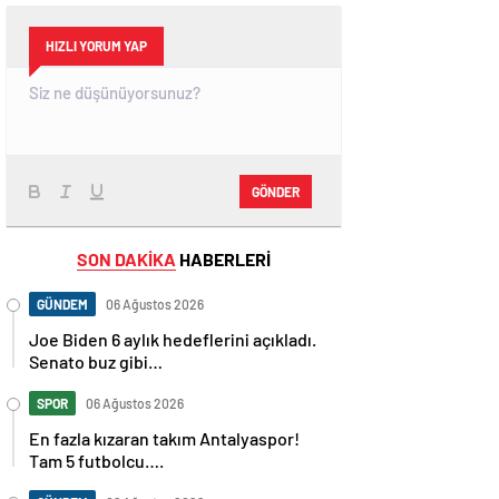
HIZLI YORUM YAP
GÖNDER
SON DAKİKA
HABERLERİ
GÜNDEM
06 Ağustos 2026
Joe Biden 6 aylık hedeflerini açıkladı.
Senato buz gibi…
SPOR
06 Ağustos 2026
En fazla kızaran takım Antalyaspor!
Tam 5 futbolcu….