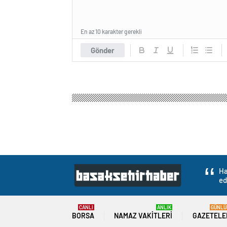
En az 10 karakter gerekli
Gönder
Ha
ed
CANLI
ANLIK
GÜNLÜ
BORSA
NAMAZ VAKITLERI
GAZETELE