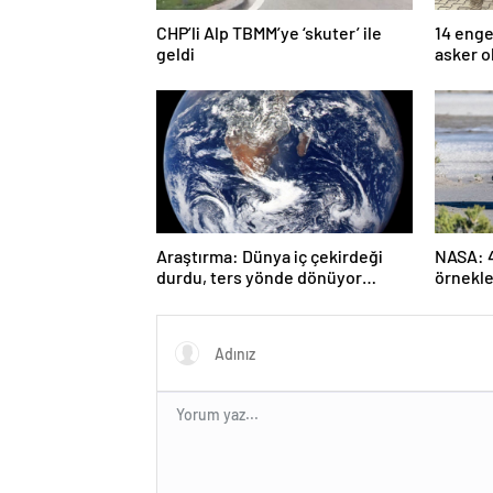
CHP’li Alp TBMM’ye ‘skuter’ ile
14 enge
geldi
asker o
Araştırma: Dünya iç çekirdeği
NASA: 4.
durdu, ters yönde dönüyor
örnekle
olabilir
yaşamın
tutabili