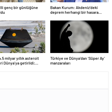
lli genç bir günlüğüne
Bakan Kurum: Akdeniz’deki
ldu
deprem herhangi bir hasara
neden olmadı
5 milyar yıllık asteroit
Türkiye ve Dünya’dan ‘Süper Ay’
ri Dünya’ya getirildi;
manzaraları
 başlangıcına ışık
r