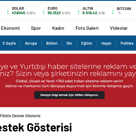
DOLAR
EURO
ALTIN
BITCOIN
47,6045
55,1523
6.519,42
%
0.05%
0.13%
0,36
Ekonomi
Spor
Kadın
Foto Galeri
Videolar
3.Sayfa
Avrupa
Bülten
Din
Eğitim
Hayat
Politika
 Filistin Destek Gösterisi
Destek Gösterisi