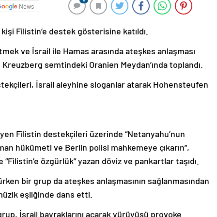
News
işi Filistin’e destek gösterisine katıldı.
o etmek ve İsrail ile Hamas arasında ateşkes anlaşması
şi Kreuzberg semtindeki Oranien Meydan’ında toplandı.
ekçileri, İsrail aleyhine sloganlar atarak Hohensteufen
eyen Filistin destekçileri üzerinde “Netanyahu’nun
man hükümeti ve Berlin polisi mahkemeye çıkarın”,
e “Filistin’e özgürlük” yazan döviz ve pankartlar taşıdı.
yürürken bir grup da ateşkes anlaşmasının sağlanmasından
üzik eşliğinde dans etti.
 grup, İsrail bayraklarını açarak yürüyüşü provoke