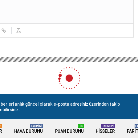
berleri anlık güncel olarak e-posta adresiniz üzerinden takip
ebilirsiniz.
K
TAHMİNİ
LİG
EKONOMİ
E
R
HAVA DURUMU
PUAN DURUMU
HISSELER
PARI