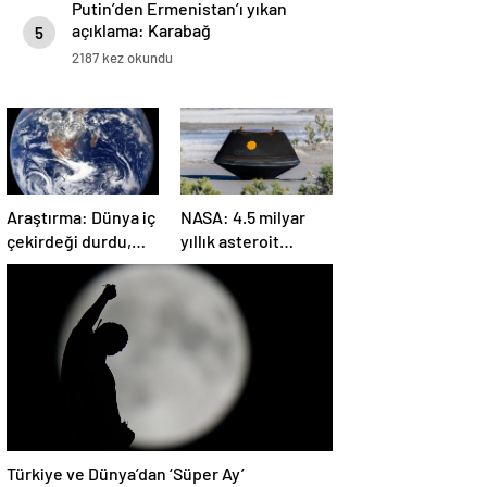
Putin’den Ermenistan’ı yıkan
açıklama: Karabağ
5
Azerbaycan’ın ayrılmaz bir
2187 kez okundu
parçasıdır!
Araştırma: Dünya iç
NASA: 4.5 milyar
çekirdeği durdu,
yıllık asteroit
ters yönde dönüyor
örnekleri Dünya’ya
olabilir
getirildi; yaşamın
başlangıcına ışık
tutabilir
Türkiye ve Dünya’dan ‘Süper Ay’