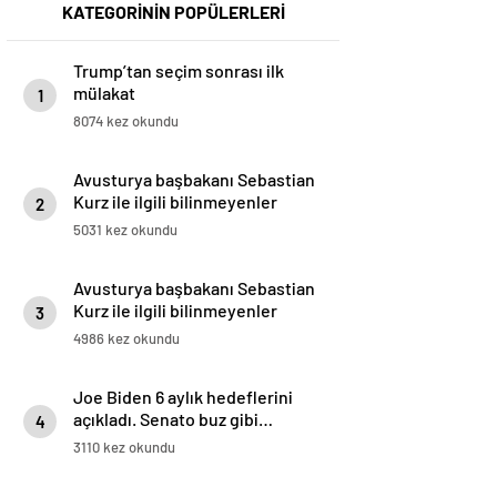
KATEGORİNİN POPÜLERLERİ
Trump’tan seçim sonrası ilk
mülakat
1
8074 kez okundu
Avusturya başbakanı Sebastian
Kurz ile ilgili bilinmeyenler
2
5031 kez okundu
Avusturya başbakanı Sebastian
Kurz ile ilgili bilinmeyenler
3
4986 kez okundu
Joe Biden 6 aylık hedeflerini
açıkladı. Senato buz gibi…
4
3110 kez okundu