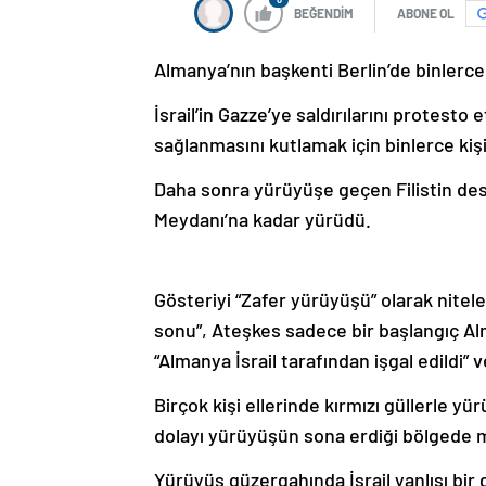
BEĞENDİM
ABONE OL
Almanya’nın başkenti Berlin’de binlerce k
İsrail’in Gazze’ye saldırılarını protest
sağlanmasını kutlamak için binlerce ki
Daha sonra yürüyüşe geçen Filistin dest
Meydanı’na kadar yürüdü.
Gösteriyi “Zafer yürüyüşü” olarak nitel
sonu”, Ateşkes sadece bir başlangıç Al
“Almanya İsrail tarafından işgal edildi” v
Birçok kişi ellerinde kırmızı güllerle 
dolayı yürüyüşün sona erdiği bölgede m
Yürüyüş güzergahında İsrail yanlısı bir