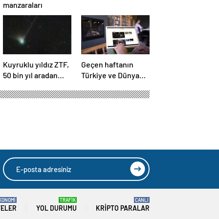
manzaraları
Kuyruklu yıldız ZTF,
Geçen haftanın
50 bin yıl aradan
Türkiye ve Dünya
sonra Dünya’ya ilk
gündemini takip
kez çok yaklaşacak
ettiniz mi?
KONOMİ
TRAFİK
CANLI
TELER
YOL DURUMU
KRIPTO PARALAR