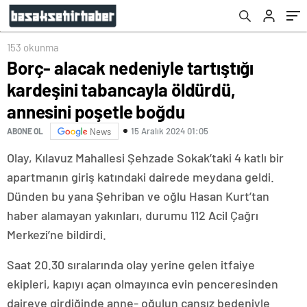
153 okunma
Borç- alacak nedeniyle tartıştığı
kardeşini tabancayla öldürdü,
annesini poşetle boğdu
15 Aralık 2024 01:05
ABONE OL
News
Olay, Kılavuz Mahallesi Şehzade Sokak’taki 4 katlı bir
apartmanın giriş katındaki dairede meydana geldi.
Dünden bu yana Şehriban ve oğlu Hasan Kurt’tan
haber alamayan yakınları, durumu 112 Acil Çağrı
Merkezi’ne bildirdi.
Saat 20.30 sıralarında olay yerine gelen itfaiye
ekipleri, kapıyı açan olmayınca evin penceresinden
daireye girdiğinde anne- oğulun cansız bedeniyle