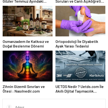
Gözler Temmuz Ayındaki
Soruları ve Canlı Açıköğretim
Karar Duruşmasına Çevrildi
Forumu Burada
Osmanzadem ile Katkısız ve
Ortopodoloji İle Diyabetik
Doğal Beslenme Dönemi
Ayak Yarası Tedavisi
Zihnin Gizemli Sınırları ve
UETDS Nedir ? Uetds.com İle
Ötesi : Nasılnedir.com
Akıllı Dijital Taşımacılık
Yazılımı