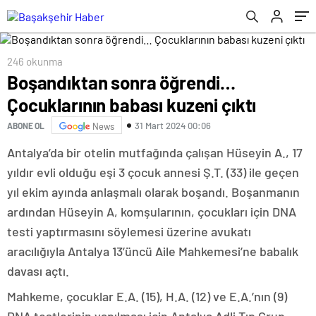
246 okunma
Boşandıktan sonra öğrendi…
Çocuklarının babası kuzeni çıktı
31 Mart 2024 00:06
ABONE OL
News
Antalya’da bir otelin mutfağında çalışan Hüseyin A., 17
yıldır evli olduğu eşi 3 çocuk annesi Ş.T. (33) ile geçen
yıl ekim ayında anlaşmalı olarak boşandı. Boşanmanın
ardından Hüseyin A, komşularının, çocukları için DNA
testi yaptırmasını söylemesi üzerine avukatı
aracılığıyla Antalya 13’üncü Aile Mahkemesi’ne babalık
davası açtı.
Mahkeme, çocuklar E.A. (15), H.A. (12) ve E.A.’nın (9)