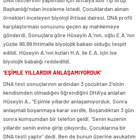
DNA testlerinin yapılması için Antalya Adli Tıp Grup
Başkanlığı’ndan inceleme istedi. Çocuklardan alınan
örnekleri inceleyen biyoloji ihtisas dairesi, DNA profil
karşılaştırması sonucunu geçen ay mahkemeye
gönderdi. Sonuçlara göre Hüseyin A.’nın, oğlu E.A.’nın
yüzde 99,99 ihtimalle biyolojik babası olduğu tespit
edildi. Hüseyin A.’nın kızları H.A. ile E.A. için ise
biyolojik babalığı reddedildi.
‘EŞİMLE YILLARDIR ANLAŞAMIYORDUK’
DNA test sonuçlarının ardından 3 çocuktan 2’sinin
kendisinden olmadığını öğrendiğini DHA’ya anlatan
Hüseyin A., “Eşimle yıllardır anlaşamıyorduk. Sonra
anlaşmalı boşanmaya karar verdik. Boşandıktan 3 gün
sonra komşumdan bir telefon geldi. ‘Senin kuzenin
yıllardır senin evine girip çıkıyordu. Çocuklarına bir
DNA testi yaptır’ dedi. Ben de bunun üzerine avukatım