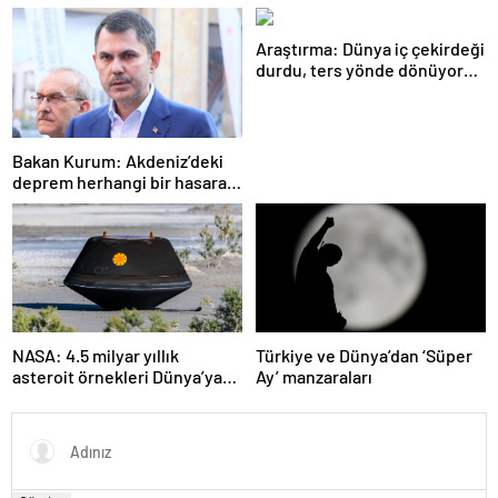
Araştırma: Dünya iç çekirdeği
durdu, ters yönde dönüyor
olabilir
Bakan Kurum: Akdeniz’deki
deprem herhangi bir hasara
neden olmadı
NASA: 4.5 milyar yıllık
Türkiye ve Dünya’dan ‘Süper
asteroit örnekleri Dünya’ya
Ay’ manzaraları
getirildi; yaşamın
başlangıcına ışık tutabilir