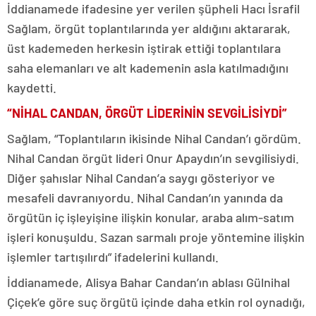
İddianamede ifadesine yer verilen şüpheli Hacı İsrafil
Sağlam, örgüt toplantılarında yer aldığını aktararak,
üst kademeden herkesin iştirak ettiği toplantılara
saha elemanları ve alt kademenin asla katılmadığını
kaydetti.
“NİHAL CANDAN, ÖRGÜT LİDERİNİN SEVGİLİSİYDİ”
Sağlam, “Toplantıların ikisinde Nihal Candan’ı gördüm.
Nihal Candan örgüt lideri Onur Apaydın’ın sevgilisiydi.
Diğer şahıslar Nihal Candan’a saygı gösteriyor ve
mesafeli davranıyordu. Nihal Candan’ın yanında da
örgütün iç işleyişine ilişkin konular, araba alım-satım
işleri konuşuldu. Sazan sarmalı proje yöntemine ilişkin
işlemler tartışılırdı” ifadelerini kullandı.
İddianamede, Alisya Bahar Candan’ın ablası Gülnihal
Çiçek’e göre suç örgütü içinde daha etkin rol oynadığı,