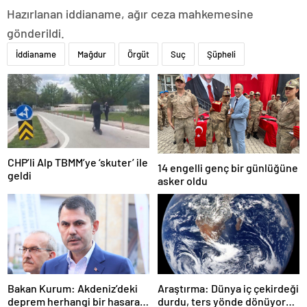
Hazırlanan iddianame, ağır ceza mahkemesine
gönderildi.
İddianame
Mağdur
Örgüt
Suç
Şüpheli
CHP’li Alp TBMM’ye ‘skuter’ ile
14 engelli genç bir günlüğüne
geldi
asker oldu
Bakan Kurum: Akdeniz’deki
Araştırma: Dünya iç çekirdeği
deprem herhangi bir hasara
durdu, ters yönde dönüyor