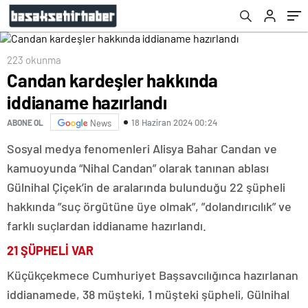
223 okunma
Candan kardeşler hakkında
iddianame hazırlandı
18 Haziran 2024 00:24
ABONE OL
News
Sosyal medya fenomenleri Alisya Bahar Candan ve
kamuoyunda “Nihal Candan” olarak tanınan ablası
Gülnihal Çiçek’in de aralarında bulunduğu 22 şüpheli
hakkında ”suç örgütüne üye olmak”, ”dolandırıcılık” ve
farklı suçlardan iddianame hazırlandı.
21 ŞÜPHELİ VAR
Küçükçekmece Cumhuriyet Başsavcılığınca hazırlanan
iddianamede, 38 müşteki, 1 müşteki şüpheli, Gülnihal