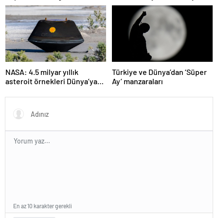
neden olmadı
olabilir
NASA: 4.5 milyar yıllık
Türkiye ve Dünya’dan ‘Süper
asteroit örnekleri Dünya’ya
Ay’ manzaraları
getirildi; yaşamın
başlangıcına ışık tutabilir
En az 10 karakter gerekli