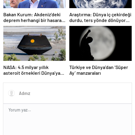
Bakan Kurum: Akdeniz’deki
Araştırma: Dünya iç çekirdeği
deprem herhangi bir hasara
durdu, ters yönde dönüyor
neden olmadı
olabilir
NASA: 4.5 milyar yıllık
Türkiye ve Dünya’dan ‘Süper
asteroit örnekleri Dünya’ya
Ay’ manzaraları
getirildi; yaşamın
başlangıcına ışık tutabilir