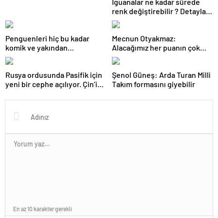
İguanalar ne kadar sürede
renk değiştirebilir ? Detaylar
burada…
Penguenleri hiç bu kadar
Mecnun Otyakmaz:
komik ve yakından
Alacağımız her puanın çok
görmemiştiniz
önemi var
Rusya ordusunda Pasifik için
Şenol Güneş: Arda Turan Milli
yeni bir cephe açılıyor. Çin’in
Takım formasını giyebilir
ilk tepkisi!
En az 10 karakter gerekli