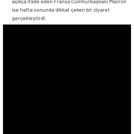
açıkça ifade eden Fransa Cumhurbaşkanı Macron
ise hafta sonunda dikkat çeken bir ziyaret
gerçekleştirdi.