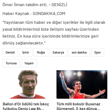
Ömer İlman takdim etti. – DENİZLİ
Haber Kaynak : SONDAKIKA.COM
“Yayınlanan tüm haber ve diğer içerikler ile ilgili olarak
yasal bildirimlerinizi bize iletişim sayfası üzerinden
iletiniz. En kısa süre içerisinde bildirimlerinize geri
dönüş sağlanılacaktır.”
Denizli
İzmir
Muğla
Sakarya
son dakika
Spor
Turnuva
Yaşam
Ballon d’Or ödüllü tek İskoç
Türk milli boksör Busenaz
futbolcu Denis Law 84
Sürmeneli, 3. kez dünya