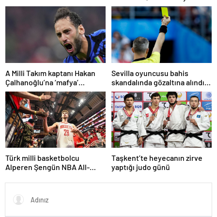
yaşında öldü
şampiyonu oldu
A Milli Takım kaptanı Hakan
Sevilla oyuncusu bahis
Çalhanoğlu’na ‘mafya’
skandalında gözaltına alındı:
soruşturmasında ceza
Son dakikalarda sarı kart
görmüş
Türk milli basketbolcu
Taşkent’te heyecanın zirve
Alperen Şengün NBA All-
yaptığı judo günü
Star’a seçildi