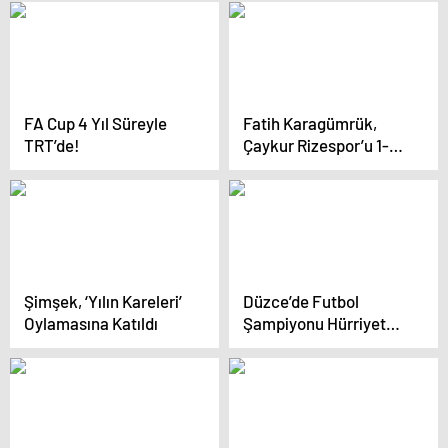
Cenkçiler Oldu
FA Cup 4 Yıl Süreyle
Fatih Karagümrük,
TRT’de!
Çaykur Rizespor’u 1-0
Mağlup Etti
Şimşek, ‘Yılın Kareleri’
Düzce’de Futbol
Oylamasına Katıldı
Şampiyonu Hürriyet
Ortaokulu