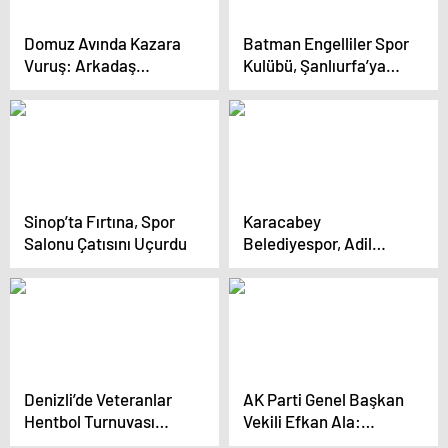
Domuz Avında Kazara
Batman Engelliler Spor
Vuruş: Arkadaş
Kulübü, Şanlıurfa’ya
Hayatını Kaybetti
Mağlup Oldu
Sinop’ta Fırtına, Spor
Karacabey
Salonu Çatısını Uçurdu
Belediyespor, Adil
Cenkçiler’i Sportif
Direktör Olarak Atadı
Denizli’de Veteranlar
AK Parti Genel Başkan
Hentbol Turnuvası
Vekili Efkan Ala:
Tamamlandı
Muhalefet Sürekli