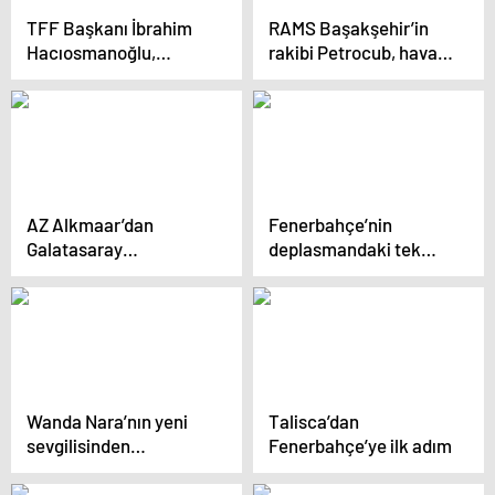
TFF Başkanı İbrahim
RAMS Başakşehir’in
Hacıosmanoğlu,
rakibi Petrocub, hava
Beşiktaş-Maccabi Tel
muhalefeti nedeniyle
Aviv maçını
İstanbul’a gecikmeli
Macaristan’da
gelecek
izleyecek
AZ Alkmaar’dan
Fenerbahçe’nin
Galatasaray
deplasmandaki tek
taraftarlarına yasak
rakibi PSG
Wanda Nara’nın yeni
Talisca’dan
sevgilisinden
Fenerbahçe’ye ilk adım
Galatasaray’a
saygısızlık