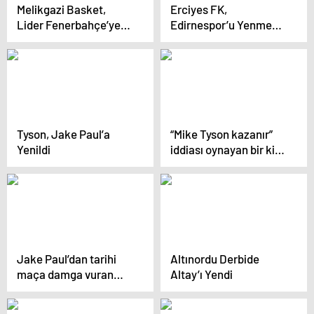
Melikgazi Basket,
Erciyes FK,
Lider Fenerbahçe’ye
Edirnespor’u Yenmek
Yenildi
İstiyor
Tyson, Jake Paul’a
“Mike Tyson kazanır”
Yenildi
iddiası oynayan bir kişi
maç sonunda çıldırdı
Jake Paul’dan tarihi
Altınordu Derbide
maça damga vuran
Altay’ı Yendi
hareket