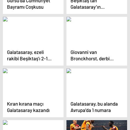
Gürsu’da Cumhuriyet
Beşiktaş’tan
Bayramı Coşkusu
Galatasaray’ın
“Tahterevalli”
göndermesine bomba
yanıt
Galatasaray, ezeli
Giovanni van
rakibi Beşiktaş’ı 2-1
Bronckhorst, derbi
yendi
sonrasında
konuşurken kendisini
zor tuttu
Kıran kırana maçı
Galatasaray, bu alanda
Galatasaray kazandı
Avrupa’da 1 numara