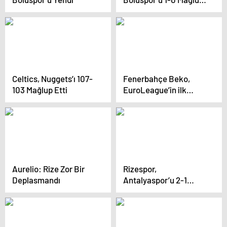
Etti
Celtics, Nuggets’ı 107-
Fenerbahçe Beko,
103 Mağlup Etti
EuroLeague’in ilk
haftasında ağırladığı
Olympiakos’u 82-71
yendi
Aurelio: Rize Zor Bir
Rizespor,
Deplasmandı
Antalyaspor’u 2-1
Yendi