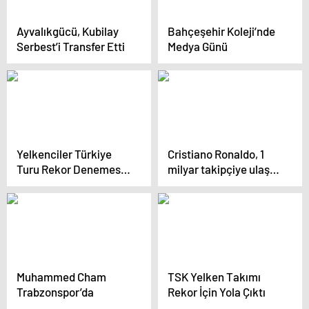
Ayvalıkgücü, Kubilay
Bahçeşehir Koleji’nde
Serbest’i Transfer Etti
Medya Günü
Yelkenciler Türkiye
Cristiano Ronaldo, 1
Turu Rekor Denemesi
milyar takipçiye ulaşan
İçin Yola Çıktı
ilk insan oldu
Muhammed Cham
TSK Yelken Takımı
Trabzonspor’da
Rekor İçin Yola Çıktı