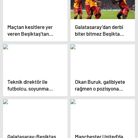
Maçtan kesitlere yer
Galatasaray’dan derbi
veren Beşiktaş’tan
biter bitmez Beşiktaş’a
derbi sırasında olay
olay gönderme
paylaşım
Teknik direktör ile
Okan Buruk, galibiyete
futbolcu, soyunma
rağmen o pozisyona
odasında yumruk
isyan etti
yumruğa kavga etti
Galatasaray-Beşiktaş
Manchester United’da