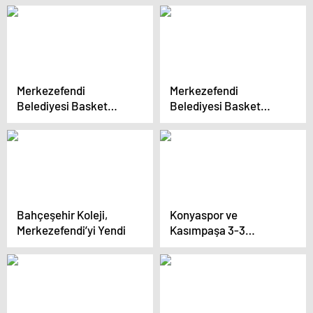
Kırmızı Kart Gösterdi
Merkezefendi
Merkezefendi
Belediyesi Basket
Belediyesi Basket
Bahçeşehir Koleji’ne
Bahçeşehir Koleji’ne
Yenildi
Yenildi
Bahçeşehir Koleji,
Konyaspor ve
Merkezefendi’yi Yendi
Kasımpaşa 3-3
Beraberlik