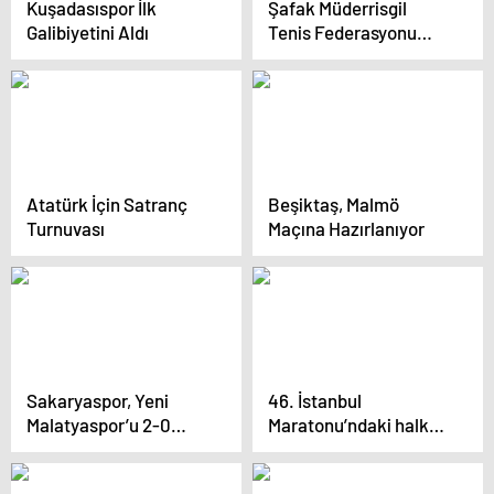
Kuşadasıspor İlk
Şafak Müderrisgil
Galibiyetini Aldı
Tenis Federasyonu
Başkanı Oldu
Atatürk İçin Satranç
Beşiktaş, Malmö
Turnuvası
Maçına Hazırlanıyor
Sakaryaspor, Yeni
46. İstanbul
Malatyaspor’u 2-0
Maratonu’ndaki halk
Geçti
koşusunda Filistin’e
destek