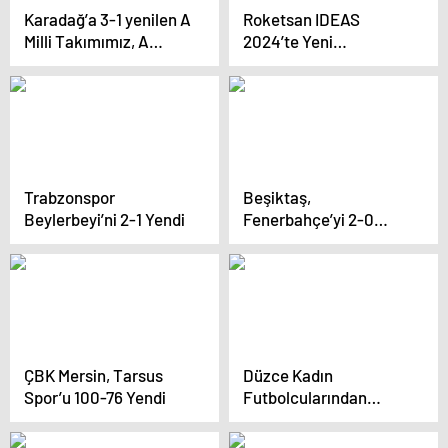
Karadağ’a 3-1 yenilen A
Roketsan IDEAS
Milli Takımımız, A
2024’te Yeni
Ligi’ne yükselme
Sistemlerini Sergiliyor
şansını play-offa
bıraktı
Trabzonspor
Beşiktaş,
Beylerbeyi’ni 2-1 Yendi
Fenerbahçe’yi 2-0
Mağlup Ederek 6.
Galibiyetini Aldı
ÇBK Mersin, Tarsus
Düzce Kadın
Spor’u 100-76 Yendi
Futbolcularından
İnsani Çağrı