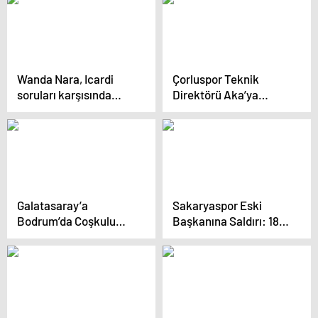
Wanda Nara, Icardi
Çorluspor Teknik
soruları karşısında
Direktörü Aka’ya
gözyaşlarına boğuldu
Saldırı
Galatasaray’a
Sakaryaspor Eski
Bodrum’da Coşkulu
Başkanına Saldırı: 18
Karşılama
Yıl Hapis Talebi