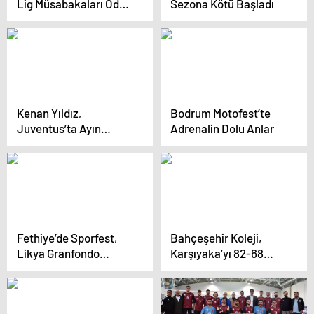
Lig Müsabakaları Ödül
Sezona Kötü Başladı
Töreni Gerçekleştirildi
Kenan Yıldız,
Bodrum Motofest’te
Juventus’ta Ayın
Adrenalin Dolu Anlar
Oyuncusu Seçildi
Fethiye’de Sporfest,
Bahçeşehir Koleji,
Likya Granfondo
Karşıyaka’yı 82-68
yarışıyla başladı
Yendi