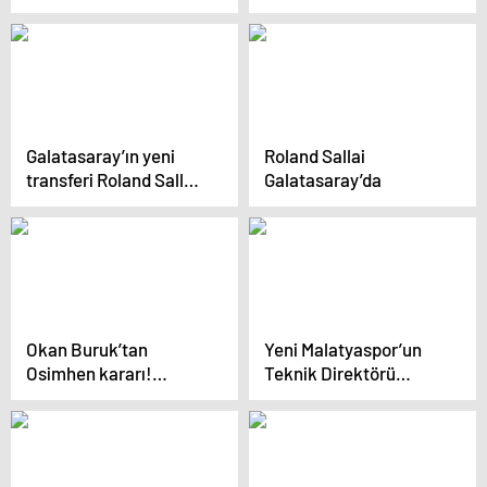
Sporcu Koştu
Galatasaray’ın yeni
Roland Sallai
transferi Roland Sallai,
Galatasaray’da
sahaya çıkmadan
tarihe geçti
Okan Buruk’tan
Yeni Malatyaspor’un
Osimhen kararı!
Teknik Direktörü
Galatasaray-Çaykur
Üzgün
Rizespor maçının ilk
11’leri belli oldu