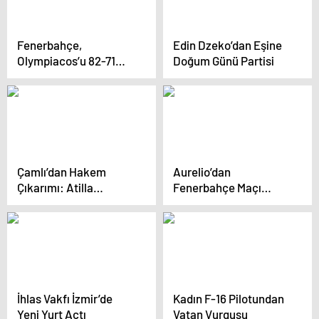
Fenerbahçe,
Edin Dzeko’dan Eşine
Olympiacos’u 82-71
Doğum Günü Partisi
Yendi
Çamlı’dan Hakem
Aurelio’dan
Çıkarımı: Atilla
Fenerbahçe Maçı
Karaoğlan Yeniden
Değerlendirmesi
Görev Almasın!
İhlas Vakfı İzmir’de
Kadın F-16 Pilotundan
Yeni Yurt Açtı
Vatan Vurgusu