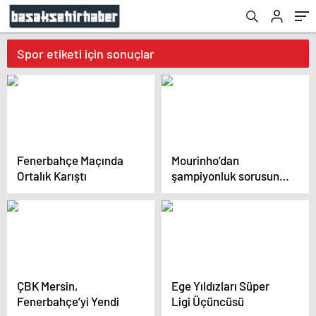
Spor etiketi için sonuçlar
Fenerbahçe Maçında
Mourinho’dan
Ortalık Karıştı
şampiyonluk sorusuna
yanıt: Şansımız devam
ediyor
ÇBK Mersin,
Ege Yıldızları Süper
Fenerbahçe’yi Yendi
Ligi Üçüncüsü