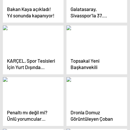
Bakan Kaya açıkladı!
Galatasaray,
Yıl sonunda kapanıyor!
Sivasspor’la 37.
Randevuda
KARÇEL, Spor Tesisleri
Topsakal Yeni
İçin Yurt Dışında
Başkanvekili
Hizmet Veriyor
Penaltı mı değil mi?
Dronla Domuz
Ünlü yorumcular
Görüntüleyen Çoban
Osimhen’in