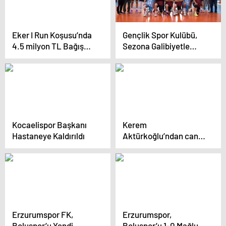
Eker I Run Koşusu’nda
Gençlik Spor Kulübü,
4.5 milyon TL Bağış
Sezona Galibiyetle
Toplandı
Başladı
Kocaelispor Başkanı
Kerem
Hastaneye Kaldırıldı
Aktürkoğlu’ndan canlı
yayında
Fenerbahçelileri
kızdıracak sözler
Erzurumspor FK,
Erzurumspor,
Boluspor’u Yendi
Boluspor’u 1-0 Mağlup