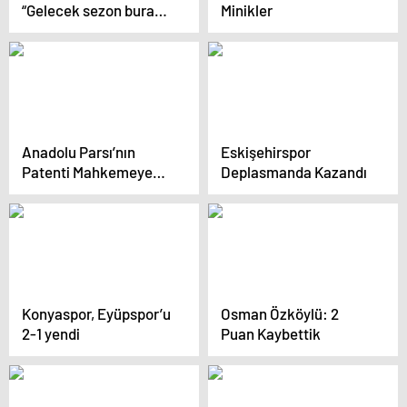
“Gelecek sezon burada
Minikler
mısın?” sorusuna
beklenmedik cevap
Anadolu Parsı’nın
Eskişehirspor
Patenti Mahkemeye
Deplasmanda Kazandı
Taşındı
Konyaspor, Eyüpspor’u
Osman Özköylü: 2
2-1 yendi
Puan Kaybettik