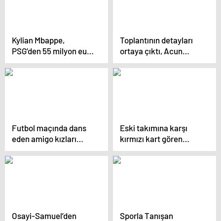
Kylian Mbappe,
Toplantının detayları
PSG’den 55 milyon euro
ortaya çıktı, Acun
tazminat kazandı
Ilıcalı Mourinho’yu fena
haşlamış
Futbol maçında dans
Eski takımına karşı
eden amigo kızları
kırmızı kart gören
yakından çeken
Mourinho İngiliz
kameraman tepki
gazetelerine manşet
topladı
oldu
Osayi-Samuel’den
Sporla Tanışan