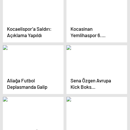
Kocaelispor’a Saldırı:
Kocasinan
Açıklama Yapıldı
Yemlihaspor 6.
Maçında Zafer Elde Etti
Aliağa Futbol
Sena Özgen Avrupa
Deplasmanda Galip
Kick Boks
Şampiyonası’nda
Gümüş Madalya
Kazandı