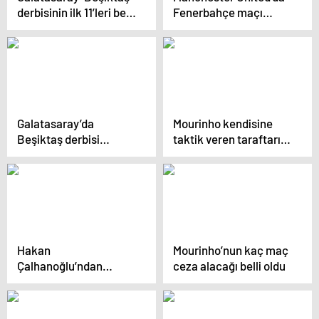
derbisinin ilk 11’leri belli
Fenerbahçe maçı
oldu
sonrası beklenmedik
ayrılık
Galatasaray’da
Mourinho kendisine
Beşiktaş derbisi
taktik veren taraftarı
öncesinde büyük bir
yerin dibine soktu
sorun patlak verdi
Hakan
Mourinho’nun kaç maç
Çalhanoğlu’ndan
ceza alacağı belli oldu
Inter’e kötü haber