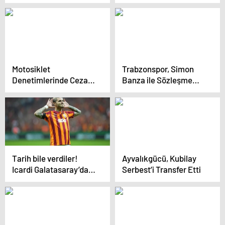
Motosiklet
Trabzonspor, Simon
Denetimlerinde Ceza
Banza ile Sözleşme
Yağdı
İmzaladı
Tarih bile verdiler!
Ayvalıkgücü, Kubilay
Icardi Galatasaray’dan
Serbest’i Transfer Etti
ayrılıyor