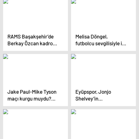
pozisyonunda aynı
fikirde birleşti
RAMS Başakşehir’de
Melisa Döngel,
Berkay Özcan kadro
futbolcu sevgilisiyle ilk
dışı bırakıldı
kez görüntülendi
Jake Paul-Mike Tyson
Eyüpspor, Jonjo
maçı kurgu muydu?
Shelvey’in
İddialara son noktayı
sözleşmesini
koydular
feshedecek