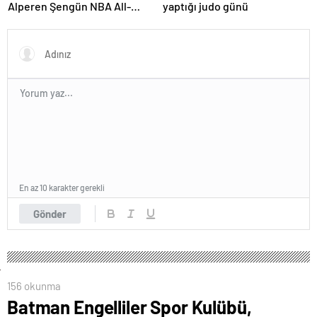
Alperen Şengün NBA All-
yaptığı judo günü
Star’a seçildi
En az 10 karakter gerekli
Gönder
156 okunma
Batman Engelliler Spor Kulübü,