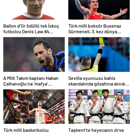
Ballon d’Or ödüllü tek İskoç
Türk milli boksör Busenaz
futbolcu Denis Law 84
Sürmeneli, 3. kez dünya
yaşında öldü
şampiyonu oldu
A Milli Takım kaptanı Hakan
Sevilla oyuncusu bahis
Çalhanoğlu’na ‘mafya’
skandalında gözaltına alındı:
soruşturmasında ceza
Son dakikalarda sarı kart
görmüş
Türk milli basketbolcu
Taşkent’te heyecanın zirve