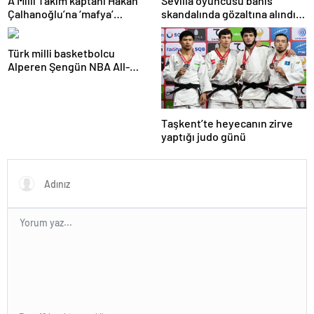
A Milli Takım kaptanı Hakan
Sevilla oyuncusu bahis
Çalhanoğlu’na ‘mafya’
skandalında gözaltına alındı:
soruşturmasında ceza
Son dakikalarda sarı kart
görmüş
Türk milli basketbolcu
Alperen Şengün NBA All-
Star’a seçildi
Taşkent’te heyecanın zirve
yaptığı judo günü