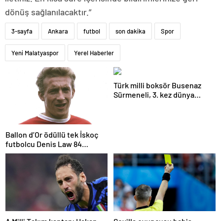
dönüş sağlanılacaktır.”
3-sayfa
Ankara
futbol
son dakika
Spor
Yeni Malatyaspor
Yerel Haberler
Türk milli boksör Busenaz
Sürmeneli, 3. kez dünya
şampiyonu oldu
Ballon d’Or ödüllü tek İskoç
futbolcu Denis Law 84
yaşında öldü