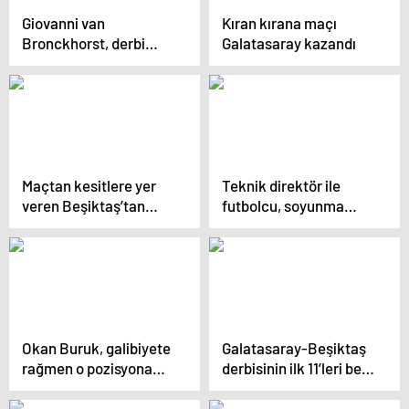
Giovanni van
Kıran kırana maçı
Bronckhorst, derbi
Galatasaray kazandı
sonrasında
konuşurken kendisini
zor tuttu
Maçtan kesitlere yer
Teknik direktör ile
veren Beşiktaş’tan
futbolcu, soyunma
derbi sırasında olay
odasında yumruk
paylaşım
yumruğa kavga etti
Okan Buruk, galibiyete
Galatasaray-Beşiktaş
rağmen o pozisyona
derbisinin ilk 11’leri belli
isyan etti
oldu