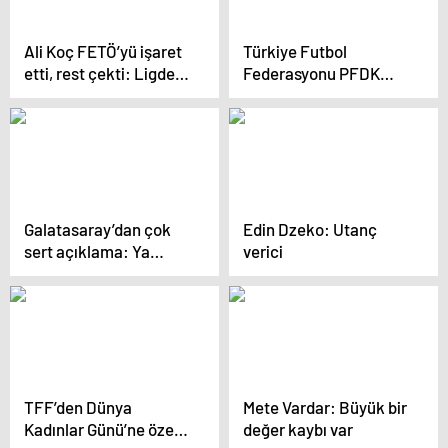
Ali Koç FETÖ’yü işaret
Türkiye Futbol
etti, rest çekti: Ligden
Federasyonu PFDK
çekilirsek başkanlığı
sevklerini açıkladı
bırakmıyorum
Galatasaray’dan çok
Edin Dzeko: Utanç
sert açıklama: Ya
verici
hesap verin, ya da
bırakın!
TFF’den Dünya
Mete Vardar: Büyük bir
Kadınlar Günü’ne özel:
değer kaybı var