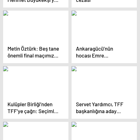
destek açıklaması
Metin Öztürk: Beş tane
Ankaragücü’nün
önemli final maçımız
hocası Emre
var
Belözoğlu: Türk
futbolunun selası
okunmak üzere
Kulüpler Birliği’nden
Servet Yardımcı, TFF
TFF’ye çağrı: Seçimler
başkanlığına aday
haziranın ilk haftası
olduğunu açıkladı
yapılmalı