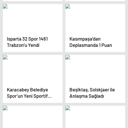
Cenkçiler’i Sportif
Beraberlik
Direktör Olarak Atadı
Isparta 32 Spor 1461
Kasımpaşa’dan
Trabzon’u Yendi
Deplasmanda 1 Puan
Karacabey Belediye
Beşiktaş, Solskjaer ile
Spor’un Yeni Sportif
Anlaşma Sağladı
Direktörü Adil
Cenkçiler Oldu