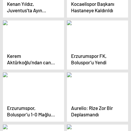
Kenan Yıldız,
Kocaelispor Başkanı
Juventus’ta Ayın
Hastaneye Kaldırıldı
Oyuncusu Seçildi
Kerem
Erzurumspor FK,
Aktürkoğlu’ndan canlı
Boluspor’u Yendi
yayında
Fenerbahçelileri
kızdıracak sözler
Erzurumspor,
Aurelio: Rize Zor Bir
Boluspor’u 1-0 Mağlup
Deplasmandı
Etti