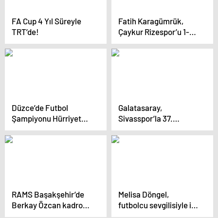
FA Cup 4 Yıl Süreyle
Fatih Karagümrük,
TRT’de!
Çaykur Rizespor’u 1-0
Mağlup Etti
Düzce’de Futbol
Galatasaray,
Şampiyonu Hürriyet
Sivasspor’la 37.
Ortaokulu
Randevuda
RAMS Başakşehir’de
Melisa Döngel,
Berkay Özcan kadro
futbolcu sevgilisiyle ilk
dışı bırakıldı
kez görüntülendi