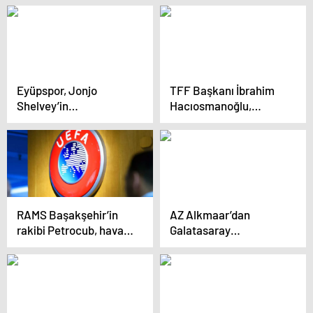
Eyüpspor, Jonjo
TFF Başkanı İbrahim
Shelvey’in
Hacıosmanoğlu,
sözleşmesini
Beşiktaş-Maccabi Tel
feshedecek
Aviv maçını
Macaristan’da
izleyecek
RAMS Başakşehir’in
AZ Alkmaar’dan
rakibi Petrocub, hava
Galatasaray
muhalefeti nedeniyle
taraftarlarına yasak
İstanbul’a gecikmeli
gelecek