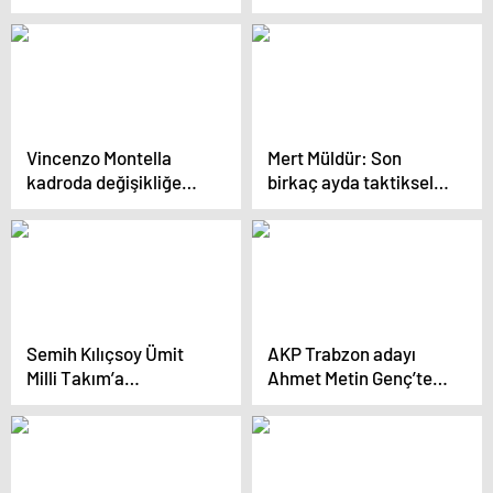
vermeyeceğim çünkü
sanatı icra ediyorum
provokasyon
Vincenzo Montella
Mert Müldür: Son
kadroda değişikliğe
birkaç ayda taktiksel
gidecek
olarak geliştik
Semih Kılıçsoy Ümit
AKP Trabzon adayı
Milli Takım’a
Ahmet Metin Genç’ten,
gönderildi: Beşiktaş
Ali Koç’a şok sözler
tepki gösterdi:
Mobbing