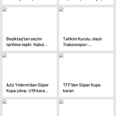
Beşiktaş’tan seçim
Tahkim Kurulu, olaylı
tarihine tepki: Kabul
Trabzonspor-
edilebilir değildir
Fenerbahçe maçı
kararlarını açıkladı
Aziz Yıldırım’dan Süper
TFF’den Süper Kupa
Kupa çıkışı: U19 kararı
kararı
korkakça bir çözümdür