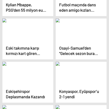
Kylian Mbappe,
Futbol maçında dans
PSG’den 55 milyon euro
eden amigo kızları
tazminat kazandı
yakından çeken
kameraman tepki
topladı
Eski takımına karşı
Osayi-Samuel’den
kırmızı kart gören
“Gelecek sezon burada
Mourinho İngiliz
mısın?” sorusuna
gazetelerine manşet
beklenmedik cevap
oldu
Eskişehirspor
Konyaspor, Eyüpspor’u
Deplasmanda Kazandı
2-1 yendi