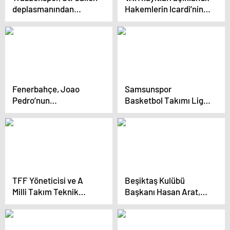
deplasmanından
Hakemlerin Icardi’nin
golsüz beraberlikle
iptal edilen golünde ne
döndü
konuştukları ortaya
çıktı
Fenerbahçe, Joao
Samsunspor
Pedro’nun
Basketbol Takımı Lige
sözleşmesini feshetti
Katılmama Kararı Aldı
TFF Yöneticisi ve A
Beşiktaş Kulübü
Milli Takım Teknik
Başkanı Hasan Arat,
Direktörü Beşiktaş’ı
TFF Başkanı
ziyaret etti
Hacıosmanoğlu’nu
ziyaret etti