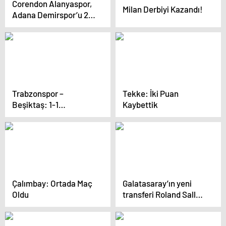
Corendon Alanyaspor,
Milan Derbiyi Kazandı!
Adana Demirspor’u 2-
0 Yendi
Trabzonspor –
Tekke: İki Puan
Beşiktaş: 1-1
Kaybettik
Beraberlik
Çalımbay: Ortada Maç
Galatasaray’ın yeni
Oldu
transferi Roland Sallai,
sahaya çıkmadan
tarihe geçti