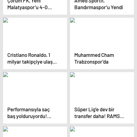
Çorum FK, Yeni
Amed Sportif,
Malatyaspor’u 4-0
Bandırmaspor’u Yendi
Yendi
Cristiano Ronaldo, 1
Muhammed Cham
milyar takipçiye ulaşan
Trabzonspor’da
ilk insan oldu
Performansıyla saç
Süper Lig’e dev bir
baş yolduruyordu!
transfer daha! RAMS
Rade Krunic,
Başakşehir Naby
bonservisiyle birlikte
Keita’yı kadrosuna
Fenerbahçe’den ayrıldı
katıyor