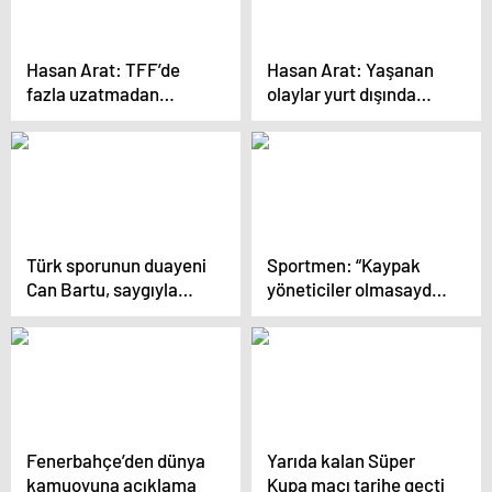
Hasan Arat: TFF’de
Hasan Arat: Yaşanan
fazla uzatmadan
olaylar yurt dışında
seçime gidilmeli
sıkıntılı görüntü verdi
Türk sporunun duayeni
Sportmen: “Kaypak
Can Bartu, saygıyla
yöneticiler olmasaydı,
anılıyor
şimdi TFF başkanıydı”
Fenerbahçe’den dünya
Yarıda kalan Süper
kamuoyuna açıklama
Kupa maçı tarihe geçti