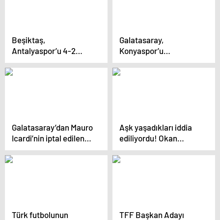
Beşiktaş,
Galatasaray,
Antalyaspor’u 4-2
Konyaspor’u
mağlup etti
deplasmanda 2-1 yendi
Galatasaray’dan Mauro
Aşk yaşadıkları iddia
Icardi’nin iptal edilen
ediliyordu! Okan
golüne olay tepki
Buruk, Hadise ile ilgili
soruyu yanıtsız bıraktı
Türk futbolunun
TFF Başkan Adayı