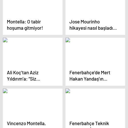
Montella: O tabir
Jose Mourinho
hoşuma gitmiyor!
hikayesi nasıl başladı?
Noel gecesi çalan o
telefon…
Ali Koç’tan Aziz
Fenerbahçe’de Mert
Yıldırım’a: “Siz
Hakan Yandaş’ın
çıldırdınız mı ya, akli
cezasında indirim
melekelerinizi mi
kaybettiniz?”
Vincenzo Montella,
Fenerbahçe Teknik