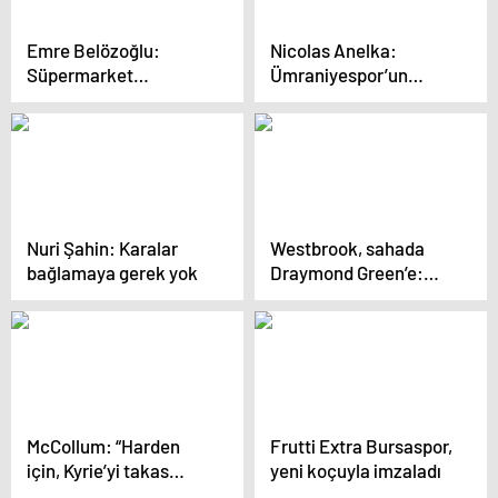
Emre Belözoğlu:
Nicolas Anelka:
Süpermarket
Ümraniyespor’un
çalışanına değil, banka
CEO’su olmak büyük bir
müdürüne güvendik
hedefti
Nuri Şahin: Karalar
Westbrook, sahada
bağlamaya gerek yok
Draymond Green’e:
“Daha şut
atamıyorsun!”
McCollum: “Harden
Frutti Extra Bursaspor,
için, Kyrie’yi takas
yeni koçuyla imzaladı
ederdim…”