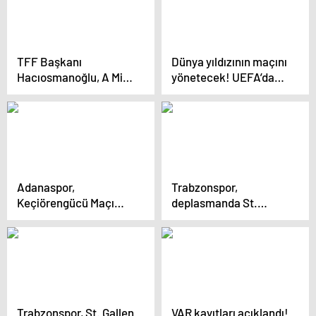
TFF Başkanı
Dünya yıldızının maçını
Hacıosmanoğlu, A Milli
yönetecek! UEFA’dan
Takım ile akşam
Halil Umut Meler’e
yemeği düzenledi
görev
Adanaspor,
Trabzonspor,
Keçiörengücü Maçı
deplasmanda St.
Hazırlıklarına Başladı
Gallen ile golsüz
berabere kaldı
Trabzonspor, St. Gallen
VAR kayıtları açıklandı!