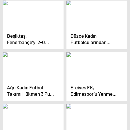
şansını play-offa
bıraktı
Beşiktaş,
Düzce Kadın
Fenerbahçe’yi 2-0
Futbolcularından
Mağlup Ederek 6.
İnsani Çağrı
Galibiyetini Aldı
Ağrı Kadın Futbol
Erciyes FK,
Takımı Hükmen 3 Puan
Edirnespor’u Yenmek
Aldı
İstiyor