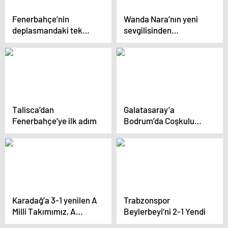
Fenerbahçe’nin
Wanda Nara’nın yeni
deplasmandaki tek
sevgilisinden
rakibi PSG
Galatasaray’a
saygısızlık
Talisca’dan
Galatasaray’a
Fenerbahçe’ye ilk adım
Bodrum’da Coşkulu
Karşılama
Karadağ’a 3-1 yenilen A
Trabzonspor
Milli Takımımız, A
Beylerbeyi’ni 2-1 Yendi
Ligi’ne yükselme