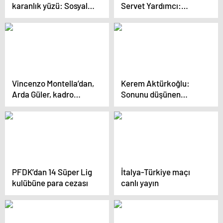
karanlık yüzü: Sosyal
Servet Yardımcı:
medya, ekonomik kriz,
“Paraşütle inen biri
siyaset ve artan şiddet
değilim”
Vincenzo Montella’dan,
Kerem Aktürkoğlu:
Arda Güler, kadro
Sonunu düşünen
seçimi ve sakatlarla
kahraman olamaz
ilgili açıklama
PFDK’dan 14 Süper Lig
İtalya-Türkiye maçı
kulübüne para cezası
canlı yayın