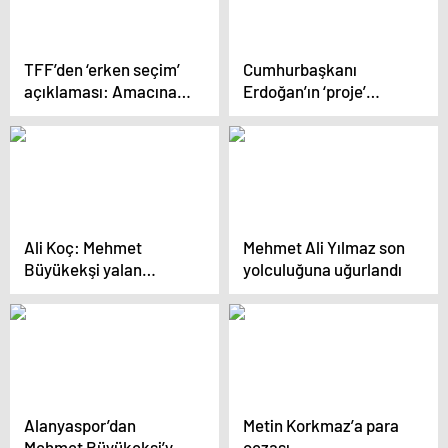
TFF’den ‘erken seçim’
Cumhurbaşkanı
açıklaması: Amacına
Erdoğan’ın ‘proje’
ulaşamamıştır!
takımı Esenler
Erokspor
Ali Koç: Mehmet
Mehmet Ali Yılmaz son
Büyükekşi yalan
yolculuğuna uğurlandı
söyleyen biri!
Beşiktaş’a karşı kinli!
Galatasaray ile
arasındaki ilişki…
Alanyaspor’dan
Metin Korkmaz’a para
Mehmet Büyükekşi’ye
cezası