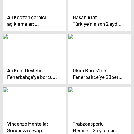
Ali Koç’tan çarpıcı
Hasan Arat:
açıklamalar:
Türkiye’nin son 2 ayda
Fenerbahçe’nin
dünyadaki görüntüsü
geleceği için kritik
endişe vericidir
kararlar
Ali Koç: Devletin
Okan Buruk’tan
Fenerbahçe’ye borcu
Fenerbahçe’ye Süper
var
Kupa çağrısı: Tabii ki
isteriz!
Vincenzo Montella:
Trabzonsporlu
Sorunuza cevap
Meunier: 25 yıldır bu