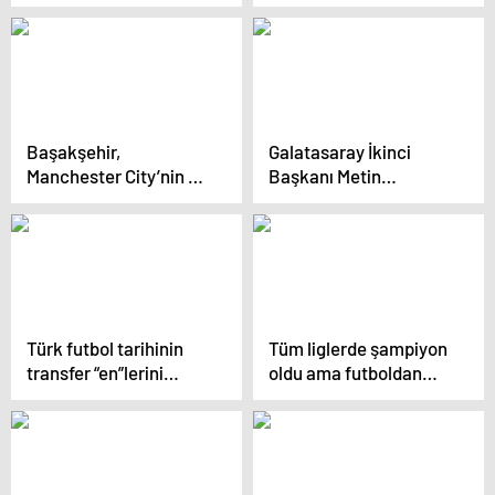
Kadın futbolu strateji
planı açıklandı
Başakşehir,
Galatasaray İkinci
Manchester City’nin de
Başkanı Metin
yer aldığı City Football
Öztürk’ten
Group’a katıldı!
Fenerbahçe’ye olay
sözler!
Türk futbol tarihinin
Tüm liglerde şampiyon
transfer “en”lerini
oldu ama futboldan
açıklandı
kopamıyor: İbrahim
Öztürk!