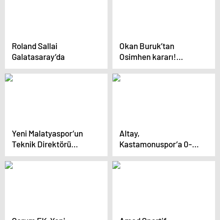
Roland Sallai
Okan Buruk’tan
Galatasaray’da
Osimhen kararı!
Galatasaray-Çaykur
Rizespor maçının ilk
11’leri belli oldu
Yeni Malatyaspor’un
Altay,
Teknik Direktörü
Kastamonuspor’a 0-2
Üzgün
Yenildi