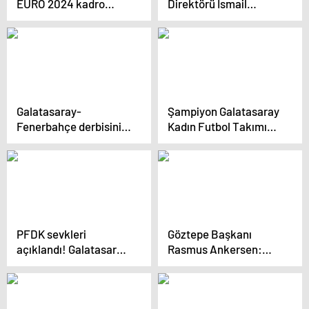
EURO 2024 kadro
Direktörü İsmail
tercihi kriterlerini
Kartal’dan eleştirilere
açıkladı
yanıt
Galatasaray-
Şampiyon Galatasaray
Fenerbahçe derbisinin
Kadın Futbol Takımı
disiplin sevkleri
konuştu: Cumhuriyet
açıklandı
kadınına yakışanı
yaptık
PFDK sevkleri
Göztepe Başkanı
açıklandı! Galatasaray
Rasmus Ankersen:
ve Beşiktaş sevk edildi
Futbolda para
oynamaz