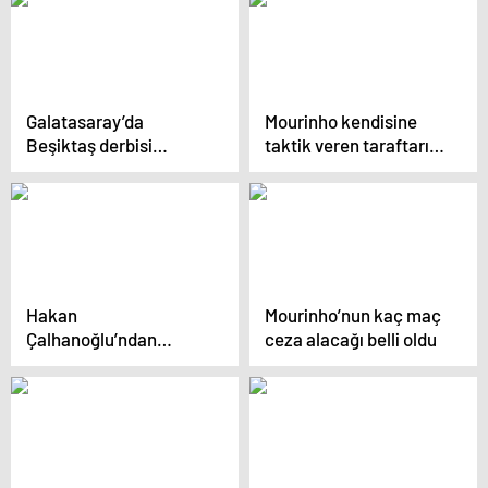
Galatasaray’da
Mourinho kendisine
Beşiktaş derbisi
taktik veren taraftarı
öncesinde büyük bir
yerin dibine soktu
sorun patlak verdi
Hakan
Mourinho’nun kaç maç
Çalhanoğlu’ndan
ceza alacağı belli oldu
Inter’e kötü haber