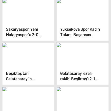
Sakaryaspor, Yeni
Yüksekova Spor Kadın
Malatyaspor’u 2-0
Takımı Başarısını
Geçti
Sürdürüyor
Beşiktaş’tan
Galatasaray, ezeli
Galatasaray’ın
rakibi Beşiktaş’ı 2-1
“Tahterevalli”
yendi
göndermesine bomba
yanıt