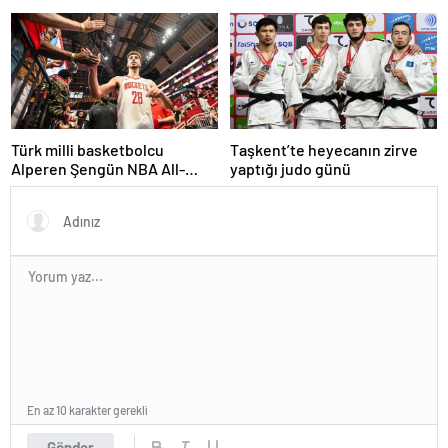
soruşturmasında ceza
Son dakikalarda sarı kart
görmüş
Türk milli basketbolcu
Taşkent’te heyecanın zirve
Alperen Şengün NBA All-
yaptığı judo günü
Star’a seçildi
En az 10 karakter gerekli
Gönder