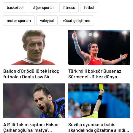
basketbol
diğer sporlar
fitness
futbol
motor sporları
voleybol
vücut geliştirme
Ballon d’Or ödüllü tek İskoç
Türk milli boksör Busenaz
futbolcu Denis Law 84
Sürmeneli, 3. kez dünya
yaşında öldü
şampiyonu oldu
A Milli Takım kaptanı Hakan
Sevilla oyuncusu bahis
Çalhanoğlu’na ‘mafya’
skandalında gözaltına alındı: