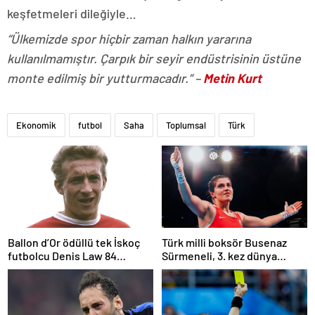
keşfetmeleri dileğiyle…
“Ülkemizde spor hiçbir zaman halkın yararına
kullanılmamıştır. Çarpık bir seyir endüstrisinin üstüne
monte edilmiş bir yutturmacadır.” –
Metin Kurt
Ekonomik
futbol
Saha
Toplumsal
Türk
Ballon d’Or ödüllü tek İskoç
Türk milli boksör Busenaz
futbolcu Denis Law 84
Sürmeneli, 3. kez dünya
yaşında öldü
şampiyonu oldu