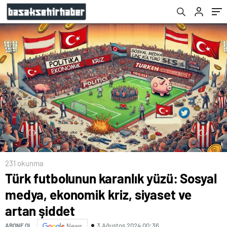
şiddet
231 okunma
Türk futbolunun karanlık yüzü: Sosyal
medya, ekonomik kriz, siyaset ve
artan şiddet
3 Ağustos 2024 00:36
ABONE OL
News