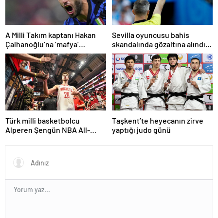
A Milli Takım kaptanı Hakan
Sevilla oyuncusu bahis
Çalhanoğlu’na ‘mafya’
skandalında gözaltına alındı:
soruşturmasında ceza
Son dakikalarda sarı kart
görmüş
Türk milli basketbolcu
Taşkent’te heyecanın zirve
Alperen Şengün NBA All-
yaptığı judo günü
Star’a seçildi