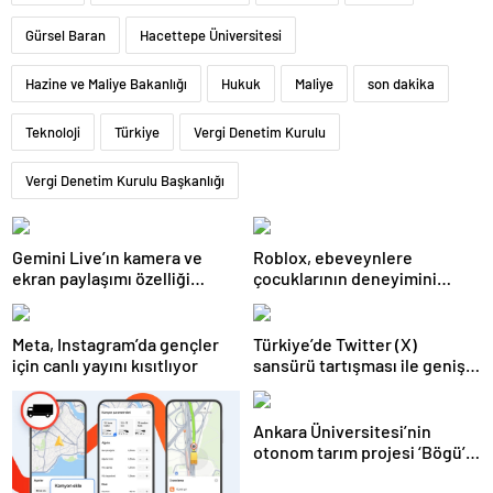
Gürsel Baran
Hacettepe Üniversitesi
Hazine ve Maliye Bakanlığı
Hukuk
Maliye
son dakika
Teknoloji
Türkiye
Vergi Denetim Kurulu
Vergi Denetim Kurulu Başkanlığı
Gemini Live’ın kamera ve
Roblox, ebeveynlere
ekran paylaşımı özelliği
çocuklarının deneyimini
Android’de geldi
kişiselleştirme imkanı sunan
yeni araçlarını duyurdu
Meta, Instagram’da gençler
Türkiye’de Twitter (X)
için canlı yayını kısıtlıyor
sansürü tartışması ile geniş
bir kesim BlueSky’a yöneldi!
Ankara Üniversitesi’nin
otonom tarım projesi ‘Bögü’,
çığır açacak