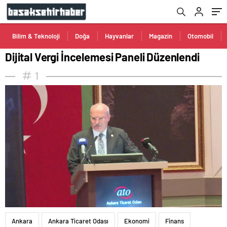
Bilim & Teknoloji
Doğa
Hayvanlar
Magazin
Otomobil
Dijital Vergi İncelemesi Paneli Düzenlendi
1
Ankara
Ankara Ticaret Odası
Ekonomi
Finans