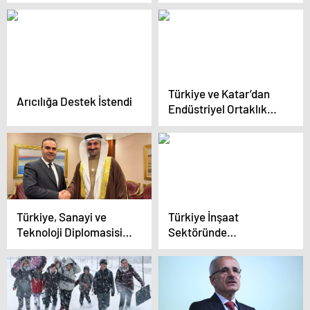
hızında tedavi
görüşme sona erdi
Türkiye ve Katar’dan
Arıcılığa Destek İstendi
Endüstriyel Ortaklık
Anlaşması
Türkiye, Sanayi ve
Türkiye İnşaat
Teknoloji Diplomasisi
Sektöründe
ile Hedeflerini
Dijitalleşme Hedefleri
Büyütmeyi Amaçlıyor
Belirleniyor