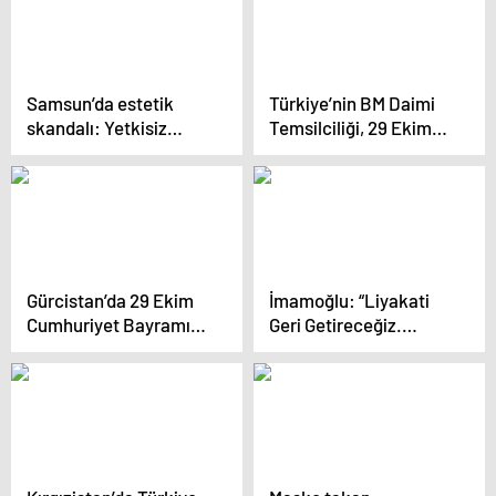
Açıklaması
Samsun’da estetik
Türkiye’nin BM Daimi
skandalı: Yetkisiz
Temsilciliği, 29 Ekim
Afgan doktor
Cumhuriyet Bayramı
ameliyata girdi
resepsiyonu düzenledi
Gürcistan’da 29 Ekim
İmamoğlu: “Liyakati
Cumhuriyet Bayramı
Geri Getireceğiz.
dolayısıyla resepsiyon
Milletin Evlatlarının
verildi
Hakkını Geri
Getireceğiz”