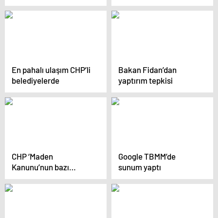
Gökyüzünde UFO
depreminde 4 evladını
paniği: Görenler
kaybeden Tijan
telefona sarıldı!
Küçük’ün sözleri
Türkiye’yi ağlattı
En pahalı ulaşım CHP’li
Bakan Fidan’dan
belediyelerde
yaptırım tepkisi
CHP ‘Maden
Google TBMM’de
Kanunu’nun bazı
sunum yaptı
maddeleri için AYM’ye
başvurdu