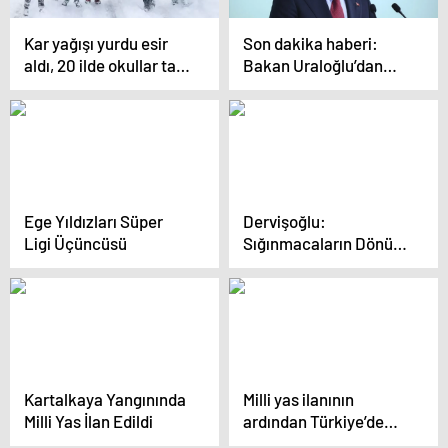
Kar yağışı yurdu esir
Son dakika haberi:
aldı, 20 ilde okullar tatil
Bakan Uraloğlu’dan
edildi
flaş açıklamalar:
Roblox, discord
açılacak mı?
Ege Yıldızları Süper
Dervişoğlu:
Ligi Üçüncüsü
Sığınmacaların Dönüşü
Teşvik edilmeli
Kartalkaya Yangınında
Milli yas ilanının
Milli Yas İlan Edildi
ardından Türkiye’de
bayraklar yarıya