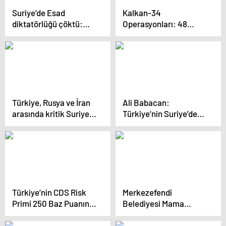
Suriye’de Esad
Kalkan-34
diktatörlüğü çöktü:
Operasyonları: 48
İstanbul’da Suriyeliler
Göçmen Kaçakçısı ve
sevinçten sokağa
904 Düzensiz Göçmen
döküldü
Yakalandı
Türkiye, Rusya ve İran
Ali Babacan:
arasında kritik Suriye
Türkiye’nin Suriye’de
toplantısı
vermesi gereken çok
önemli bir karar var
Türkiye’nin CDS Risk
Merkezefendi
Primi 250 Baz Puanın
Belediyesi Mama
Altına İndi
Üretim Makinelerini
Türkiye’ye