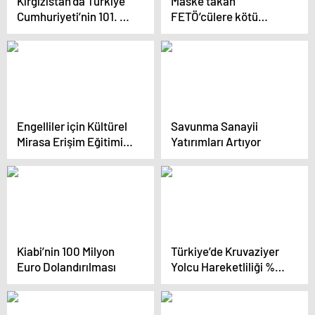
Kırgızistan’da Türkiye
Maske takan
Cumhuriyeti’nin 101. yılı
FETÖ’cülere kötü
dolayısıyla resepsiyon
haber!
verildi
Engelliler için Kültürel
Savunma Sanayii
Mirasa Erişim Eğitimi
Yatırımları Artıyor
Başladı
Kiabi’nin 100 Milyon
Türkiye’de Kruvaziyer
Euro Dolandırılması
Yolcu Hareketliliği %34
Arttı