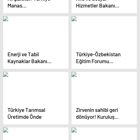
Manas
Hizmetler Bakanı
Üniversitesi’nden İş
Göktaş, Gine Milli Günü
Birliği Protokolü
Resepsiyonu’nda
konuştu Açıklaması
Enerji ve Tabii
Türkiye-Özbekistan
Kaynaklar Bakanı
Eğitim Forumu
Bayraktar, Güney Kore
İstanbul’da
Milli Günü etkinliğine
katıldı Açıklaması
Türkiye Tarımsal
Zirvenin sahibi geri
Üretimde Önde
dönüyor! Kuruluş
Osman’ın yeni
sezonundan ilk teaser