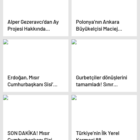
Alper Gezeravcı’dan Ay
Polonya’nın Ankara
Projesi Hakkında
Büyükelçisi Maciej
Bilgilendirme
Lang SABAH’a
konuştu: Türkiye’nin
stratejisini takdirle
karşılıyoruz
Erdoğan, Mısır
Gurbetçiler dönüşlerini
Cumhurbaşkanı Sisi’yi
tamamladı! Sınır
konuk edecek
kapılarında rekor kırıldı
SON DAKİKA! Mısır
Türkiye’nin İlk Yerel
Cumhurbaşkanı Sisi
Kermesi 88.