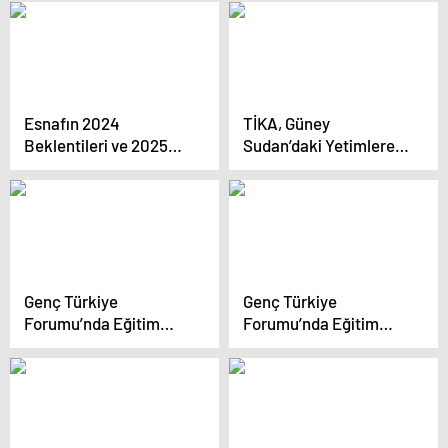
açılacak
Esnafın 2024
TİKA, Güney
Beklentileri ve 2025
Sudan’daki Yetimlere
Umutları
Gıda Yardımı Dağıttı
Genç Türkiye
Genç Türkiye
Forumu’nda Eğitim
Forumu’nda Eğitim
Politikaları Tartışıldı
Politikaları Masaya
Yatırıldı