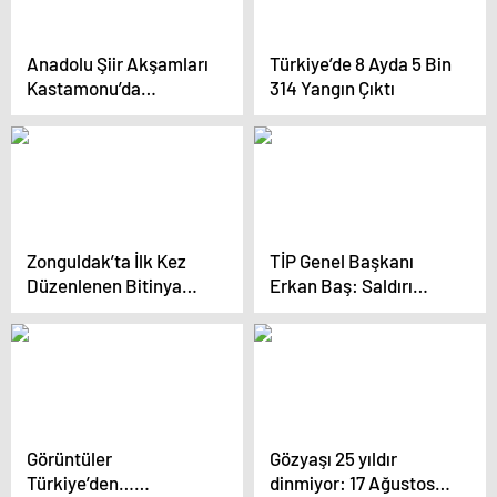
Anadolu Şiir Akşamları
Türkiye’de 8 Ayda 5 Bin
Kastamonu’da
314 Yangın Çıktı
düzenlendi
Zonguldak’ta İlk Kez
TİP Genel Başkanı
Düzenlenen Bitinya
Erkan Baş: Saldırı
MTB Dağ Bisikleti
demokrasiye yönelikti
Maratonu Büyük İlgi
Gördü
Görüntüler
Gözyaşı 25 yıldır
Türkiye’den…
dinmiyor: 17 Ağustos