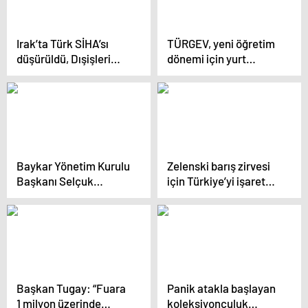
Irak’ta Türk SİHA’sı
TÜRGEV, yeni öğretim
düşürüldü, Dışişleri
dönemi için yurt
Bakanlığı’ndan
başvurularını alıyor
açıklama geldi
Baykar Yönetim Kurulu
Zelenski barış zirvesi
Başkanı Selçuk
için Türkiye’yi işaret
Bayraktar Türkiye’nin
etti
2023 gelir vergisi
rekortmeni oldu
Başkan Tugay: “Fuara
Panik atakla başlayan
1 milyon üzerinde
koleksiyonculuk