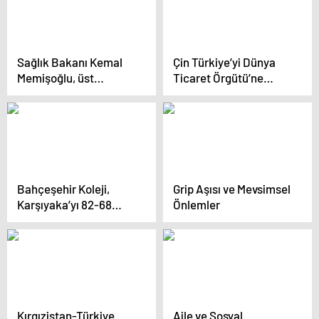
Sağlık Bakanı Kemal
Çin Türkiye’yi Dünya
Memişoğlu, üst
Ticaret Örgütü’ne
solunum yolu
şikayet etti
rahatsızlıklarına karşı
uyardı
Bahçeşehir Koleji,
Grip Aşısı ve Mevsimsel
Karşıyaka’yı 82-68
Önlemler
Yendi
Kırgızistan-Türkiye
Aile ve Sosyal