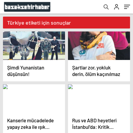
Türkiye etiketi için sonuçlar
Şimdi Yunanistan
Şartlar zor, yokluk
düşünsün!
derin, ölüm kaçınılmaz
Kanserle mücadelede
Rus ve ABD heyetleri
yapay zeka ile ışık
İstanbul’da: Kritik