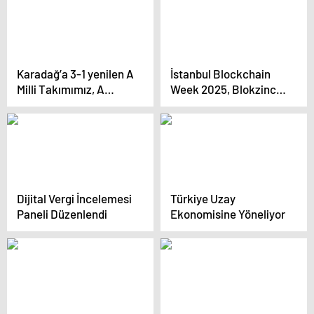
Karadağ’a 3-1 yenilen A
İstanbul Blockchain
Milli Takımımız, A
Week 2025, Blokzincir
Ligi’ne yükselme
İnovasyonunu
şansını play-offa
İstanbul’da Toplayacak
bıraktı
Dijital Vergi İncelemesi
Türkiye Uzay
Paneli Düzenlendi
Ekonomisine Yöneliyor