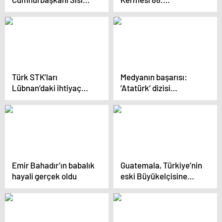
Türkiye’ye geliyor
Uluslararası Bergama
Kermesi Başladı
Türk STK’ları
Medyanın başarısı:
Lübnan’daki ihtiyaç
‘Atatürk’ dizisi
sahiplerine 153 ton
platformda!
kurban eti dağıtacak
Emir Bahadır’ın babalık
Guatemala, Türkiye’nin
hayali gerçek oldu
eski Büyükelçisine
ödül takdim etti