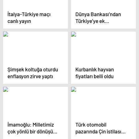
İtalya-Türkiye maçı
Dünya Bankası’ndan
canlı yayın
Türkiye’ye ek
finansman
Şimşek koltuğa oturdu
Kurbanlık hayvan
enflasyon zirve yaptı
fiyatları belli oldu
İmamoğlu: Milletimiz
Türk otomobil
çok yönlü bir dönüşüm
pazarında Çin istilası
talimatını bize verdi
büyüyor