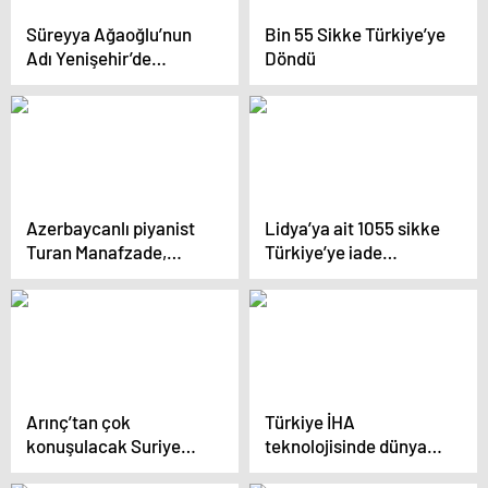
Süreyya Ağaoğlu’nun
Bin 55 Sikke Türkiye’ye
Adı Yenişehir’de
Döndü
Yaşatılacak
Azerbaycanlı piyanist
Lidya’ya ait 1055 sikke
Turan Manafzade,
Türkiye’ye iade
Tarihi Yarımadayı
edilecek
ziyaret etti
Arınç’tan çok
Türkiye İHA
konuşulacak Suriye
teknolojisinde dünya
yorumu: En karlı İsrail
lideri