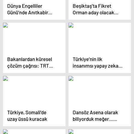
Dünya Engelliler
Beşiktaş’ta Fikret
Günü’nde Anıtkabir
Orman aday olacak
Ziyareti
mı? Kararını açıkladı…
Bakanlardan küresel
Türkiye’nin ilk
çözüm çağrısı: TRT
insanımsı yapay zekalı
World Forum’da
robotu Ada,
krizlere yol haritası
öğretmenliğe başladı
çiziliyor
Türkiye, Somali’de
Dansöz Asena olarak
uzay üssü kuracak
biliyorduk meğer…
Gerçek adı bambaşka
çıktı!