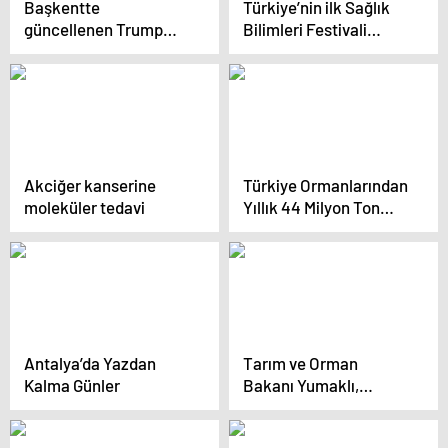
Başkentte
Türkiye’nin ilk Sağlık
güncellenen Trump
Bilimleri Festivali
Dosyası! Doğrudan
Karabük’te başladı
Türkiye’nin bekası ile
ilgili…
Akciğer kanserine
Türkiye Ormanlarından
moleküler tedavi
Yıllık 44 Milyon Ton
Oksijen
Antalya’da Yazdan
Tarım ve Orman
Kalma Günler
Bakanı Yumaklı,
Zonguldak’ta partisinin
ilçe kongresine katıldı