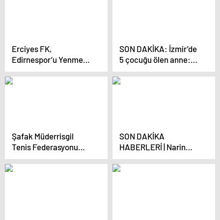
Erciyes FK,
SON DAKİKA: İzmir’de
Edirnespor’u Yenmek
5 çocuğu ölen anne:
İstiyor
Çocuklarım gözümün
önünden gitmiyor
ilaçlarla ayaktayım!
Şafak Müderrisgil
SON DAKİKA
Tenis Federasyonu
HABERLERİ | Narin
Başkanı Oldu
Güran cinayet
davasında Salim’in
işçisi ifade verdi: Biri
aradı çocuk kayıp dedi