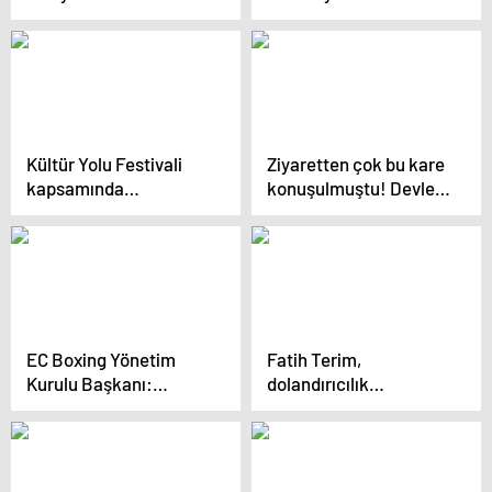
ziyaretçi bekliyoruz”
hayatını değiştirdi
Kültür Yolu Festivali
Ziyaretten çok bu kare
kapsamında
konuşulmuştu! Devlet
Erzurum’da ‘Yaşayan
Bahçeli’nin 17-25
Miras Söyleşisi ve
Aralık iddialarına yanıtı
Çalıştayı’ düzenlendi
sert oldu
EC Boxing Yönetim
Fatih Terim,
Kurulu Başkanı:
dolandırıcılık
Türkiye’nin boksta
davasında ifade verdi
ilerde iyi noktalara
geleceğine eminim