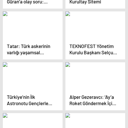
Güran’a olay soru:
Kurultay Sitemi
Narin senin kızın
mıydı?
Tatar: Türk askerinin
TEKNOFEST Yönetim
varlığı yaşamsal
Kurulu Başkanı Selçuk
önemde
Bayraktar: Türk
savunma eserlerine
büyük bir rağbet var
Türkiye’nin İlk
Alper Gezeravcı: ‘Ay’a
Astronotu Gençlerle
Roket Göndermek İçin
Buluştu
Çalışıyoruz’