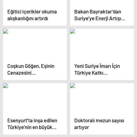
Eğitici içerikler okuma
Bakan Bayraktar’dan
alışkanlığını artırdı
Suriye’ye Enerji Artışı
Açıklaması
Coşkun Göğen, Eşinin
Yeni Suriye İmarı İçin
Cenazesini
Türkiye Katkı
Getirememenin
Sağlayacak
Üzüntüsünü Yaşıyor
Esenyurt’ta inşa edilen
Doktoralı mezun sayısı
Türkiye’nin en büyük
artıyor
lise kampüsü ocakta