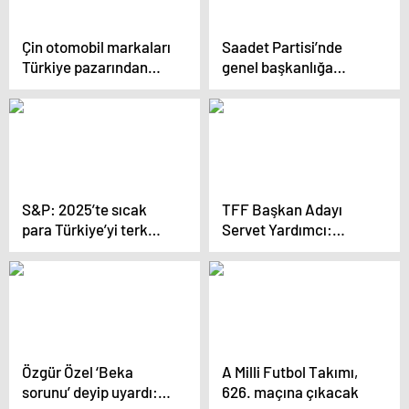
Çin otomobil markaları
Saadet Partisi’nde
Türkiye pazarından
genel başkanlığa
yüzde 10 pay alıyor
adaylığını açıkladı
S&P: 2025’te sıcak
TFF Başkan Adayı
para Türkiye’yi terk
Servet Yardımcı:
edebilir
“Paraşütle inen biri
değilim”
Özgür Özel ‘Beka
A Milli Futbol Takımı,
sorunu’ deyip uyardı:
626. maçına çıkacak