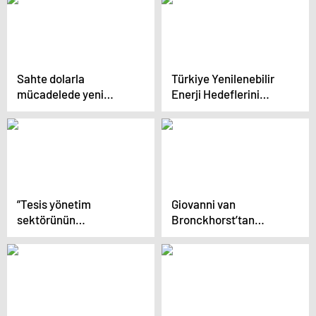
Yaygınlaştırıyor
Sahte dolarla
Türkiye Yenilenebilir
mücadelede yeni
Enerji Hedeflerini
tedbirler! Bazı
Hollanda ile Paylaştı
bankalar alımı
durdurdu
”Tesis yönetim
Giovanni van
sektörünün
Bronckhorst’tan
lisanslaşmasını
Beşiktaş’a veda
istiyoruz”
mesajı!