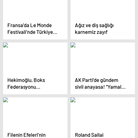
Fransa’da Le Monde
Ağız ve diş sağlığı
Festivali’nde Türkiye
karnemiz zayıf
tanıtılacak
Hekimoğlu, Boks
AK Parti’de gündem
Federasyonu
sivil anayasa! “Yamalı
Başkanlığı Adaylığını
bohçaya döndü, ihtiyaç
Açıkladı
değil zorunluluk”
Filenin Efeleri’nin
Roland Sallai