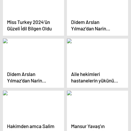
Miss Turkey 2024’ün
Didem Arslan
Güzeli İdil Bilgen Oldu
Yılmaz’dan Narin
cinayetiyle ilgili çarpıcı
iddia: “Anne ve
amcasını uygunsuz
şekilde gördü”
Didem Arslan
Aile hekimleri
Yılmaz’dan Narin
hastanelerin yükünü
cinayetiyle ilgili çarpıcı
alıyor ve erken teşhiste
iddia: “Anne ve
rol oynuyor
amcasını uygunsuz
şekilde gördü”
Hakimden amca Salim
Mansur Yavaş’ın