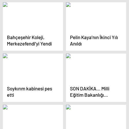
indirildi
Bahçeşehir Koleji,
Pelin Kaya’nın İkinci Yılı
Merkezefendi’yi Yendi
Anıldı
Soykırım kabinesi pes
SON DAKİKA… Milli
etti
Eğitim Bakanlığı
duyurdu: Özel okullarla
ilgili dikkat çeken ders
kitabı kararı!