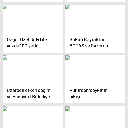
Topraklarımızı İsrail’e,
Yunanistan’a katmak
istiyorlar
Özgür Özel: 50+1 ile
Bakan Bayraktar:
yüzde 100 yetki
BOTAŞ ve Gazprom
kullanımı demokratik
ortaklığında şirket
değil
kurmayı planlıyoruz
Özel’den erken seçim
Putin’den ‘soykırım’
ve Esenyurt Belediyesi
çıkışı
açıklaması